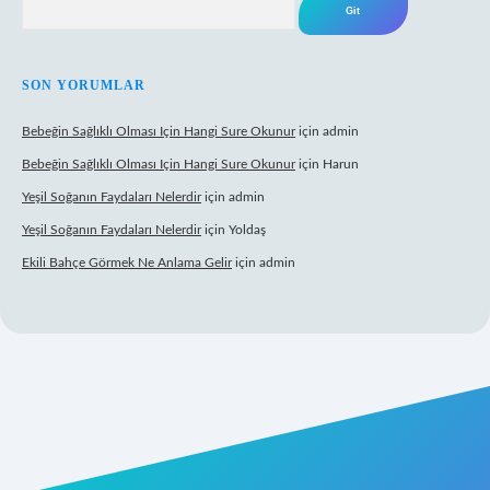
SON YORUMLAR
Bebeğin Sağlıklı Olması Için Hangi Sure Okunur
için
admin
Bebeğin Sağlıklı Olması Için Hangi Sure Okunur
için
Harun
Yeşil Soğanın Faydaları Nelerdir
için
admin
Yeşil Soğanın Faydaları Nelerdir
için
Yoldaş
Ekili Bahçe Görmek Ne Anlama Gelir
için
admin
yz/