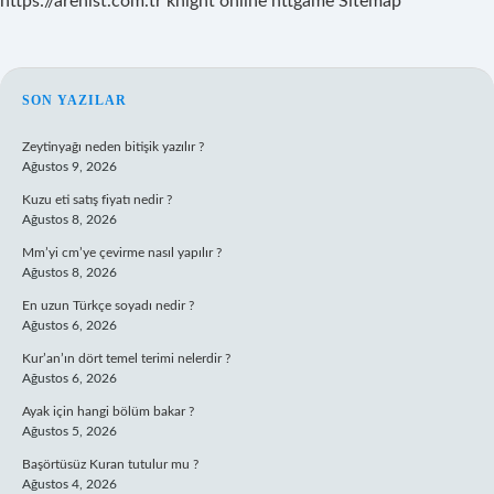
https://arenist.com.tr
knight online
nttgame
Sitemap
SIDEBAR
SON YAZILAR
Zeytinyağı neden bitişik yazılır ?
Ağustos 9, 2026
Kuzu eti satış fiyatı nedir ?
Ağustos 8, 2026
Mm’yi cm’ye çevirme nasıl yapılır ?
Ağustos 8, 2026
En uzun Türkçe soyadı nedir ?
Ağustos 6, 2026
Kur’an’ın dört temel terimi nelerdir ?
Ağustos 6, 2026
Ayak için hangi bölüm bakar ?
Ağustos 5, 2026
Başörtüsüz Kuran tutulur mu ?
Ağustos 4, 2026