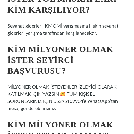
KIM KARŞILIYOR?
Seyahat giderleri: KMOMİ yarışmasına ilişkin seyahat
giderleri yarışma tarafından karşılanacaktır.
KIM MILYONER OLMAK
İSTER SEYIRCI
BAŞVURUSU?
MİLYONER OLMAK İSTEYENLER İZLEYİCİ OLARAK
KATILMAK İÇİN YAZSIN
TÜM KİŞİSEL
SORUNLARINIZ İÇİN 05395109904’e WhatsApp’tan
mesaj gönderebilirsiniz.
KIM MILYONER OLMAK