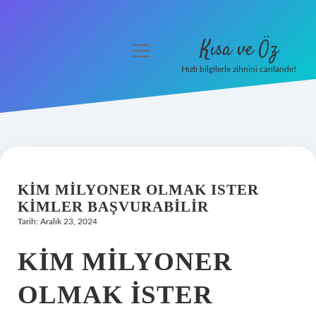
Kısa ve Öz
menüyü
aç
Hızlı bilgilerle zihnini canlandır!
Anasayfa
Gizlilik Politikası
Yasal Uyarı
KIM MILYONER OLMAK ISTER
Hakkımızda
KIMLER BAŞVURABILIR
Tarih: Aralık 23, 2024
KIM MILYONER
OLMAK İSTER