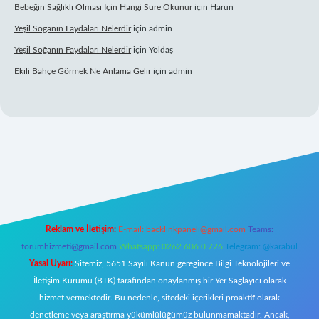
Bebeğin Sağlıklı Olması Için Hangi Sure Okunur
için
Harun
Yeşil Soğanın Faydaları Nelerdir
için
admin
Yeşil Soğanın Faydaları Nelerdir
için
Yoldaş
Ekili Bahçe Görmek Ne Anlama Gelir
için
admin
yz/
Reklam ve İletişim:
E-mail:
backlinkpaneli@gmail.com
Teams:
forumhizmeti@gmail.com
Whatsapp: 0262 606 0 726
Telegram: @karabul
Yasal Uyarı:
Sitemiz, 5651 Sayılı Kanun gereğince Bilgi Teknolojileri ve
İletişim Kurumu (BTK) tarafından onaylanmış bir Yer Sağlayıcı olarak
hizmet vermektedir. Bu nedenle, sitedeki içerikleri proaktif olarak
denetleme veya araştırma yükümlülüğümüz bulunmamaktadır. Ancak,