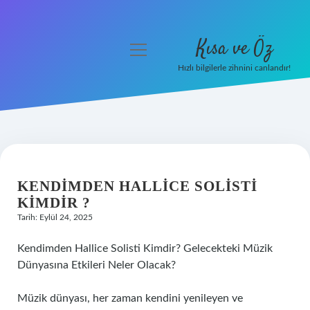
Kısa ve Öz
menüyü
aç
Hızlı bilgilerle zihnini canlandır!
Anasayfa
Gizlilik Politikası
Yasal Uyarı
KENDIMDEN HALLICE SOLISTI
Hakkımızda
KIMDIR ?
Tarih: Eylül 24, 2025
Kendimden Hallice Solisti Kimdir? Gelecekteki Müzik
Dünyasına Etkileri Neler Olacak?
Müzik dünyası, her zaman kendini yenileyen ve