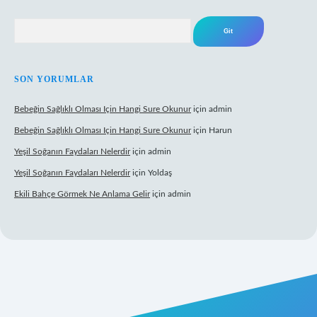
Arama
SON YORUMLAR
Bebeğin Sağlıklı Olması Için Hangi Sure Okunur
için
admin
Bebeğin Sağlıklı Olması Için Hangi Sure Okunur
için
Harun
Yeşil Soğanın Faydaları Nelerdir
için
admin
Yeşil Soğanın Faydaları Nelerdir
için
Yoldaş
Ekili Bahçe Görmek Ne Anlama Gelir
için
admin
xyz/