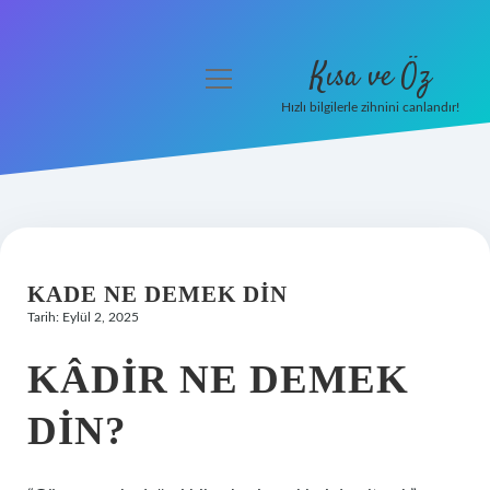
Kısa ve Öz
menüyü
aç
Hızlı bilgilerle zihnini canlandır!
Anasayfa
Gizlilik Politikası
Yasal Uyarı
KADE NE DEMEK DIN
Hakkımızda
Tarih: Eylül 2, 2025
KÂDIR NE DEMEK
DIN?