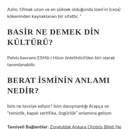
Azîm, Olmak uzun ve en yüksek olduğunda Izam’ın (ceza)
kökeninden kaynaklanan bir sıfattır. ”
BASIR NE DEMEK DIN
KÜLTÜRÜ?
Pelvis kavramı ESMâ-i Hüsn önleShtiril’den biri olarak
tanımlanabilir.
BERAT ISMININ ANLAMI
NEDIR?
İsim ne tavsiye ediyor? İsim danışmanlığı Arapça ve
“temizlik, kapalı sertifika, özgürlük” anlamına geliyor.
Tavsiyeli Bağlantılar:
Zonguldak Ankara Otobüs Bileti Ne