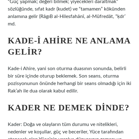
“Güç yapmak; değeri bilmek; yiyecekleri daraltmak”
sözlüğünde, sıfat kadr (kudet) ve “tamamen” kökünden
anlamına gelir (RâgıB al-Hilesfahânî, al-Müfredât, “ḳdr’
md.
KADE-I AHIRE NE ANLAMA
GELIR?
Kade-i Ahire, yani son oturma duasının sonunda, belirli
bir süre içinde oturup beklemek. Son seans, oturma
pozisyonunun önünde herhangi bir seans olmadığı için iki
Rak’ah ile dua olarak kabul edilir.
KADER NE DEMEK DINDE?
Kader: Doğa ve olayların tüm durumu ve nitelikleri,
nedenler ve koşullar, güç ve beceriler, Yüce tarafından