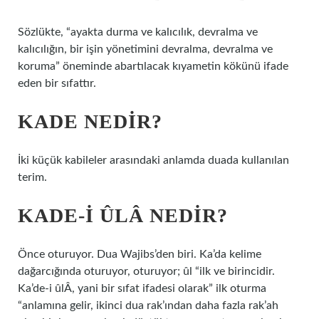
Sözlükte, “ayakta durma ve kalıcılık, devralma ve
kalıcılığın, bir işin yönetimini devralma, devralma ve
koruma” öneminde abartılacak kıyametin kökünü ifade
eden bir sıfattır.
KADE NEDIR?
İki küçük kabileler arasındaki anlamda duada kullanılan
terim.
KADE-I ÛLÂ NEDIR?
Önce oturuyor. Dua Wajibs’den biri. Ka’da kelime
dağarcığında oturuyor, oturuyor; ûl “ilk ve birincidir.
Ka’de-i ûlÂ, yani bir sıfat ifadesi olarak” ilk oturma
“anlamına gelir, ikinci dua rak’ından daha fazla rak’ah