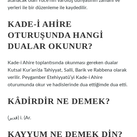
atanacak olan Yüce’nin varoluş dünyasının zamanı ve
yerleri ile bir düzenleme ile kaydedilir.
KADE-I AHIRE
OTURUŞUNDA HANGI
DUALAR OKUNUR?
Kade-i Ahire toplantısında okunması gereken dualar
Kutsal Kur’an’da Tahiyyat, Salli, Barik ve Rabbena olarak
verilir. Peygamber Etehiyyatü’yi Kade-i Ahire
oturumunda okur ve hadislerinde dua ettiğimde dua etti.
KÂDIRDIR NE DEMEK?
(ﻗﺪﻳﺮ) i. (Ar.
KAYYUM NE DEMEK DIN?