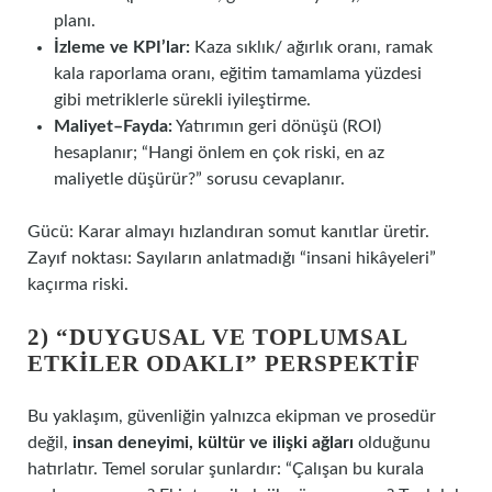
planı.
İzleme ve KPI’lar:
Kaza sıklık/ ağırlık oranı, ramak
kala raporlama oranı, eğitim tamamlama yüzdesi
gibi metriklerle sürekli iyileştirme.
Maliyet–Fayda:
Yatırımın geri dönüşü (ROI)
hesaplanır; “Hangi önlem en çok riski, en az
maliyetle düşürür?” sorusu cevaplanır.
Gücü: Karar almayı hızlandıran somut kanıtlar üretir.
Zayıf noktası: Sayıların anlatmadığı “insani hikâyeleri”
kaçırma riski.
2) “DUYGUSAL VE TOPLUMSAL
ETKILER ODAKLI” PERSPEKTIF
Bu yaklaşım, güvenliğin yalnızca ekipman ve prosedür
değil,
insan deneyimi, kültür ve ilişki ağları
olduğunu
hatırlatır. Temel sorular şunlardır: “Çalışan bu kurala