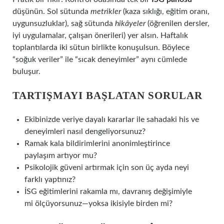
düşünün. Sol sütunda
metrikler
(kaza sıklığı, eğitim oranı,
uygunsuzluklar), sağ sütunda
hikâyeler
(öğrenilen dersler,
iyi uygulamalar, çalışan önerileri) yer alsın. Haftalık
toplantılarda iki sütun birlikte konuşulsun. Böylece
“soğuk veriler” ile “sıcak deneyimler” aynı cümlede
buluşur.
TARTIŞMAYI BAŞLATAN SORULAR
Ekibinizde veriye dayalı kararlar ile sahadaki his ve
deneyimleri nasıl dengeliyorsunuz?
Ramak kala bildirimlerini anonimleştirince
paylaşım artıyor mu?
Psikolojik güveni artırmak için son üç ayda neyi
farklı yaptınız?
İSG eğitimlerini rakamla mı, davranış değişimiyle
mi ölçüyorsunuz—yoksa ikisiyle birden mi?