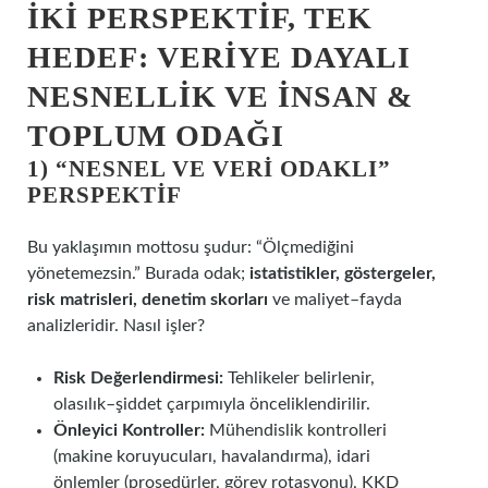
İKI PERSPEKTIF, TEK
HEDEF: VERIYE DAYALI
NESNELLIK VE İNSAN &
TOPLUM ODAĞI
1) “NESNEL VE VERI ODAKLI”
PERSPEKTIF
Bu yaklaşımın mottosu şudur: “Ölçmediğini
yönetemezsin.” Burada odak;
istatistikler, göstergeler,
risk matrisleri, denetim skorları
ve maliyet–fayda
analizleridir. Nasıl işler?
Risk Değerlendirmesi:
Tehlikeler belirlenir,
olasılık–şiddet çarpımıyla önceliklendirilir.
Önleyici Kontroller:
Mühendislik kontrolleri
(makine koruyucuları, havalandırma), idari
önlemler (prosedürler, görev rotasyonu), KKD