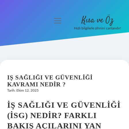
Kısa ve Öz
menüyü
aç
Hızlı bilgilerle zihnini canlandır!
Anasayfa
Gizlilik Politikası
Yasal Uyarı
IŞ SAĞLIĞI VE GÜVENLIĞI
Hakkımızda
KAVRAMI NEDIR ?
Tarih: Ekim 12, 2025
İŞ SAĞLIĞI VE GÜVENLIĞI
(İSG) NEDIR? FARKLI
BAKIŞ AÇILARINI YAN