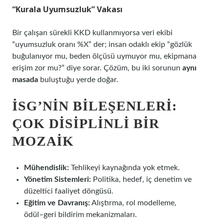
“Kurala Uyumsuzluk” Vakası
Bir çalışan sürekli KKD kullanmıyorsa veri ekibi
“uyumsuzluk oranı %X” der; insan odaklı ekip “gözlük
buğulanıyor mu, beden ölçüsü uymuyor mu, ekipmana
erişim zor mu?” diye sorar. Çözüm, bu iki sorunun
aynı
masada
buluştuğu yerde doğar.
İSG’NIN BILEŞENLERI:
ÇOK DISIPLINLI BIR
MOZAIK
Mühendislik:
Tehlikeyi kaynağında yok etmek.
Yönetim Sistemleri:
Politika, hedef, iç denetim ve
düzeltici faaliyet döngüsü.
Eğitim ve Davranış:
Alıştırma, rol modelleme,
ödül–geri bildirim mekanizmaları.