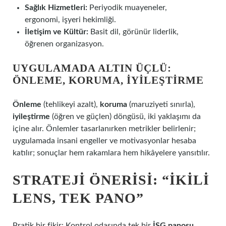
Sağlık Hizmetleri:
Periyodik muayeneler,
ergonomi, işyeri hekimliği.
İletişim ve Kültür:
Basit dil, görünür liderlik,
öğrenen organizasyon.
UYGULAMADA ALTIN ÜÇLÜ:
ÖNLEME, KORUMA, İYILEŞTIRME
Önleme
(tehlikeyi azalt),
koruma
(maruziyeti sınırla),
iyileştirme
(öğren ve güçlen) döngüsü, iki yaklaşımı da
içine alır. Önlemler tasarlanırken metrikler belirlenir;
uygulamada insani engeller ve motivasyonlar hesaba
katılır; sonuçlar hem rakamlara hem hikâyelere yansıtılır.
STRATEJI ÖNERISI: “İKILI
LENS, TEK PANO”
Pratik bir fikir: Kontrol odasında tek bir
İSG panosu