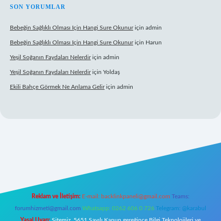
SON YORUMLAR
Bebeğin Sağlıklı Olması Için Hangi Sure Okunur
için
admin
Bebeğin Sağlıklı Olması Için Hangi Sure Okunur
için
Harun
Yeşil Soğanın Faydaları Nelerdir
için
admin
Yeşil Soğanın Faydaları Nelerdir
için
Yoldaş
Ekili Bahçe Görmek Ne Anlama Gelir
için
admin
z/
Reklam ve İletişim:
E-mail:
backlinkpaneli@gmail.com
Teams:
forumhizmeti@gmail.com
Whatsapp: 0262 606 0 726
Telegram: @karabul
Yasal Uyarı:
Sitemiz, 5651 Sayılı Kanun gereğince Bilgi Teknolojileri ve