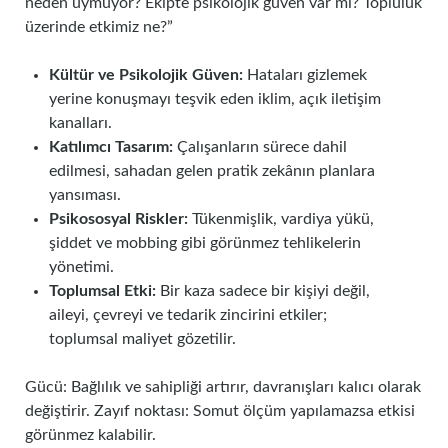
neden uymuyor? Ekipte psikolojik güven var mı? Topluluk
üzerinde etkimiz ne?”
Kültür ve Psikolojik Güven:
Hataları gizlemek
yerine konuşmayı teşvik eden iklim, açık iletişim
kanalları.
Katılımcı Tasarım:
Çalışanların sürece dahil
edilmesi, sahadan gelen pratik zekânın planlara
yansıması.
Psikososyal Riskler:
Tükenmişlik, vardiya yükü,
şiddet ve mobbing gibi görünmez tehlikelerin
yönetimi.
Toplumsal Etki:
Bir kaza sadece bir kişiyi değil,
aileyi, çevreyi ve tedarik zincirini etkiler;
toplumsal maliyet gözetilir.
Gücü: Bağlılık ve sahipliği artırır, davranışları kalıcı olarak
değiştirir. Zayıf noktası: Somut ölçüm yapılamazsa etkisi
görünmez kalabilir.