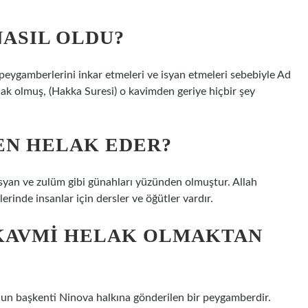
NASIL OLDU?
 peygamberlerini inkar etmeleri ve isyan etmeleri sebebiyle Ad
elak olmuş, (Hakka Suresi) o kavimden geriye hiçbir şey
EN HELAK EDER?
 isyan ve zulüm gibi günahları yüzünden olmuştur. Allah
erinde insanlar için dersler ve öğütler vardır.
KAVMI HELAK OLMAKTAN
nun başkenti Ninova halkına gönderilen bir peygamberdir.