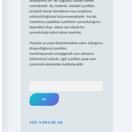
onaylanmış bir Yer Sağlayıcı olarak hizmet
vermektedir. Bu nedenle, sitedeki içerikleri
proaktif olarak denetleme veya araştırma
yükümlülüğümüz bulunmamaktadır. Ancak,
üyelerimiz yazdıkları içeriklerin sorumluluğunu
taşımakta olup, siteye üye olarak bu
sorumluluğu kabul etmiş sayılırlar.
Hukuka ve yasal düzenlemelere aykırı olduğunu
düşündüğünüz içerikleri,
backlinkpanelicomtr@gmail.com
adresine
bildirmeniz halinde, ilgili içerikler yasal süre
içerisinde sitemizden kaldırılacaktır.
Arama
SON YORUMLAR