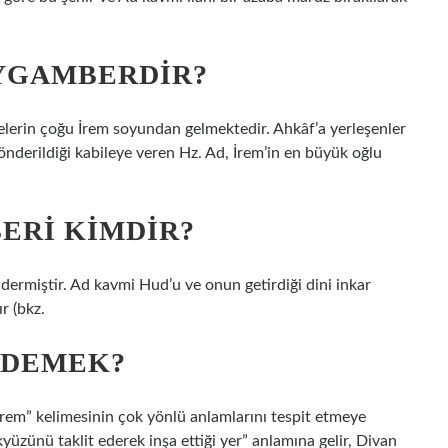
EYGAMBERDIR?
lelerin çoğu İrem soyundan gelmektedir. Ahkâf’a yerleşenler
nderildiği kabileye veren Hz. Ad, İrem’in en büyük oğlu
ERI KIMDIR?
ermiştir. Ad kavmi Hud’u ve onun getirdiği dini inkar
ır (bkz.
 DEMEK?
rem” kelimesinin çok yönlü anlamlarını tespit etmeye
kyüzünü taklit ederek inşa ettiği yer” anlamına gelir, Divan