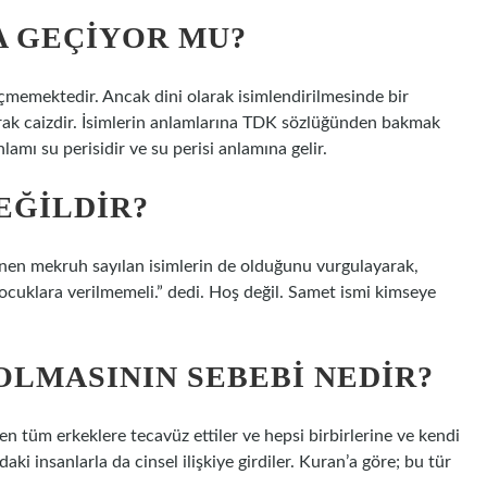
A GEÇIYOR MU?
eçmemektedir. Ancak dini olarak isimlendirilmesinde bir
arak caizdir. İsimlerin anlamlarına TDK sözlüğünden bakmak
mı su perisidir ve su perisi anlamına gelir.
EĞILDIR?
mekruh sayılan isimlerin de olduğunu vurgulayarak,
i çocuklara verilmemeli.” dedi. Hoş değil. Samet ismi kimseye
OLMASININ SEBEBI NEDIR?
len tüm erkeklere tecavüz ettiler ve hepsi birbirlerine ve kendi
ndaki insanlarla da cinsel ilişkiye girdiler. Kuran’a göre; bu tür