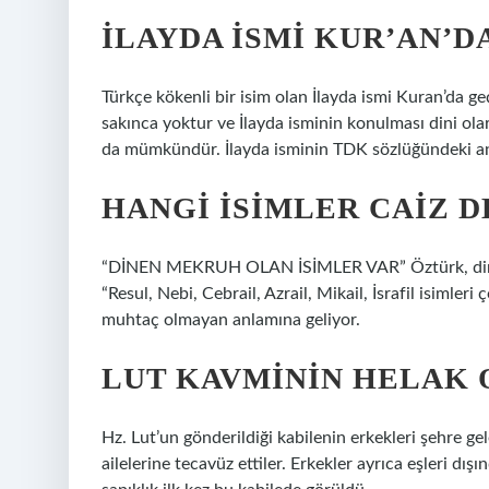
İLAYDA ISMI KUR’AN’D
Türkçe kökenli bir isim olan İlayda ismi Kuran’da g
sakınca yoktur ve İlayda isminin konulması dini ol
da mümkündür. İlayda isminin TDK sözlüğündeki anla
HANGI ISIMLER CAIZ D
“DİNEN MEKRUH OLAN İSİMLER VAR” Öztürk, dinen 
“Resul, Nebi, Cebrail, Azrail, Mikail, İsrafil isimler
muhtaç olmayan anlamına geliyor.
LUT KAVMININ HELAK 
Hz. Lut’un gönderildiği kabilenin erkekleri şehre ge
ailelerine tecavüz ettiler. Erkekler ayrıca eşleri dışı