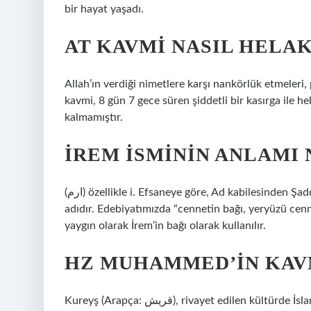
bir hayat yaşadı.
AT KAVMI NASIL HELA
Allah’ın verdiği nimetlere karşı nankörlük etmeleri,
kavmi, 8 gün 7 gece süren şiddetli bir kasırga ile h
kalmamıştır.
İREM ISMININ ANLAMI 
(ﺍﺭﻡ) özellikle i. Efsaneye göre, Ad kabilesinden Şaddad’ın yeryüzünde cenneti kurmak için inşa ettiği şehrin
adıdır. Edebiyatımızda “cennetin bağı, yeryüzü cenn
yaygın olarak İrem’in bağı olarak kullanılır.
HZ MUHAMMED’IN KAVM
Kureyş (Arapça: قريش), rivayet edilen kültürde İslam peygamberi Hz. Muhammed’in mensup olduğu Arap