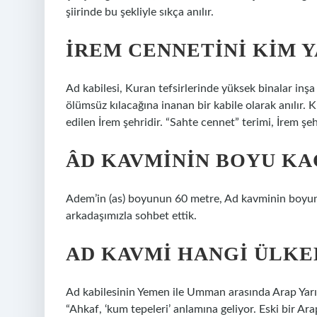
şiirinde bu şekliyle sıkça anılır.
İREM CENNETINI KIM Y
Ad kabilesi, Kuran tefsirlerinde yüksek binalar inşa
ölümsüz kılacağına inanan bir kabile olarak anılır. K
edilen İrem şehridir. “Sahte cennet” terimi, İrem şehri
ÂD KAVMININ BOYU KA
Adem’in (as) boyunun 60 metre, Ad kavminin boyu
arkadaşımızla sohbet ettik.
AD KAVMI HANGI ÜLKE
Ad kabilesinin Yemen ile Umman arasında Arap Yarım
“Ahkaf, ‘kum tepeleri’ anlamına geliyor. Eski bir Ar