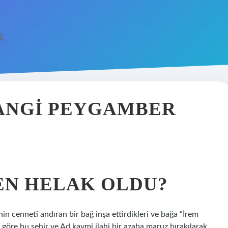
HANGI PEYGAMBER
EN HELAK OLDU?
nin cenneti andıran bir bağ inşa ettirdikleri ve bağa “İrem
a göre bu şehir ve Ad kavmi ilahi bir azaba maruz bırakılarak