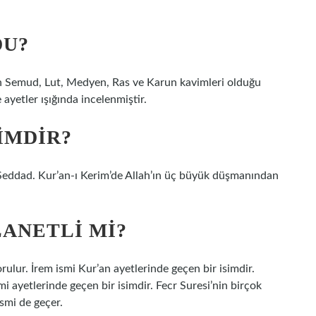
DU?
in Semud, Lut, Medyen, Ras ve Karun kavimleri olduğu
e ayetler ışığında incelenmiştir.
IMDIR?
n Şeddad. Kur’an-ı Kerim’de Allah’ın üç büyük düşmanından
LANETLI MI?
ulur. İrem ismi Kur’an ayetlerinde geçen bir isimdir.
 ayetlerinde geçen bir isimdir. Fecr Suresi’nin birçok
smi de geçer.