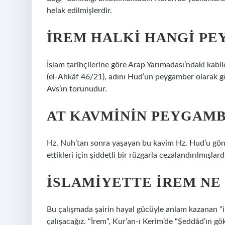
helak edilmişlerdir.
İREM HALKI HANGI P
İslam tarihçilerine göre Arap Yarımadası’ndaki kabi
(el-Ahkâf 46/21), adını Hud’un peygamber olarak gö
Avs’ın torunudur.
AT KAVMININ PEYGAMB
Hz. Nuh’tan sonra yaşayan bu kavim Hz. Hud’u gönd
ettikleri için şiddetli bir rüzgarla cezalandırılmışlard
İSLAMIYETTE İREM NE
Bu çalışmada şairin hayal gücüyle anlam kazanan “i
çalışacağız. “İrem”, Kur’an-ı Kerim’de “Şeddâd’ın gö