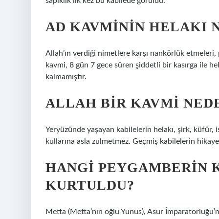
sapıklık ilk kez bu kabilede görüldü.
AD KAVMININ HELAKI 
Allah’ın verdiği nimetlere karşı nankörlük etmeleri,
kavmi, 8 gün 7 gece süren şiddetli bir kasırga ile h
kalmamıştır.
ALLAH BIR KAVMI NED
Yeryüzünde yaşayan kabilelerin helakı, şirk, küfür,
kullarına asla zulmetmez. Geçmiş kabilelerin hikayel
HANGI PEYGAMBERIN 
KURTULDU?
Metta (Metta’nın oğlu Yunus), Asur İmparatorluğu’