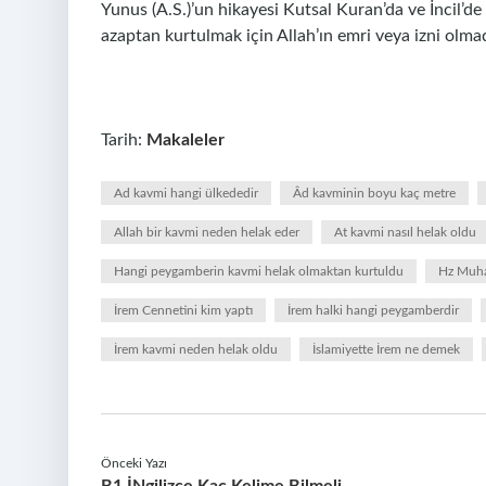
Yunus (A.S.)’un hikayesi Kutsal Kuran’da ve İncil’d
azaptan kurtulmak için Allah’ın emri veya izni olmad
Tarih:
Makaleler
Ad kavmi hangi ülkededir
Âd kavminin boyu kaç metre
Allah bir kavmi neden helak eder
At kavmi nasıl helak oldu
Hangi peygamberin kavmi helak olmaktan kurtuldu
Hz Muha
İrem Cennetini kim yaptı
İrem halki hangi peygamberdir
İrem kavmi neden helak oldu
İslamiyette İrem ne demek
Önceki Yazı