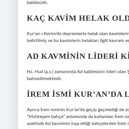
kabilesidir.
KAÇ KAVIM HELAK OL
Kur’an-ı Kerim’de depremlerle helak olan kavimler
belirtilmiş ve bu kavimlerin helakları ilgili kavram v
AD KAVMININ LIDERI K
Hz. Hud (a.s.) zamanında Ad kabilesinin lideri ola
bahsedilmektedir.
İREM ISMI KUR’AN’DA 
Ayrıca İrem isminin Kur’an’da geçip geçmediği de sor
“Muhteşem bahçe” anlamında da kullanılan İrem ismi
ayetinde Ad kavminin inşa ettiği bahçelerden İrem i