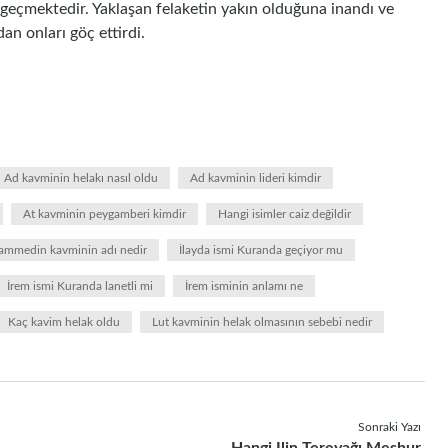
e geçmektedir. Yaklaşan felaketin yakın olduğuna inandı ve
an onları göç ettirdi.
Ad kavminin helakı nasıl oldu
Ad kavminin lideri kimdir
At kavminin peygamberi kimdir
Hangi isimler caiz değildir
mmedin kavminin adı nedir
İlayda ismi Kuranda geçiyor mu
İrem ismi Kuranda lanetli mi
İrem isminin anlamı ne
Kaç kavim helak oldu
Lut kavminin helak olmasının sebebi nedir
Sonraki Yazı