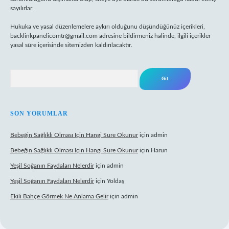
sayılırlar.
Hukuka ve yasal düzenlemelere aykırı olduğunu düşündüğünüz içerikleri,
backlinkpanelicomtr@gmail.com
adresine bildirmeniz halinde, ilgili içerikler
yasal süre içerisinde sitemizden kaldırılacaktır.
Arama
SON YORUMLAR
Bebeğin Sağlıklı Olması Için Hangi Sure Okunur
için
admin
Bebeğin Sağlıklı Olması Için Hangi Sure Okunur
için
Harun
Yeşil Soğanın Faydaları Nelerdir
için
admin
Yeşil Soğanın Faydaları Nelerdir
için
Yoldaş
Ekili Bahçe Görmek Ne Anlama Gelir
için
admin