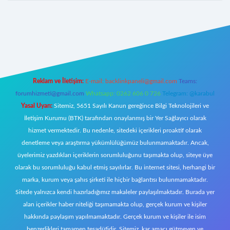
z/
Reklam ve İletişim:
E-mail:
backlinkpaneli@gmail.com
Teams:
forumhizmeti@gmail.com
Whatsapp: 0262 606 0 726
Telegram: @karabul
Yasal Uyarı:
Sitemiz, 5651 Sayılı Kanun gereğince Bilgi Teknolojileri ve
İletişim Kurumu (BTK) tarafından onaylanmış bir Yer Sağlayıcı olarak
hizmet vermektedir. Bu nedenle, sitedeki içerikleri proaktif olarak
denetleme veya araştırma yükümlülüğümüz bulunmamaktadır. Ancak,
üyelerimiz yazdıkları içeriklerin sorumluluğunu taşımakta olup, siteye üye
olarak bu sorumluluğu kabul etmiş sayılırlar. Bu internet sitesi, herhangi bir
marka, kurum veya şahıs şirketi ile hiçbir bağlantısı bulunmamaktadır.
Sitede yalnızca kendi hazırladığımız makaleler paylaşılmaktadır. Burada yer
alan içerikler haber niteliği taşımamakta olup, gerçek kurum ve kişiler
hakkında paylaşım yapılmamaktadır. Gerçek kurum ve kişiler ile isim
benzerlikleri tamamen tesadüfidir. Sitemiz, kar amacı gütmeyen ve