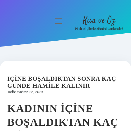
Kısa ve Öz
menüyü
aç
Hızlı bilgilerle zihnini canlandır!
Anasayfa
Gizlilik Politikası
Yasal Uyarı
IÇINE BOŞALDIKTAN SONRA KAÇ
Hakkımızda
GÜNDE HAMILE KALINIR
Tarih: Haziran 28, 2025
KADININ IÇINE
BOŞALDIKTAN KAÇ