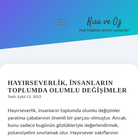
Kısa ve Öz
menüyü
aç
Hızlı bilgilerle zihnini canlandır!
Anasayfa
Gizlilik Politikası
Yasal Uyarı
HAYIRSEVERLIK, INSANLARIN
Hakkımızda
TOPLUMDA OLUMLU DEĞIŞIMLER
Tarih: Eylül 13, 2025
Hayırseverlik, insanların toplumda olumlu değişimler
yaratma çabalarının önemli bir parçası olmuştur. Ancak,
bunu sadece bugünün gözlükleriyle değerlendirmek,
potansiyelini sınırlamak olur. Hayırsever vakıflarının