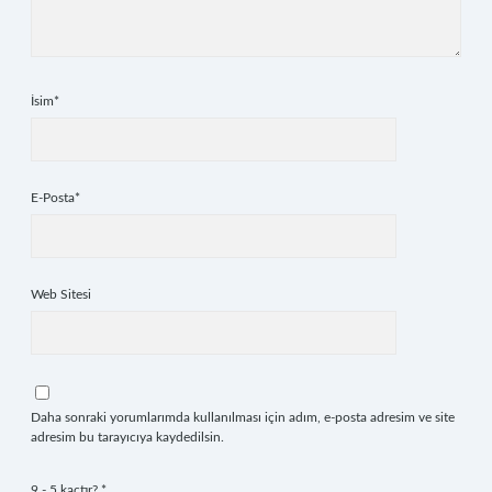
İsim*
E-Posta*
Web Sitesi
Daha sonraki yorumlarımda kullanılması için adım, e-posta adresim ve site
adresim bu tarayıcıya kaydedilsin.
9 - 5 kaçtır?
*