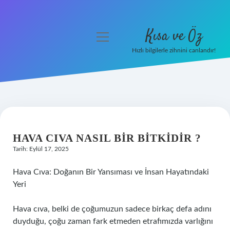
Kısa ve Öz
menüyü
aç
Hızlı bilgilerle zihnini canlandır!
Anasayfa
Gizlilik Politikası
Yasal Uyarı
HAVA CIVA NASIL BIR BITKIDIR ?
Hakkımızda
Tarih: Eylül 17, 2025
Hava Cıva: Doğanın Bir Yansıması ve İnsan Hayatındaki
Yeri
Hava cıva, belki de çoğumuzun sadece birkaç defa adını
duyduğu, çoğu zaman fark etmeden etrafımızda varlığını