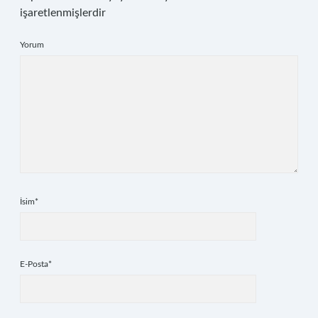
işaretlenmişlerdir
Yorum
İsim*
E-Posta*