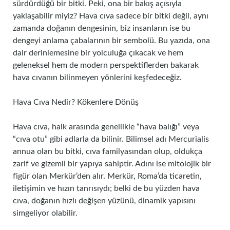
sürdürdüğü bir bitki. Peki, ona bir bakış açısıyla
yaklaşabilir miyiz? Hava cıva sadece bir bitki değil, aynı
zamanda doğanın dengesinin, biz insanların ise bu
dengeyi anlama çabalarının bir sembolü. Bu yazıda, ona
dair derinlemesine bir yolculuğa çıkacak ve hem
geleneksel hem de modern perspektiflerden bakarak
hava cıvanın bilinmeyen yönlerini keşfedeceğiz.
Hava Cıva Nedir? Kökenlere Dönüş
Hava cıva, halk arasında genellikle “hava balığı” veya
“cıva otu” gibi adlarla da bilinir. Bilimsel adı Mercurialis
annua olan bu bitki, cıva familyasından olup, oldukça
zarif ve gizemli bir yapıya sahiptir. Adını ise mitolojik bir
figür olan Merkür’den alır. Merkür, Roma’da ticaretin,
iletişimin ve hızın tanrısıydı; belki de bu yüzden hava
cıva, doğanın hızlı değişen yüzünü, dinamik yapısını
simgeliyor olabilir.