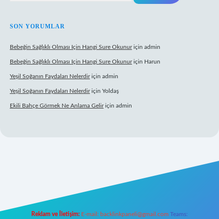
SON YORUMLAR
Bebeğin Sağlıklı Olması Için Hangi Sure Okunur
için
admin
Bebeğin Sağlıklı Olması Için Hangi Sure Okunur
için
Harun
Yeşil Soğanın Faydaları Nelerdir
için
admin
Yeşil Soğanın Faydaları Nelerdir
için
Yoldaş
Ekili Bahçe Görmek Ne Anlama Gelir
için
admin
per.xyz/
Reklam ve İletişim:
E-mail:
backlinkpaneli@gmail.com
Teams: