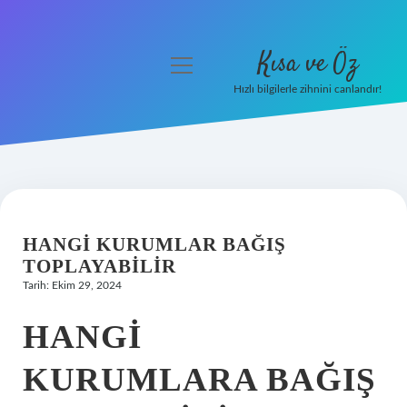
Kısa ve Öz
menüyü
aç
Hızlı bilgilerle zihnini canlandır!
Anasayfa
Gizlilik Politikası
Yasal Uyarı
HANGI KURUMLAR BAĞIŞ
Hakkımızda
TOPLAYABILIR
Tarih: Ekim 29, 2024
HANGI
KURUMLARA BAĞIŞ