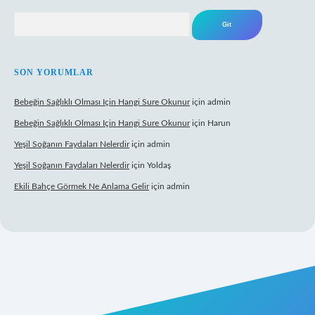
Arama
SON YORUMLAR
Bebeğin Sağlıklı Olması Için Hangi Sure Okunur
için
admin
Bebeğin Sağlıklı Olması Için Hangi Sure Okunur
için
Harun
Yeşil Soğanın Faydaları Nelerdir
için
admin
Yeşil Soğanın Faydaları Nelerdir
için
Yoldaş
Ekili Bahçe Görmek Ne Anlama Gelir
için
admin
yz/