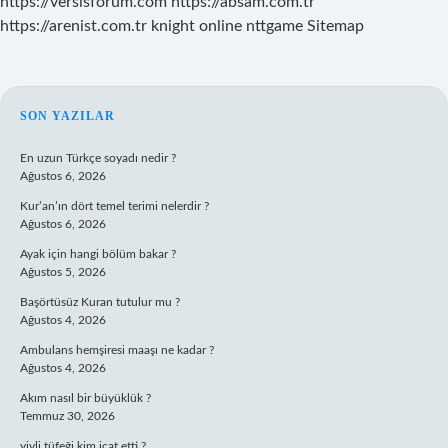
https://versisforum.com
https://absam.com.tr
https://arenist.com.tr
knight online
nttgame
Sitemap
SIDEBAR
SON YAZILAR
En uzun Türkçe soyadı nedir ?
Ağustos 6, 2026
Kur’an’ın dört temel terimi nelerdir ?
Ağustos 6, 2026
Ayak için hangi bölüm bakar ?
Ağustos 5, 2026
Başörtüsüz Kuran tutulur mu ?
Ağustos 4, 2026
Ambulans hemşiresi maaşı ne kadar ?
Ağustos 4, 2026
Akım nasıl bir büyüklük ?
Temmuz 30, 2026
yivli tüfeği kim icat etti ?