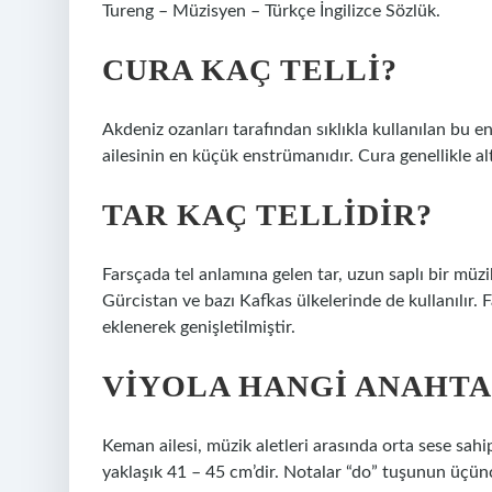
Tureng – Müzisyen – Türkçe İngilizce Sözlük.
CURA KAÇ TELLI?
Akdeniz ozanları tarafından sıklıkla kullanılan b
ailesinin en küçük enstrümanıdır. Cura genellikle altı,
TAR KAÇ TELLIDIR?
Farsçada tel anlamına gelen tar, uzun saplı bir müzi
Gürcistan ve bazı Kafkas ülkelerinde de kullanılır. Fa
eklenerek genişletilmiştir.
VIYOLA HANGI ANAHTA
Keman ailesi, müzik aletleri arasında orta sese sahi
yaklaşık 41 – 45 cm’dir. Notalar “do” tuşunun üçüncü 