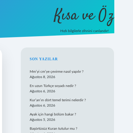
Kısa ve Öz
Hızlı bilgilerle zihnini canlandır!
ilbet
vd casino
vdcasino giriş
https://www.betexper.xyz/
SIDEBAR
SON YAZILAR
Mm’yi cm’ye çevirme nasıl yapılır ?
Ağustos 8, 2026
En uzun Türkçe soyadı nedir ?
Ağustos 6, 2026
Kur’an’ın dört temel terimi nelerdir ?
Ağustos 6, 2026
Ayak için hangi bölüm bakar ?
Ağustos 5, 2026
Başörtüsüz Kuran tutulur mu ?