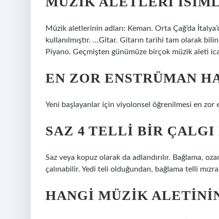
MÜZIK ALETLERI ISIM
Müzik aletlerinin adları: Keman. Orta Çağ’da İtalya’da
kullanılmıştır. …Gitar. Gitarın tarihi tam olarak bil
Piyano. Geçmişten günümüze birçok müzik aleti ic
EN ZOR ENSTRÜMAN HA
Yeni başlayanlar için viyolonsel öğrenilmesi en zor 
SAZ 4 TELLI BIR ÇALGI
Saz veya kopuz olarak da adlandırılır. Bağlama, oza
çalınabilir. Yedi teli olduğundan, bağlama telli mızrap
HANGI MÜZIK ALETININ