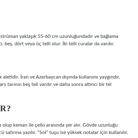
u enstrüman yaklaşık 55-60 cm uzunluğundadır ve bağlama
 beş, dört veya üç telli olur. İki telli curalar da vardır.
k aletidir. İran ve Azerbaycan dışında kullanımı yaygındır,
rs tarının beş teli vardır ve daha sonra altıncı bir tel
R?
p olup keman ile çello arasında yer alır. Gövde uzunluğu
satırına yazılır. “Sol” tuşu ise yüksek notalar için kullanılır.