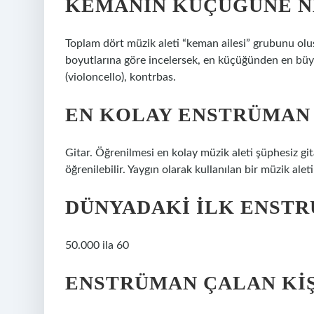
KEMANIN KÜÇÜĞÜNE N
Toplam dört müzik aleti “keman ailesi” grubunu olu
boyutlarına göre incelersek, en küçüğünden en büyü
(violoncello), kontrbas.
EN KOLAY ENSTRÜMAN 
Gitar. Öğrenilmesi en kolay müzik aleti şüphesiz git
öğrenilebilir. Yaygın olarak kullanılan bir müzik alet
DÜNYADAKI ILK ENSTR
50.000 ila 60
ENSTRÜMAN ÇALAN KIŞ