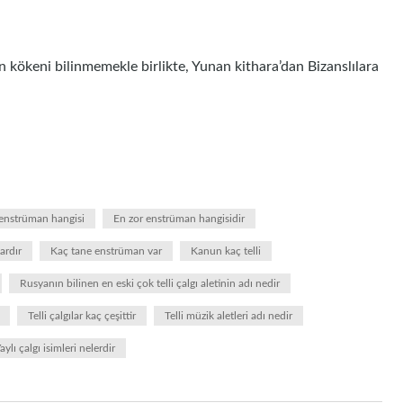
ının kökeni bilinmemekle birlikte, Yunan kithara’dan Bizanslılara
enstrüman hangisi
En zor enstrüman hangisidir
ardır
Kaç tane enstrüman var
Kanun kaç telli
Rusyanın bilinen en eski çok telli çalgı aletinin adı nedir
Telli çalgılar kaç çeşittir
Telli müzik aletleri adı nedir
aylı çalgı isimleri nelerdir