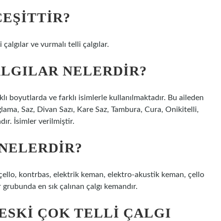
ÇEŞITTIR?
i çalgılar ve vurmalı telli çalgılar.
ALGILAR NELERDIR?
ı boyutlarda ve farklı isimlerle kullanılmaktadır. Bu aileden
lama, Saz, Divan Sazı, Kare Saz, Tambura, Cura, Onikitelli,
r. İsimler verilmiştir.
 NELERDIR?
, çello, kontrbas, elektrik keman, elektro-akustik keman, çello
lar grubunda en sık çalınan çalgı kemandır.
 ESKI ÇOK TELLI ÇALGI