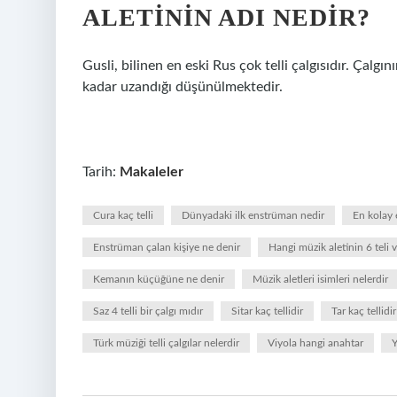
ALETININ ADI NEDIR?
Gusli, bilinen en eski Rus çok telli çalgısıdır. Çalg
kadar uzandığı düşünülmektedir.
Tarih:
Makaleler
Cura kaç telli
Dünyadaki ilk enstrüman nedir
En kolay 
Enstrüman çalan kişiye ne denir
Hangi müzik aletinin 6 teli v
Kemanın küçüğüne ne denir
Müzik aletleri isimleri nelerdir
Saz 4 telli bir çalgı mıdır
Sitar kaç tellidir
Tar kaç tellidir
Türk müziği telli çalgılar nelerdir
Viyola hangi anahtar
Y