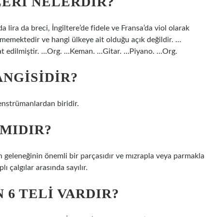
LERI NELERDIR?
 lira da breci, İngiltere’de fidele ve Fransa’da viol olarak
inmemektedir ve hangi ülkeye ait olduğu açık değildir. …
at edilmiştir. …Org. …Keman. …Gitar. …Piyano. …Org.
NGISIDIR?
enstrümanlardan biridir.
 MIDIR?
n geleneğinin önemli bir parçasıdır ve mızrapla veya parmakla
lı çalgılar arasında sayılır.
 6 TELI VARDIR?