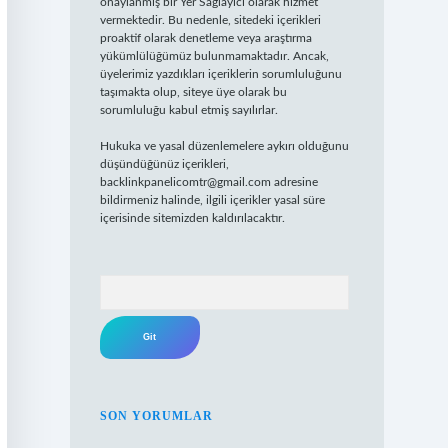
onaylanmış bir Yer Sağlayıcı olarak hizmet
vermektedir. Bu nedenle, sitedeki içerikleri
proaktif olarak denetleme veya araştırma
yükümlülüğümüz bulunmamaktadır. Ancak,
üyelerimiz yazdıkları içeriklerin sorumluluğunu
taşımakta olup, siteye üye olarak bu
sorumluluğu kabul etmiş sayılırlar.
Hukuka ve yasal düzenlemelere aykırı olduğunu
düşündüğünüz içerikleri,
backlinkpanelicomtr@gmail.com
adresine
bildirmeniz halinde, ilgili içerikler yasal süre
içerisinde sitemizden kaldırılacaktır.
Arama
SON YORUMLAR