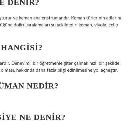
E DENIR?
şturur ve keman ana enstrümandır. Keman türlerinin adlarını
ğüne doğru sıralamaları şu şekildedir: keman, viyola, çello
HANGISI?
ardır. Deneyimli bir öğretmenle gitar çalmak hızlı bir şekilde
i olması, hakkında daha fazla bilgi edinilmesine yol açmıştır.
ÜMAN NEDIR?
IYE NE DENIR?