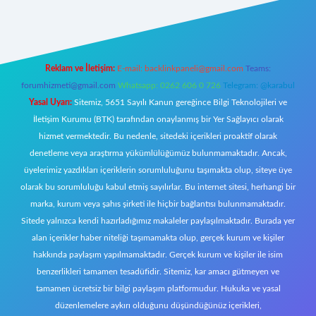
per.xyz/
Reklam ve İletişim:
E-mail:
backlinkpaneli@gmail.com
Teams:
forumhizmeti@gmail.com
Whatsapp: 0262 606 0 726
Telegram: @karabul
Yasal Uyarı:
Sitemiz, 5651 Sayılı Kanun gereğince Bilgi Teknolojileri ve
İletişim Kurumu (BTK) tarafından onaylanmış bir Yer Sağlayıcı olarak
hizmet vermektedir. Bu nedenle, sitedeki içerikleri proaktif olarak
denetleme veya araştırma yükümlülüğümüz bulunmamaktadır. Ancak,
üyelerimiz yazdıkları içeriklerin sorumluluğunu taşımakta olup, siteye üye
olarak bu sorumluluğu kabul etmiş sayılırlar. Bu internet sitesi, herhangi bir
marka, kurum veya şahıs şirketi ile hiçbir bağlantısı bulunmamaktadır.
Sitede yalnızca kendi hazırladığımız makaleler paylaşılmaktadır. Burada yer
alan içerikler haber niteliği taşımamakta olup, gerçek kurum ve kişiler
hakkında paylaşım yapılmamaktadır. Gerçek kurum ve kişiler ile isim
benzerlikleri tamamen tesadüfidir. Sitemiz, kar amacı gütmeyen ve
tamamen ücretsiz bir bilgi paylaşım platformudur. Hukuka ve yasal
düzenlemelere aykırı olduğunu düşündüğünüz içerikleri,