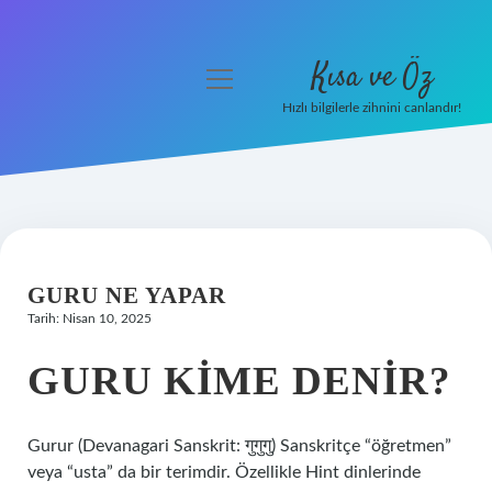
Kısa ve Öz
menüyü
aç
Hızlı bilgilerle zihnini canlandır!
Anasayfa
Gizlilik Politikası
Yasal Uyarı
GURU NE YAPAR
Hakkımızda
Tarih: Nisan 10, 2025
GURU KIME DENIR?
Gurur (Devanagari Sanskrit: गुगुगु) Sanskritçe “öğretmen”
veya “usta” da bir terimdir. Özellikle Hint dinlerinde