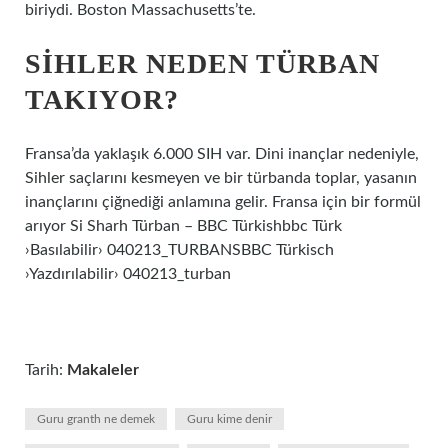
biriydi. Boston Massachusetts’te.
SIHLER NEDEN TÜRBAN
TAKIYOR?
Fransa’da yaklaşık 6.000 SIH var. Dini inançlar nedeniyle,
Sihler saçlarını kesmeyen ve bir türbanda toplar, yasanın
inançlarını çiğnediği anlamına gelir. Fransa için bir formül
arıyor Si Sharh Türban – BBC Türkishbbc Türk
›Basılabilir› 040213_TURBANSBBC Türkisch
›Yazdırılabilir› 040213_turban
Tarih:
Makaleler
Guru granth ne demek
Guru kime denir