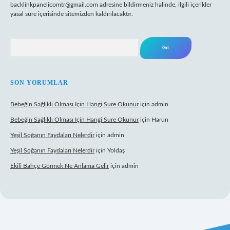
backlinkpanelicomtr@gmail.com
adresine bildirmeniz halinde, ilgili içerikler
yasal süre içerisinde sitemizden kaldırılacaktır.
Arama
SON YORUMLAR
Bebeğin Sağlıklı Olması Için Hangi Sure Okunur
için
admin
Bebeğin Sağlıklı Olması Için Hangi Sure Okunur
için
Harun
Yeşil Soğanın Faydaları Nelerdir
için
admin
Yeşil Soğanın Faydaları Nelerdir
için
Yoldaş
Ekili Bahçe Görmek Ne Anlama Gelir
için
admin