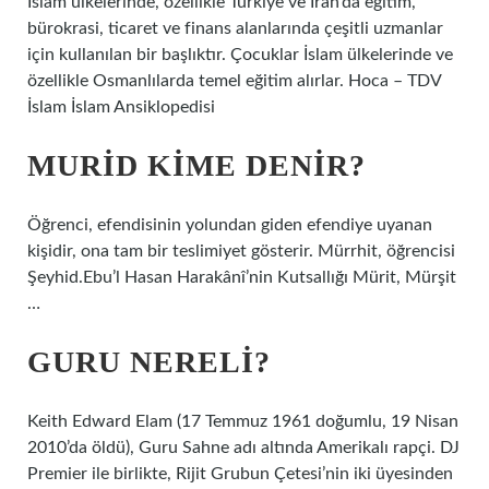
İslam ülkelerinde, özellikle Türkiye ve İran’da eğitim,
bürokrasi, ticaret ve finans alanlarında çeşitli uzmanlar
için kullanılan bir başlıktır. Çocuklar İslam ülkelerinde ve
özellikle Osmanlılarda temel eğitim alırlar. Hoca – TDV
İslam İslam Ansiklopedisi
MURID KIME DENIR?
Öğrenci, efendisinin yolundan giden efendiye uyanan
kişidir, ona tam bir teslimiyet gösterir. Mürrhit, öğrencisi
Şeyhid.Ebu’l Hasan Harakânî’nin Kutsallığı Mürit, Mürşit
…
GURU NERELI?
Keith Edward Elam (17 Temmuz 1961 doğumlu, 19 Nisan
2010’da öldü), Guru Sahne adı altında Amerikalı rapçi. DJ
Premier ile birlikte, Rijit Grubun Çetesi’nin iki üyesinden