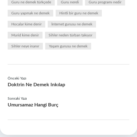
Guru ne demek türkçede
Guru nereli
Guru programı nedir
Guru yapmak ne demek
Hintli bir guru ne demek
Hocalar kime denir
İnternet gurusu ne demek
Murid kime denir
Sihler neden türban takıyor
Sihler neye inanır
Yaşam gurusu ne demek
Önceki Yazı
Doktrin Ne Demek Inkılap
Sonraki Yazı
Umursamaz Hangi Burç