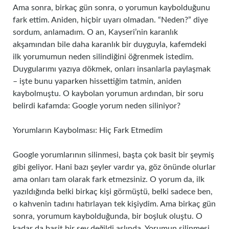
Ama sonra, birkaç gün sonra, o yorumun kaybolduğunu
fark ettim. Aniden, hiçbir uyarı olmadan. “Neden?” diye
sordum, anlamadım. O an, Kayseri’nin karanlık
akşamından bile daha karanlık bir duyguyla, kafemdeki
ilk yorumumun neden silindiğini öğrenmek istedim.
Duygularımı yazıya dökmek, onları insanlarla paylaşmak
– işte bunu yaparken hissettiğim tatmin, aniden
kaybolmuştu. O kaybolan yorumun ardından, bir soru
belirdi kafamda: Google yorum neden siliniyor?
Yorumların Kaybolması: Hiç Fark Etmedim
Google yorumlarının silinmesi, başta çok basit bir şeymiş
gibi geliyor. Hani bazı şeyler vardır ya, göz önünde olurlar
ama onları tam olarak fark etmezsiniz. O yorum da, ilk
yazıldığında belki birkaç kişi görmüştü, belki sadece ben,
o kahvenin tadını hatırlayan tek kişiydim. Ama birkaç gün
sonra, yorumum kaybolduğunda, bir boşluk oluştu. O
kadar da basit bir şey değildi aslında. Yorumun silinmesi,