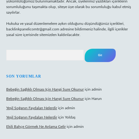
yükümlülüğümüz bulunmamaktadır. Ancak, üyelerimiz yazdıkları içeriklerin
sorumluluğunu taşımakta olup, siteye üye olarak bu sorumluluğu kabul etmiş
sayılırlar.
Hukuka ve yasal düzenlemelere aykırı olduğunu düşündüğünüz içerikleri,
backlinkpanelicomtr@gmail.com
adresine bildirmeniz halinde, ilgili içerikler
yasal süre içerisinde sitemizden kaldırılacaktır.
Arama
SON YORUMLAR
Bebeğin Sağlıklı Olması Için Hangi Sure Okunur
için
admin
Bebeğin Sağlıklı Olması Için Hangi Sure Okunur
için
Harun
Yeşil Soğanın Faydaları Nelerdir
için
admin
Yeşil Soğanın Faydaları Nelerdir
için
Yoldaş
Ekili Bahçe Görmek Ne Anlama Gelir
için
admin