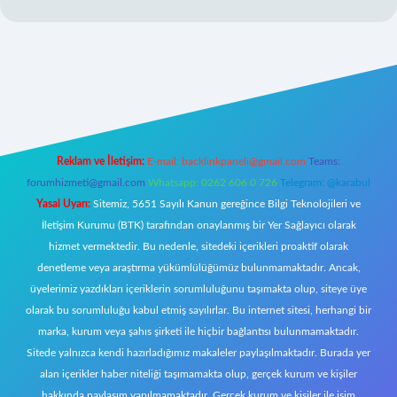
er.xyz/
Reklam ve İletişim:
E-mail:
backlinkpaneli@gmail.com
Teams:
forumhizmeti@gmail.com
Whatsapp: 0262 606 0 726
Telegram: @karabul
Yasal Uyarı:
Sitemiz, 5651 Sayılı Kanun gereğince Bilgi Teknolojileri ve
İletişim Kurumu (BTK) tarafından onaylanmış bir Yer Sağlayıcı olarak
hizmet vermektedir. Bu nedenle, sitedeki içerikleri proaktif olarak
denetleme veya araştırma yükümlülüğümüz bulunmamaktadır. Ancak,
üyelerimiz yazdıkları içeriklerin sorumluluğunu taşımakta olup, siteye üye
olarak bu sorumluluğu kabul etmiş sayılırlar. Bu internet sitesi, herhangi bir
marka, kurum veya şahıs şirketi ile hiçbir bağlantısı bulunmamaktadır.
Sitede yalnızca kendi hazırladığımız makaleler paylaşılmaktadır. Burada yer
alan içerikler haber niteliği taşımamakta olup, gerçek kurum ve kişiler
hakkında paylaşım yapılmamaktadır. Gerçek kurum ve kişiler ile isim