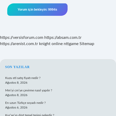
https://versisforum.com
https://absam.com.tr
https://arenist.com.tr
knight online
nttgame
Sitemap
SIDEBAR
SON YAZILAR
Kuzu eti satış fiyatı nedir ?
Ağustos 8, 2026
Mm’yi cm’ye çevirme nasıl yapılır ?
Ağustos 8, 2026
En uzun Türkçe soyadı nedir ?
Ağustos 6, 2026
Kur’an’ın dört temel terimi nelerdir ?