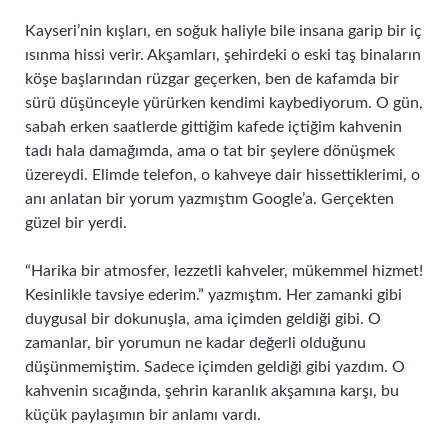
Kayseri’nin kışları, en soğuk haliyle bile insana garip bir iç
ısınma hissi verir. Akşamları, şehirdeki o eski taş binaların
köşe başlarından rüzgar geçerken, ben de kafamda bir
sürü düşünceyle yürürken kendimi kaybediyorum. O gün,
sabah erken saatlerde gittiğim kafede içtiğim kahvenin
tadı hala damağımda, ama o tat bir şeylere dönüşmek
üzereydi. Elimde telefon, o kahveye dair hissettiklerimi, o
anı anlatan bir yorum yazmıştım Google’a. Gerçekten
güzel bir yerdi.
“Harika bir atmosfer, lezzetli kahveler, mükemmel hizmet!
Kesinlikle tavsiye ederim.” yazmıştım. Her zamanki gibi
duygusal bir dokunuşla, ama içimden geldiği gibi. O
zamanlar, bir yorumun ne kadar değerli olduğunu
düşünmemiştim. Sadece içimden geldiği gibi yazdım. O
kahvenin sıcağında, şehrin karanlık akşamına karşı, bu
küçük paylaşımın bir anlamı vardı.