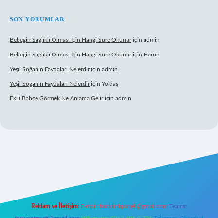
SON YORUMLAR
Bebeğin Sağlıklı Olması Için Hangi Sure Okunur
için
admin
Bebeğin Sağlıklı Olması Için Hangi Sure Okunur
için
Harun
Yeşil Soğanın Faydaları Nelerdir
için
admin
Yeşil Soğanın Faydaları Nelerdir
için
Yoldaş
Ekili Bahçe Görmek Ne Anlama Gelir
için
admin
texper.xyz/
Reklam ve İletişim:
E-mail:
backlinkpaneli@gmail.com
Teams: