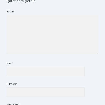
işaretlenmişlerdir
Yorum
İsim*
E-Posta*
Web Sitesi