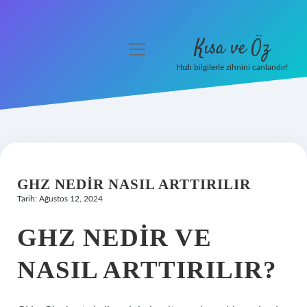
Kısa ve Öz
menüyü
aç
Hızlı bilgilerle zihnini canlandır!
Anasayfa
Gizlilik Politikası
Yasal Uyarı
GHZ NEDIR NASIL ARTTIRILIR
Hakkımızda
Tarih: Ağustos 12, 2024
GHZ NEDIR VE
NASIL ARTTIRILIR?