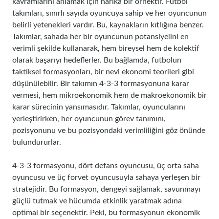
kavramlarını anlamak için harika bir örnektir. Futbol
takımları, sınırlı sayıda oyuncuya sahip ve her oyuncunun
belirli yetenekleri vardır. Bu, kaynakların kıtlığına benzer.
Takımlar, sahada her bir oyuncunun potansiyelini en
verimli şekilde kullanarak, hem bireysel hem de kolektif
olarak başarıyı hedeflerler. Bu bağlamda, futbolun
taktiksel formasyonları, bir nevi ekonomi teorileri gibi
düşünülebilir. Bir takımın 4-3-3 formasyonuna karar
vermesi, hem mikroekonomik hem de makroekonomik bir
karar sürecinin yansımasıdır. Takımlar, oyuncularını
yerleştirirken, her oyuncunun görev tanımını,
pozisyonunu ve bu pozisyondaki verimliliğini göz önünde
bulundururlar.
4-3-3 formasyonu, dört defans oyuncusu, üç orta saha
oyuncusu ve üç forvet oyuncusuyla sahaya yerleşen bir
stratejidir. Bu formasyon, dengeyi sağlamak, savunmayı
güçlü tutmak ve hücumda etkinlik yaratmak adına
optimal bir seçenektir. Peki, bu formasyonun ekonomik