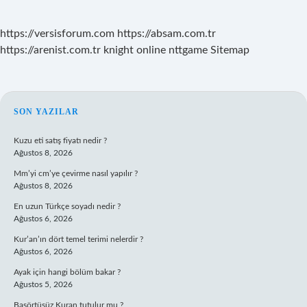
https://versisforum.com
https://absam.com.tr
https://arenist.com.tr
knight online
nttgame
Sitemap
SIDEBAR
SON YAZILAR
Kuzu eti satış fiyatı nedir ?
Ağustos 8, 2026
Mm’yi cm’ye çevirme nasıl yapılır ?
Ağustos 8, 2026
En uzun Türkçe soyadı nedir ?
Ağustos 6, 2026
Kur’an’ın dört temel terimi nelerdir ?
Ağustos 6, 2026
Ayak için hangi bölüm bakar ?
Ağustos 5, 2026
Başörtüsüz Kuran tutulur mu ?