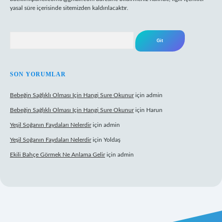
yasal süre içerisinde sitemizden kaldırılacaktır.
Arama
SON YORUMLAR
Bebeğin Sağlıklı Olması Için Hangi Sure Okunur
için
admin
Bebeğin Sağlıklı Olması Için Hangi Sure Okunur
için
Harun
Yeşil Soğanın Faydaları Nelerdir
için
admin
Yeşil Soğanın Faydaları Nelerdir
için
Yoldaş
Ekili Bahçe Görmek Ne Anlama Gelir
için
admin
yz/