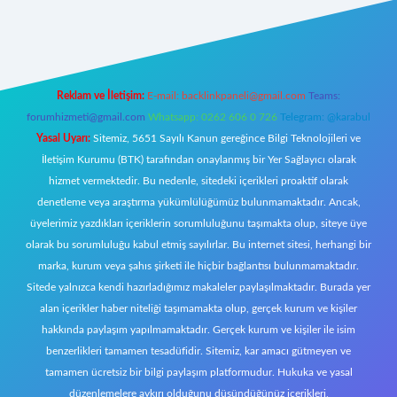
exper.xyz/
Reklam ve İletişim:
E-mail:
backlinkpaneli@gmail.com
Teams:
forumhizmeti@gmail.com
Whatsapp: 0262 606 0 726
Telegram: @karabul
Yasal Uyarı:
Sitemiz, 5651 Sayılı Kanun gereğince Bilgi Teknolojileri ve
İletişim Kurumu (BTK) tarafından onaylanmış bir Yer Sağlayıcı olarak
hizmet vermektedir. Bu nedenle, sitedeki içerikleri proaktif olarak
denetleme veya araştırma yükümlülüğümüz bulunmamaktadır. Ancak,
üyelerimiz yazdıkları içeriklerin sorumluluğunu taşımakta olup, siteye üye
olarak bu sorumluluğu kabul etmiş sayılırlar. Bu internet sitesi, herhangi bir
marka, kurum veya şahıs şirketi ile hiçbir bağlantısı bulunmamaktadır.
Sitede yalnızca kendi hazırladığımız makaleler paylaşılmaktadır. Burada yer
alan içerikler haber niteliği taşımamakta olup, gerçek kurum ve kişiler
hakkında paylaşım yapılmamaktadır. Gerçek kurum ve kişiler ile isim
benzerlikleri tamamen tesadüfidir. Sitemiz, kar amacı gütmeyen ve
tamamen ücretsiz bir bilgi paylaşım platformudur. Hukuka ve yasal
düzenlemelere aykırı olduğunu düşündüğünüz içerikleri,