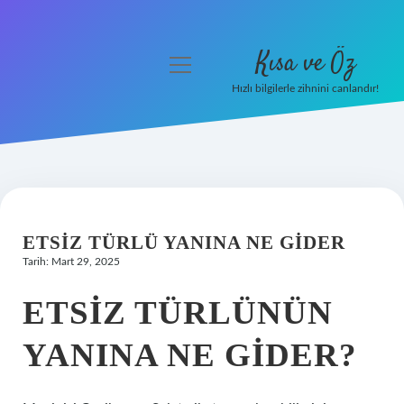
Kısa ve Öz
menüyü
aç
Hızlı bilgilerle zihnini canlandır!
Anasayfa
Gizlilik Politikası
Yasal Uyarı
ETSIZ TÜRLÜ YANINA NE GIDER
Hakkımızda
Tarih: Mart 29, 2025
ETSIZ TÜRLÜNÜN
YANINA NE GIDER?