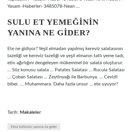
Yasam ›Haberler› 3485078-Nean …
SULU ET YEMEĞININ
YANINA NE GIDER?
Ete ne gidiyor? Yeşil elmadan yapılmış kereviz salatasının
tazeliği ve kereviz tazeliği ve yeşil elmanın tatlı yeme tadı,
etin ağırlığını dengeleyen mükemmel bir salata oluşturur.
… Söz konusu salata … Patates Salatası … Rucula Salatası
… Çoban Salatası … Zeytinyağı ile Barbunya. … Cevizli
biber. … Muhammara. Daha fazla unsur … ete uyuyor?
Tarih:
Makaleler
Etsiz türlünün yanına ne gider