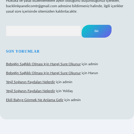
Hukuka ve yasal düzenlemelere aykırı olduğunu düşündüğünüz içerikleri,
backlinkpanelicomtr@gmail.com
adresine bildirmeniz halinde, ilgili içerikler
yasal süre içerisinde sitemizden kaldırılacaktır.
Arama
SON YORUMLAR
Bebeğin Sağlıklı Olması Için Hangi Sure Okunur
için
admin
Bebeğin Sağlıklı Olması Için Hangi Sure Okunur
için
Harun
Yeşil Soğanın Faydaları Nelerdir
için
admin
Yeşil Soğanın Faydaları Nelerdir
için
Yoldaş
Ekili Bahçe Görmek Ne Anlama Gelir
için
admin