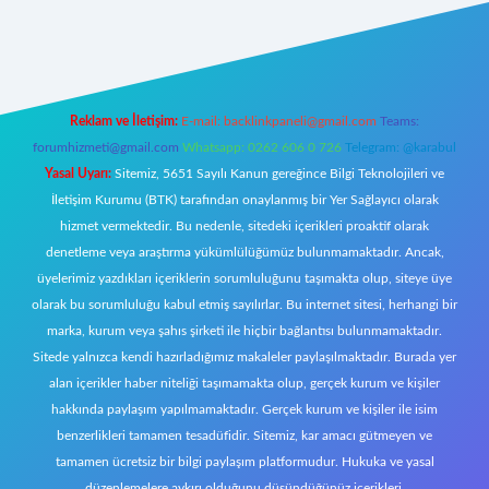
/
Reklam ve İletişim:
E-mail:
backlinkpaneli@gmail.com
Teams:
forumhizmeti@gmail.com
Whatsapp: 0262 606 0 726
Telegram: @karabul
Yasal Uyarı:
Sitemiz, 5651 Sayılı Kanun gereğince Bilgi Teknolojileri ve
İletişim Kurumu (BTK) tarafından onaylanmış bir Yer Sağlayıcı olarak
hizmet vermektedir. Bu nedenle, sitedeki içerikleri proaktif olarak
denetleme veya araştırma yükümlülüğümüz bulunmamaktadır. Ancak,
üyelerimiz yazdıkları içeriklerin sorumluluğunu taşımakta olup, siteye üye
olarak bu sorumluluğu kabul etmiş sayılırlar. Bu internet sitesi, herhangi bir
marka, kurum veya şahıs şirketi ile hiçbir bağlantısı bulunmamaktadır.
Sitede yalnızca kendi hazırladığımız makaleler paylaşılmaktadır. Burada yer
alan içerikler haber niteliği taşımamakta olup, gerçek kurum ve kişiler
hakkında paylaşım yapılmamaktadır. Gerçek kurum ve kişiler ile isim
benzerlikleri tamamen tesadüfidir. Sitemiz, kar amacı gütmeyen ve
tamamen ücretsiz bir bilgi paylaşım platformudur. Hukuka ve yasal
düzenlemelere aykırı olduğunu düşündüğünüz içerikleri,