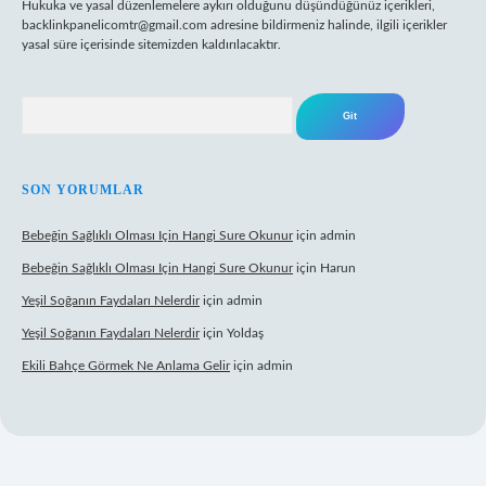
Hukuka ve yasal düzenlemelere aykırı olduğunu düşündüğünüz içerikleri,
backlinkpanelicomtr@gmail.com
adresine bildirmeniz halinde, ilgili içerikler
yasal süre içerisinde sitemizden kaldırılacaktır.
Arama
SON YORUMLAR
Bebeğin Sağlıklı Olması Için Hangi Sure Okunur
için
admin
Bebeğin Sağlıklı Olması Için Hangi Sure Okunur
için
Harun
Yeşil Soğanın Faydaları Nelerdir
için
admin
Yeşil Soğanın Faydaları Nelerdir
için
Yoldaş
Ekili Bahçe Görmek Ne Anlama Gelir
için
admin