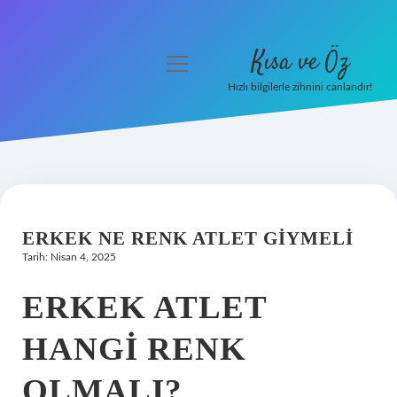
Kısa ve Öz
menüyü
aç
Hızlı bilgilerle zihnini canlandır!
Anasayfa
Gizlilik Politikası
Yasal Uyarı
ERKEK NE RENK ATLET GIYMELI
Hakkımızda
Tarih: Nisan 4, 2025
ERKEK ATLET
HANGI RENK
OLMALI?