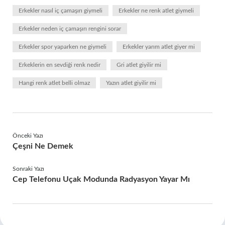
Erkekler nasıl iç çamaşırı giymeli
Erkekler ne renk atlet giymeli
Erkekler neden iç çamaşırı rengini sorar
Erkekler spor yaparken ne giymeli
Erkekler yarım atlet giyer mi
Erkeklerin en sevdiği renk nedir
Gri atlet giyilir mi
Hangi renk atlet belli olmaz
Yazın atlet giyilir mi
Önceki Yazı
Çeşni Ne Demek
Sonraki Yazı
Cep Telefonu Uçak Modunda Radyasyon Yayar Mı