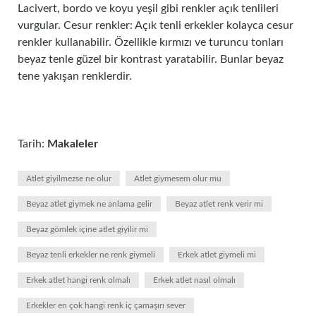
Lacivert, bordo ve koyu yeşil gibi renkler açık tenlileri
vurgular. Cesur renkler: Açık tenli erkekler kolayca cesur
renkler kullanabilir. Özellikle kırmızı ve turuncu tonları
beyaz tenle güzel bir kontrast yaratabilir. Bunlar beyaz
tene yakışan renklerdir.
Tarih:
Makaleler
Atlet giyilmezse ne olur
Atlet giymesem olur mu
Beyaz atlet giymek ne anlama gelir
Beyaz atlet renk verir mi
Beyaz gömlek içine atlet giyilir mi
Beyaz tenli erkekler ne renk giymeli
Erkek atlet giymeli mi
Erkek atlet hangi renk olmalı
Erkek atlet nasıl olmalı
Erkekler en çok hangi renk iç çamaşırı sever