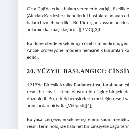
Orta Çağ’da erkek bakım verenlerin varlığı, özellik
(Alexian Kardeşler), kendilerini hastalara adayan e
bakım hizmeti verdiler. Bu tür organizasyonlar, cin
anlamını karmaşıklaştırdı. ([PMC][3])
Bu dönemlerde erkekler için özel isimlendirme, gen
Ancak profesyonel modern hemşirelik kurumları kuru
edildi.
20. YÜZYIL BAŞLANGICI
: CINS
1919’da Birleşik Krallık Parlamentosu tarafından çık
resmi bir kayıt sistemi oluşturuldu. İlginç bir şekild
düzenledi. Bu, erkek hemşirelerin mesleğin resmi yap
adımlardan biriydi. ([Vikipedi][4])
Bu yasal çerçeve, erkek hemşirelerin kadın meslekta
resmi terminolojide hâlâ net bir cinsiyete özgü te