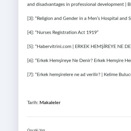
and disadvantages in professional development | B
[3]: “Religion and Gender in a Men’s Hospital an
[4]: “Nurses Registration Act 1919”
[5]: “Habervitrini.com | ERKEK HEMŞİREYE NE D
[6]: “Erkek Hemşireye Ne Denir? Erkek Hemşire Hem
[7]: “Erkek hemşirelere ne ad verilir? | Kelime Bu
Tarih:
Makaleler
Önceki Yazı