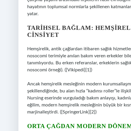
hayatının toplumsal normlarla şekillenen katmanları,
yatar.
TARIHSEL BAĞLAM: HEMŞIREL
CINSIYET
Hemşirelik, antik çağlardan itibaren sağlık hizmetle
nosocomi terimiyle anılan bakım veren erkekler bile
tanımlıyordu. Bu erken referanslar, erkeklerin sağlık
nosocomi örneği). ([Vikipedi][1])
Ancak hemşirelik mesleğinin modern kurumsallaşması
şekillendiğinde, bu alan hızla “kadınsı roller”le iliş
Nursing eserinde vurguladığı bakım anlayışı, kadınl
eğilim, modern hemşirelik mesleğinin büyük bir kısmı
marjinalleştirdi. ([SpringerLink][2])
ORTA ÇAĞDAN MODERN DÖNE