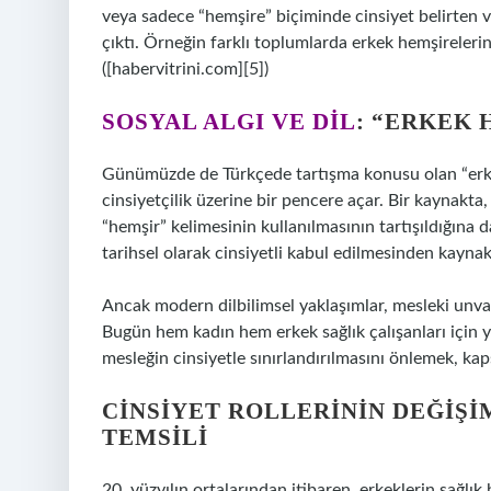
veya sadece “hemşire” biçiminde cinsiyet belirten v
çıktı. Örneğin farklı toplumlarda erkek hemşireleri
([habervitrini.com][5])
SOSYAL ALGI VE DIL
: “ERKEK 
Günümüzde de Türkçede tartışma konusu olan “erkek 
cinsiyetçilik üzerine bir pencere açar. Bir kaynakta
“hemşir” kelimesinin kullanılmasının tartışıldığına 
tarihsel olarak cinsiyetli kabul edilmesinden kaynak
Ancak modern dilbilimsel yaklaşımlar, mesleki unva
Bugün hem kadın hem erkek sağlık çalışanları için y
mesleğin cinsiyetle sınırlandırılmasını önlemek, kap
CINSIYET ROLLERININ DEĞIŞI
TEMSILI
20. yüzyılın ortalarından itibaren, erkeklerin sağl