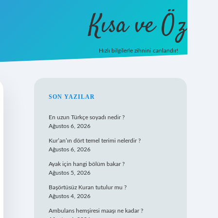
Kısa ve Öz
Hızlı bilgilerle zihnini canlandır!
ilbet
vd casino
vdcasino giriş
https://www.betexper.xyz/
SIDEBAR
SON YAZILAR
En uzun Türkçe soyadı nedir ?
Ağustos 6, 2026
Kur’an’ın dört temel terimi nelerdir ?
Ağustos 6, 2026
Ayak için hangi bölüm bakar ?
Ağustos 5, 2026
Başörtüsüz Kuran tutulur mu ?
Ağustos 4, 2026
Ambulans hemşiresi maaşı ne kadar ?