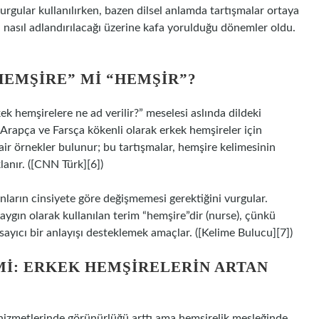
urgular kullanılırken, bazen dilsel anlamda tartışmalar ortaya
n nasıl adlandırılacağı üzerine kafa yorulduğu dönemler oldu.
HEMŞIRE” MI “HEMŞIR”?
hemşirelere ne ad verilir?” meselesi aslında dildeki
, Arapça ve Farsça kökenli olarak erkek hemşireler için
dair örnekler bulunur; bu tartışmalar, hemşire kelimesinin
lanır. ([CNN Türk][6])
nların cinsiyete göre değişmemesi gerektiğini vurgular.
aygın olarak kullanılan terim “hemşire”dir (nurse), çünkü
sayıcı bir anlayışı desteklemek amaçlar. ([Kelime Bulucu][7])
MI: ERKEK HEMŞIRELERIN ARTAN
ık hizmetlerinde görünürlüğü arttı ama hemşirelik mesleğinde