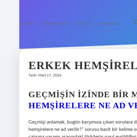
Anasayfa
Gizlilik Politikası
Yasal Uyarı
Hakkımızda
ERKEK HEMŞIRELE
Tarih: Mart 17, 2026
GEÇMIŞIN İZINDE BIR
HEMŞIRELERE NE AD V
Geçmişi anlamak, bugün karşımıza çıkan sorulara da
hemşirelere ne ad verilir?” sorusu basit bir kelime
çalışma yaşamı arasındaki ilişkilerin nasıl evrildiği