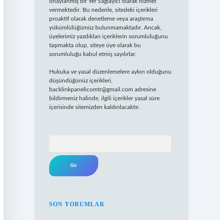
onaylanmış bir Yer Sağlayıcı olarak hizmet
vermektedir. Bu nedenle, sitedeki içerikleri
proaktif olarak denetleme veya araştırma
yükümlülüğümüz bulunmamaktadır. Ancak,
üyelerimiz yazdıkları içeriklerin sorumluluğunu
taşımakta olup, siteye üye olarak bu
sorumluluğu kabul etmiş sayılırlar.
Hukuka ve yasal düzenlemelere aykırı olduğunu
düşündüğünüz içerikleri,
backlinkpanelicomtr@gmail.com
adresine
bildirmeniz halinde, ilgili içerikler yasal süre
içerisinde sitemizden kaldırılacaktır.
Arama
SON YORUMLAR