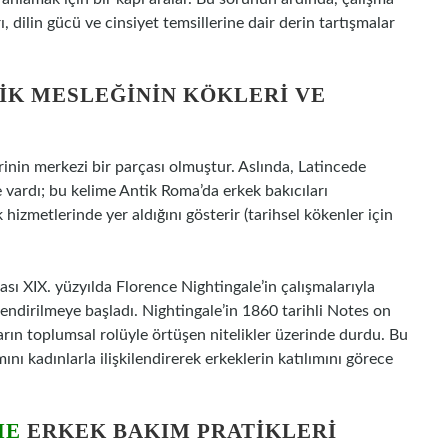
 dilin gücü ve cinsiyet temsillerine dair derin tartışmalar
IK MESLEĞININ KÖKLERI VE
rinin merkezi bir parçası olmuştur. Aslında, Latincede
 vardı; bu kelime Antik Roma’da erkek bakıcıları
 hizmetlerinde yer aldığını gösterir (tarihsel kökenler için
 XIX. yüzyılda Florence Nightingale’in çalışmalarıyla
kilendirilmeye başladı. Nightingale’in 1860 tarihli Notes on
arın toplumsal rolüyle örtüşen nitelikler üzerinde durdu. Bu
nı kadınlarla ilişkilendirerek erkeklerin katılımını görece
ME
ERKEK BAKIM PRATIKLERI