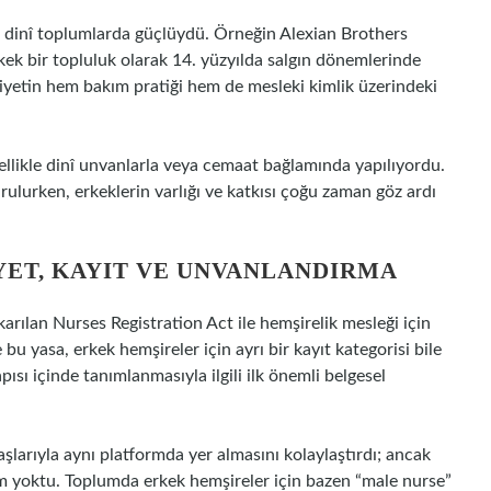
le dinî toplumlarda güçlüydü. Örneğin Alexian Brothers
rkek bir topluluk olarak 14. yüzyılda salgın dönemlerinde
siyetin hem bakım pratiği hem de mesleki kimlik üzerindeki
ellikle dinî unvanlarla veya cemaat bağlamında yapılıyordu.
lurken, erkeklerin varlığı ve katkısı çoğu zaman göz ardı
IYET, KAYIT VE UNVANLANDIRMA
arılan Nurses Registration Act ile hemşirelik mesleği için
e bu yasa, erkek hemşireler için ayrı bir kayıt kategorisi bile
ısı içinde tanımlanmasıyla ilgili ilk önemli belgesel
şlarıyla aynı platformda yer almasını kolaylaştırdı; ancak
rim yoktu. Toplumda erkek hemşireler için bazen “male nurse”