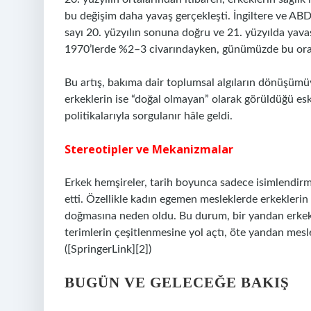
bu değişim daha yavaş gerçekleşti. İngiltere ve ABD 
sayı 20. yüzyılın sonuna doğru ve 21. yüzyılda yava
1970’lerde %2–3 civarındayken, günümüzde bu oran 
Bu artış, bakıma dair toplumsal algıların dönüşümüyle
erkeklerin ise “doğal olmayan” olarak görüldüğü eski
politikalarıyla sorgulanır hâle geldi.
Stereotipler ve Mekanizmalar
Erkek hemşireler, tarih boyunca sadece isimlendir
etti. Özellikle kadın egemen mesleklerde erkeklerin
doğmasına neden oldu. Bu durum, bir yandan erkek h
terimlerin çeşitlenmesine yol açtı, öte yandan mesleğ
([SpringerLink][2])
BUGÜN VE GELECEĞE BAKIŞ