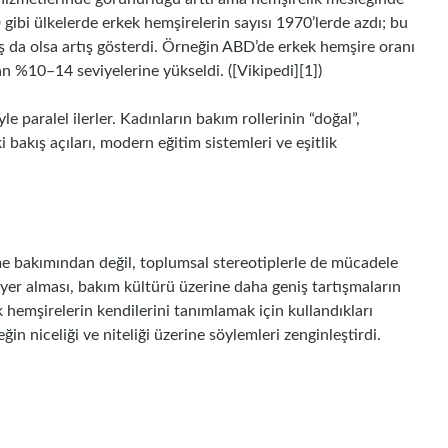
gibi ülkelerde erkek hemşirelerin sayısı 1970’lerde azdı; bu
ş da olsa artış gösterdi. Örneğin ABD’de erkek hemşire oranı
%10–14 seviyelerine yükseldi. ([Vikipedi][1])
 paralel ilerler. Kadınların bakım rollerinin “doğal”,
 bakış açıları, modern eğitim sistemleri ve eşitlik
me bakımından değil, toplumsal stereotiplerle de mücadele
 yer alması, bakım kültürü üzerine daha geniş tartışmaların
emşirelerin kendilerini tanımlamak için kullandıkları
in niceliği ve niteliği üzerine söylemleri zenginleştirdi.