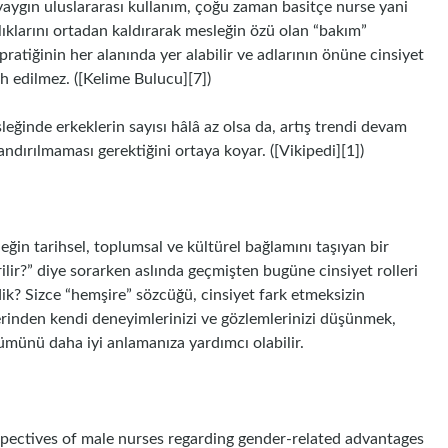
yaygın uluslararası kullanım, çoğu zaman basitçe nurse yani
lılıklarını ortadan kaldırarak mesleğin özü olan “bakım”
pratiğinin her alanında yer alabilir ve adlarının önüne cinsiyet
h edilmez. ([Kelime Bulucu][7])
eğinde erkeklerin sayısı hâlâ az olsa da, artış trendi devam
andırılmaması gerektiğini ortaya koyar. ([Vikipedi][1])
leğin tarihsel, toplumsal ve kültürel bağlamını taşıyan bir
ir?” diye sorarken aslında geçmişten bugüne cinsiyet rolleri
ik? Sizce “hemşire” sözcüğü, cinsiyet fark etmeksizin
rinden kendi deneyimlerinizi ve gözlemlerinizi düşünmek,
münü daha iyi anlamanıza yardımcı olabilir.
perspectives of male nurses regarding gender-related advantages