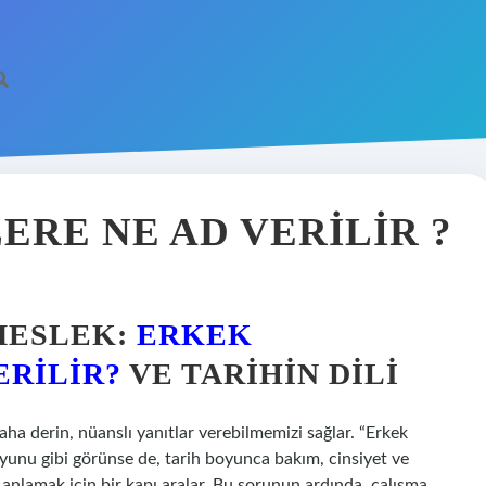
RE NE AD VERILIR ?
 MESLEK:
ERKEK
ERILIR?
VE TARIHIN DILI
ha derin, nüanslı yanıtlar verebilmemizi sağlar. “Erkek
 oyunu gibi görünse de, tarih boyunca bakım, cinsiyet ve
ni anlamak için bir kapı aralar. Bu sorunun ardında, çalışma