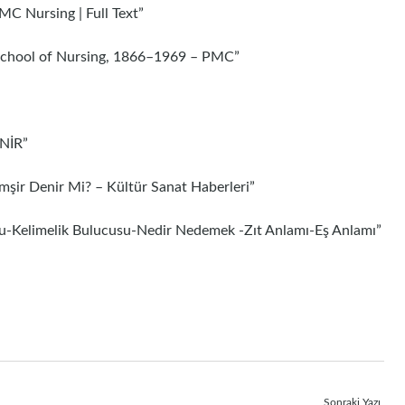
MC Nursing | Full Text”
d School of Nursing, 1866–1969 – PMC”
ENİR”
şir Denir Mi? – Kültür Sanat Haberleri”
lucu-Kelimelik Bulucusu-Nedir Nedemek -Zıt Anlamı-Eş Anlamı”
Sonraki Yazı