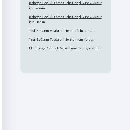
Bebeğin Sağlıklı Olması Için Hangi Sure Okunur
için
admin
Bebeğin Sağlıklı Olması Için Hangi Sure Okunur
için
Harun
Yeşil Soğanın Faydaları Nelerdir
için
admin
Yeşil Soğanın Faydaları Nelerdir
için
Yoldaş
Ekili Bahçe Görmek Ne Anlama Gelir
için
admin