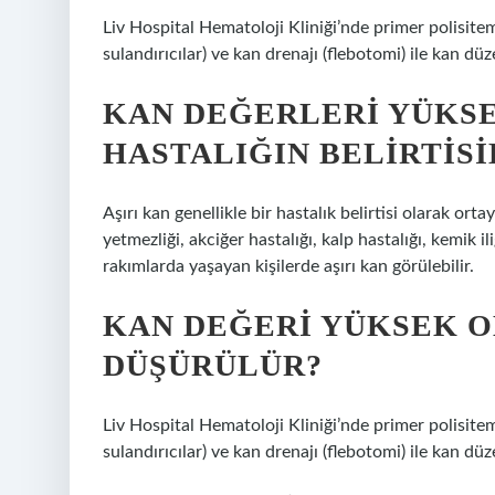
Liv Hospital Hematoloji Kliniği’nde primer polisitemi
sulandırıcılar) ve kan drenajı (flebotomi) ile kan dü
KAN DEĞERLERI YÜKSE
HASTALIĞIN BELIRTISI
Aşırı kan genellikle bir hastalık belirtisi olarak ort
yetmezliği, akciğer hastalığı, kalp hastalığı, kemik il
rakımlarda yaşayan kişilerde aşırı kan görülebilir.
KAN DEĞERI YÜKSEK O
DÜŞÜRÜLÜR?
Liv Hospital Hematoloji Kliniği’nde primer polisitemi
sulandırıcılar) ve kan drenajı (flebotomi) ile kan dü