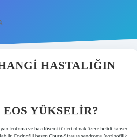
HANGI HASTALIĞIN
 EOS YÜKSELIR?
an lenfoma ve bazı lösemi türleri olmak üzere belirli kanser
labilir. Eozinofili bazen Churg-Strauss sendromu (eozinofilik