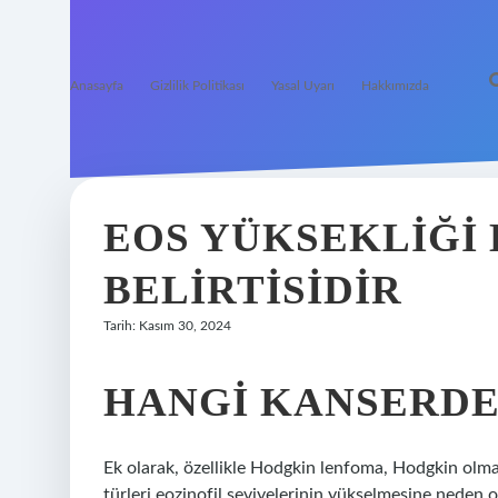
Anasayfa
Gizlilik Politikası
Yasal Uyarı
Hakkımızda
EOS YÜKSEKLIĞI 
BELIRTISIDIR
Tarih: Kasım 30, 2024
HANGI KANSERDE
Ek olarak, özellikle Hodgkin lenfoma, Hodgkin olmay
türleri eozinofil seviyelerinin yükselmesine neden o