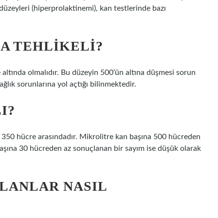
zeyleri (hiperprolaktinemi), kan testlerinde bazı
A TEHLIKELI?
 altında olmalıdır. Bu düzeyin 500’ün altına düşmesi sorun
ğlık sorunlarına yol açtığı bilinmektedir.
I?
la 350 hücre arasındadır. Mikrolitre kan başına 500 hücreden
başına 30 hücreden az sonuçlanan bir sayım ise düşük olarak
LANLAR NASIL