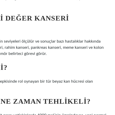
I DEĞER KANSERI
n seviyeleri ölçülür ve sonuçlar bazı hastalıklar hakkında
seri, rahim kanseri, pankreas kanseri, meme kanseri ve kolon
ümör belirteci görevi görür.
I?
tepkisinde rol oynayan bir tür beyaz kan hücresi olan
 NE ZAMAN TEHLIKELI?