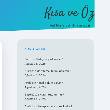
Kısa ve Öz
Hızlı bilgilerle zihnini canlandır!
ilbet
vd casino
vdcasino giriş
https://www.betexper.x
SIDEBAR
SON YAZILAR
En uzun Türkçe soyadı nedir ?
Ağustos 6, 2026
Kur’an’ın dört temel terimi nelerdir ?
Ağustos 6, 2026
Ayak için hangi bölüm bakar ?
Ağustos 5, 2026
Başörtüsüz Kuran tutulur mu ?
Ağustos 4, 2026
Ambulans hemşiresi maaşı ne kadar ?