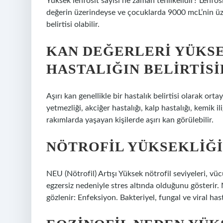
Yüksek lenfosit sayısı ne zaman tehlikelidir? Lenfo
değerin üzerindeyse ve çocuklarda 9000 mcL’nin üzeri
belirtisi olabilir.
KAN DEĞERLERI YÜKSE
HASTALIĞIN BELIRTISI
Aşırı kan genellikle bir hastalık belirtisi olarak ort
yetmezliği, akciğer hastalığı, kalp hastalığı, kemik il
rakımlarda yaşayan kişilerde aşırı kan görülebilir.
NÖTROFIL YÜKSEKLIĞI
NEU (Nötrofil) Artışı Yüksek nötrofil seviyeleri, v
egzersiz nedeniyle stres altında olduğunu gösterir. 
gözlenir: Enfeksiyon. Bakteriyel, fungal ve viral hast