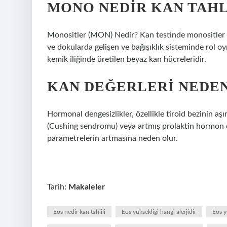
MONO NEDIR KAN TAHL
Monositler (MON) Nedir? Kan testinde monositler 
ve dokularda gelişen ve bağışıklık sisteminde rol oyn
kemik iliğinde üretilen beyaz kan hücreleridir.
KAN DEĞERLERI NEDEN
Hormonal dengesizlikler, özellikle tiroid bezinin aşı
(Cushing sendromu) veya artmış prolaktin hormon dü
parametrelerin artmasına neden olur.
Tarih:
Makaleler
Eos nedir kan tahlili
Eos yüksekliği hangi alerjidir
Eos yü