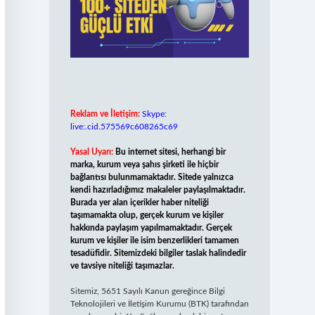
Reklam ve İletişim:
Skype:
live:.cid.575569c608265c69
Yasal Uyarı:
Bu internet sitesi, herhangi bir
marka, kurum veya şahıs şirketi ile hiçbir
bağlantısı bulunmamaktadır. Sitede yalnızca
kendi hazırladığımız makaleler paylaşılmaktadır.
Burada yer alan içerikler haber niteliği
taşımamakta olup, gerçek kurum ve kişiler
hakkında paylaşım yapılmamaktadır. Gerçek
kurum ve kişiler ile isim benzerlikleri tamamen
tesadüfidir. Sitemizdeki bilgiler taslak halindedir
ve tavsiye niteliği taşımazlar.
Sitemiz, 5651 Sayılı Kanun gereğince Bilgi
Teknolojileri ve İletişim Kurumu (BTK) tarafından