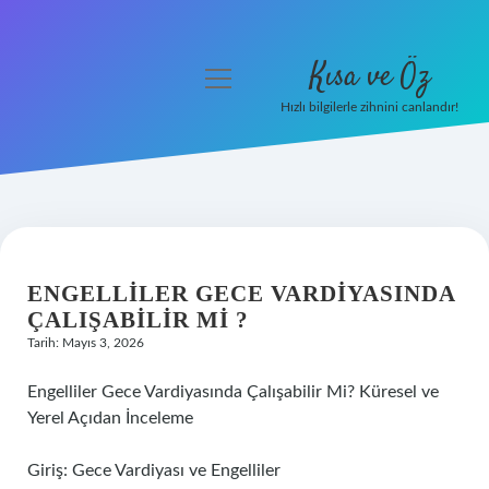
Kısa ve Öz
menüyü
aç
Hızlı bilgilerle zihnini canlandır!
Anasayfa
Gizlilik Politikası
Yasal Uyarı
ENGELLILER GECE VARDIYASINDA
Hakkımızda
ÇALIŞABILIR MI ?
Tarih: Mayıs 3, 2026
Engelliler Gece Vardiyasında Çalışabilir Mi? Küresel ve
Yerel Açıdan İnceleme
Giriş: Gece Vardiyası ve Engelliler