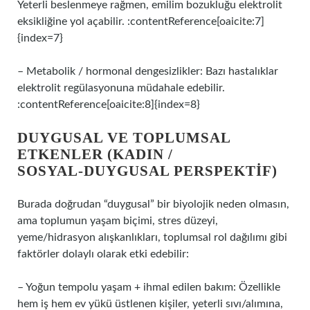
Yeterli beslenmeye rağmen, emilim bozukluğu elektrolit
eksikliğine yol açabilir. :contentReference[oaicite:7]
{index=7}
– Metabolik / hormonal dengesizlikler: Bazı hastalıklar
elektrolit regülasyonuna müdahale edebilir.
:contentReference[oaicite:8]{index=8}
DUYGUSAL VE TOPLUMSAL
ETKENLER (KADIN /
SOSYAL‑DUYGUSAL PERSPEKTIF)
Burada doğrudan “duygusal” bir biyolojik neden olmasın,
ama toplumun yaşam biçimi, stres düzeyi,
yeme/hidrasyon alışkanlıkları, toplumsal rol dağılımı gibi
faktörler dolaylı olarak etki edebilir:
– Yoğun tempolu yaşam + ihmal edilen bakım: Özellikle
hem iş hem ev yükü üstlenen kişiler, yeterli sıvı/alımına,