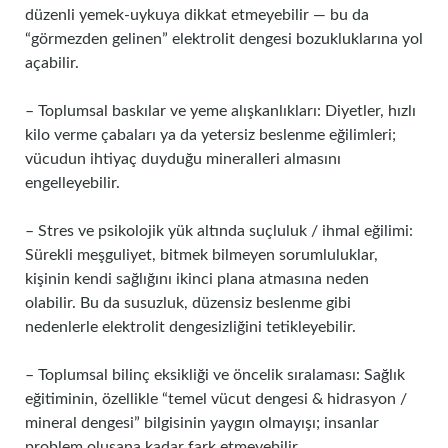
düzenli yemek‑uykuya dikkat etmeyebilir — bu da
“görmezden gelinen” elektrolit dengesi bozukluklarına yol
açabilir.
– Toplumsal baskılar ve yeme alışkanlıkları: Diyetler, hızlı
kilo verme çabaları ya da yetersiz beslenme eğilimleri;
vücudun ihtiyaç duyduğu mineralleri almasını
engelleyebilir.
– Stres ve psikolojik yük altında suçluluk / ihmal eğilimi:
Sürekli meşguliyet, bitmek bilmeyen sorumluluklar,
kişinin kendi sağlığını ikinci plana atmasına neden
olabilir. Bu da susuzluk, düzensiz beslenme gibi
nedenlerle elektrolit dengesizliğini tetikleyebilir.
– Toplumsal bilinç eksikliği ve öncelik sıralaması: Sağlık
eğitiminin, özellikle “temel vücut dengesi & hidrasyon /
mineral dengesi” bilgisinin yaygın olmayışı; insanlar
problem oluşana kadar fark etmeyebilir.