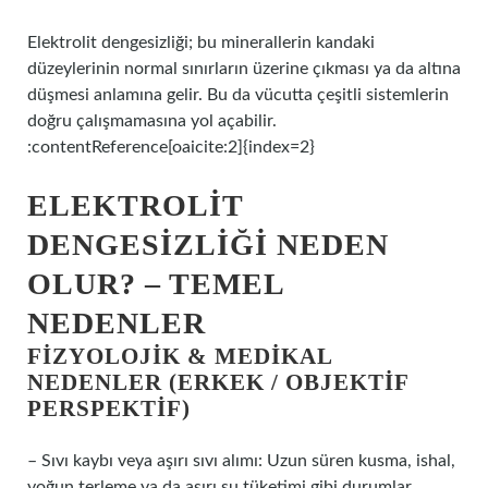
Elektrolit dengesizliği; bu minerallerin kandaki
düzeylerinin normal sınırların üzerine çıkması ya da altına
düşmesi anlamına gelir. Bu da vücutta çeşitli sistemlerin
doğru çalışmamasına yol açabilir.
:contentReference[oaicite:2]{index=2}
ELEKTROLIT
DENGESIZLIĞI NEDEN
OLUR? – TEMEL
NEDENLER
FIZYOLOJIK & MEDIKAL
NEDENLER (ERKEK / OBJEKTIF
PERSPEKTIF)
– Sıvı kaybı veya aşırı sıvı alımı: Uzun süren kusma, ishal,
yoğun terleme ya da aşırı su tüketimi gibi durumlar