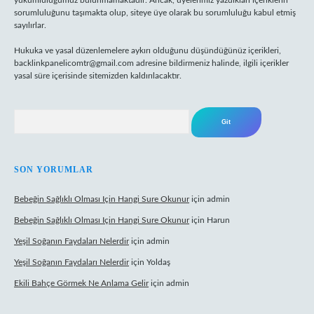
yükümlülüğümüz bulunmamaktadır. Ancak, üyelerimiz yazdıkları içeriklerin
sorumluluğunu taşımakta olup, siteye üye olarak bu sorumluluğu kabul etmiş
sayılırlar.
Hukuka ve yasal düzenlemelere aykırı olduğunu düşündüğünüz içerikleri,
backlinkpanelicomtr@gmail.com
adresine bildirmeniz halinde, ilgili içerikler
yasal süre içerisinde sitemizden kaldırılacaktır.
Arama
SON YORUMLAR
Bebeğin Sağlıklı Olması Için Hangi Sure Okunur
için
admin
Bebeğin Sağlıklı Olması Için Hangi Sure Okunur
için
Harun
Yeşil Soğanın Faydaları Nelerdir
için
admin
Yeşil Soğanın Faydaları Nelerdir
için
Yoldaş
Ekili Bahçe Görmek Ne Anlama Gelir
için
admin