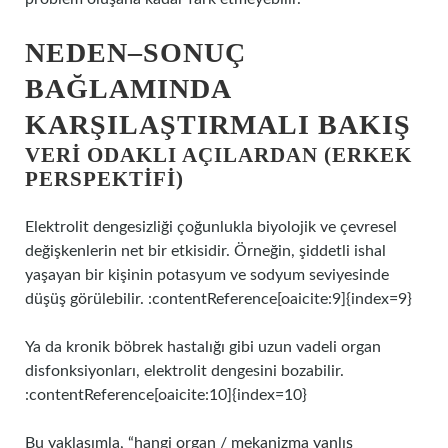
NEDEN–SONUÇ
BAĞLAMINDA
KARŞILAŞTIRMALI BAKIŞ
VERI ODAKLI AÇILARDAN (ERKEK
PERSPEKTIFI)
Elektrolit dengesizliği çoğunlukla biyolojik ve çevresel
değişkenlerin net bir etkisidir. Örneğin, şiddetli ishal
yaşayan bir kişinin potasyum ve sodyum seviyesinde
düşüş görülebilir. :contentReference[oaicite:9]{index=9}
Ya da kronik böbrek hastalığı gibi uzun vadeli organ
disfonksiyonları, elektrolit dengesini bozabilir.
:contentReference[oaicite:10]{index=10}
Bu yaklaşımla, “hangi organ / mekanizma yanlış