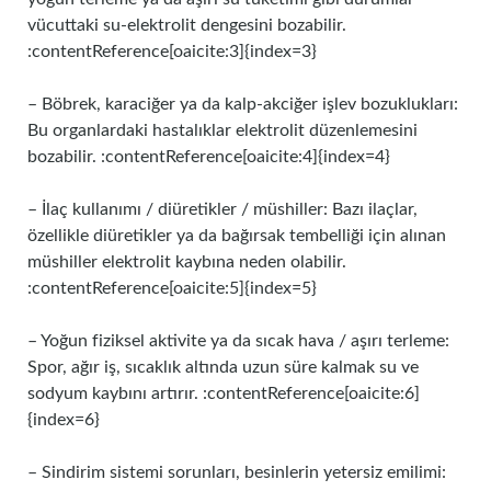
vücuttaki su‑elektrolit dengesini bozabilir.
:contentReference[oaicite:3]{index=3}
– Böbrek, karaciğer ya da kalp‑akciğer işlev bozuklukları:
Bu organlardaki hastalıklar elektrolit düzenlemesini
bozabilir. :contentReference[oaicite:4]{index=4}
– İlaç kullanımı / diüretikler / müshiller: Bazı ilaçlar,
özellikle diüretikler ya da bağırsak tembelliği için alınan
müshiller elektrolit kaybına neden olabilir.
:contentReference[oaicite:5]{index=5}
– Yoğun fiziksel aktivite ya da sıcak hava / aşırı terleme:
Spor, ağır iş, sıcaklık altında uzun süre kalmak su ve
sodyum kaybını artırır. :contentReference[oaicite:6]
{index=6}
– Sindirim sistemi sorunları, besinlerin yetersiz emilimi: