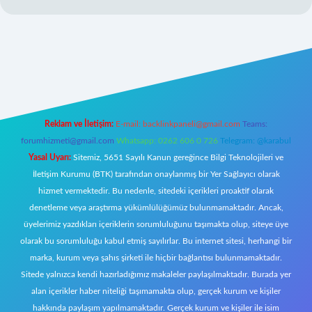
yz/
Reklam ve İletişim:
E-mail:
backlinkpaneli@gmail.com
Teams:
forumhizmeti@gmail.com
Whatsapp: 0262 606 0 726
Telegram: @karabul
Yasal Uyarı:
Sitemiz, 5651 Sayılı Kanun gereğince Bilgi Teknolojileri ve
İletişim Kurumu (BTK) tarafından onaylanmış bir Yer Sağlayıcı olarak
hizmet vermektedir. Bu nedenle, sitedeki içerikleri proaktif olarak
denetleme veya araştırma yükümlülüğümüz bulunmamaktadır. Ancak,
üyelerimiz yazdıkları içeriklerin sorumluluğunu taşımakta olup, siteye üye
olarak bu sorumluluğu kabul etmiş sayılırlar. Bu internet sitesi, herhangi bir
marka, kurum veya şahıs şirketi ile hiçbir bağlantısı bulunmamaktadır.
Sitede yalnızca kendi hazırladığımız makaleler paylaşılmaktadır. Burada yer
alan içerikler haber niteliği taşımamakta olup, gerçek kurum ve kişiler
hakkında paylaşım yapılmamaktadır. Gerçek kurum ve kişiler ile isim