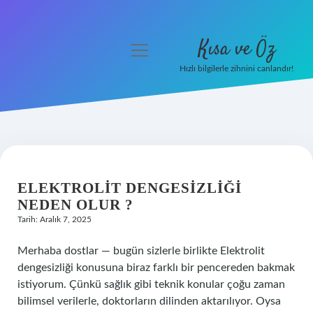
Kısa ve Öz
menüyü
aç
Hızlı bilgilerle zihnini canlandır!
Anasayfa
Gizlilik Politikası
Yasal Uyarı
ELEKTROLIT DENGESIZLIĞI
Hakkımızda
NEDEN OLUR ?
Tarih: Aralık 7, 2025
Merhaba dostlar — bugün sizlerle birlikte Elektrolit
dengesizliği konusuna biraz farklı bir pencereden bakmak
istiyorum. Çünkü sağlık gibi teknik konular çoğu zaman
bilimsel verilerle, doktorların dilinden aktarılıyor. Oysa