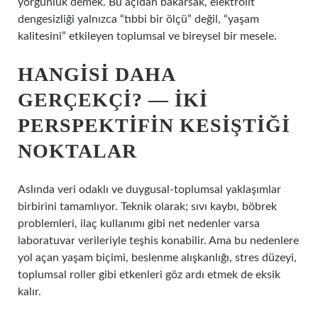
yorgunluk demek. Bu açıdan bakarsak, elektrolit
dengesizliği yalnızca “tıbbi bir ölçü” değil, “yaşam
kalitesini” etkileyen toplumsal ve bireysel bir mesele.
HANGISI DAHA
GERÇEKÇI? — İKI
PERSPEKTIFIN KESIŞTIĞI
NOKTALAR
Aslında veri odaklı ve duygusal‑toplumsal yaklaşımlar
birbirini tamamlıyor. Teknik olarak; sıvı kaybı, böbrek
problemleri, ilaç kullanımı gibi net nedenler varsa
laboratuvar verileriyle teşhis konabilir. Ama bu nedenlere
yol açan yaşam biçimi, beslenme alışkanlığı, stres düzeyi,
toplumsal roller gibi etkenleri göz ardı etmek de eksik
kalır.