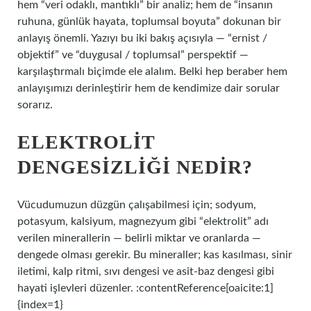
hem “veri odaklı, mantıklı” bir analiz; hem de “insanın
ruhuna, günlük hayata, toplumsal boyuta” dokunan bir
anlayış önemli. Yazıyı bu iki bakış açısıyla — “ernist /
objektif” ve “duygusal / toplumsal” perspektif —
karşılaştırmalı biçimde ele alalım. Belki hep beraber hem
anlayışımızı derinleştirir hem de kendimize dair sorular
sorarız.
ELEKTROLIT
DENGESIZLIĞI NEDIR?
Vücudumuzun düzgün çalışabilmesi için; sodyum,
potasyum, kalsiyum, magnezyum gibi “elektrolit” adı
verilen minerallerin — belirli miktar ve oranlarda —
dengede olması gerekir. Bu mineraller; kas kasılması, sinir
iletimi, kalp ritmi, sıvı dengesi ve asit‑baz dengesi gibi
hayati işlevleri düzenler. :contentReference[oaicite:1]
{index=1}