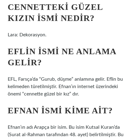
CENNETTEKI GÜZEL
KIZIN ISMI NEDIR?
Lara: Dekorasyon.
EFLIN ISMI NE ANLAMA
GELIR?
EFL, Farsça’da “Gurub, düşme” anlamına gelir. Eflin bu
kelimeden türetilmiştir. Efnan’ın internet üzerindeki
önemi “cennette güzel bir kız” dır.
EFNAN ISMI KIME AIT?
Efnan’ın adı Arapça bir isim. Bu isim Kutsal Kuran’da
(Surat al-Rahman tarafından 48. ayet) belirtilmiştir. Bu