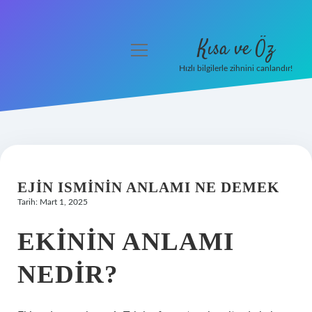
Kısa ve Öz
menüyü
aç
Hızlı bilgilerle zihnini canlandır!
Anasayfa
Gizlilik Politikası
Yasal Uyarı
EJIN ISMININ ANLAMI NE DEMEK
Hakkımızda
Tarih: Mart 1, 2025
EKININ ANLAMI
NEDIR?