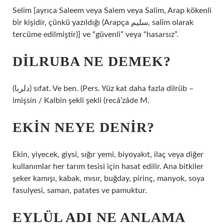
Selim [ayrıca Saleem veya Salem veya Salim, Arap kökenli
bir kişidir, çünkü yazıldığı (Arapça سليم, salīm olarak
tercüme edilmiştir)] ve “güvenli” veya “hasarsız”.
DILRUBA NE DEMEK?
(ﺩﻟﺮﺑﺎ) sıfat. Ve ben. (Pers. Yüz kat daha fazla dilrüb –
imişsin / Kalbin şekli şekli (recâ’zâde M.
EKIN NEYE DENIR?
Ekin, yiyecek, giysi, sığır yemi, biyoyakıt, ilaç veya diğer
kullanımlar her tarım tesisi için hasat edilir. Ana bitkiler
şeker kamışı, kabak, mısır, buğday, pirinç, manyok, soya
fasulyesi, saman, patates ve pamuktur.
EYLÜL ADI NE ANLAMA