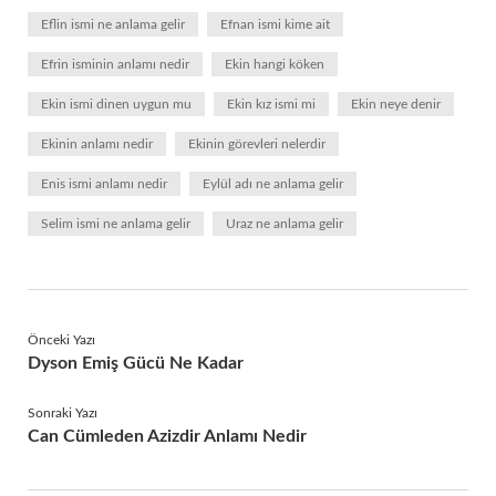
Eflin ismi ne anlama gelir
Efnan ismi kime ait
Efrin isminin anlamı nedir
Ekin hangi köken
Ekin ismi dinen uygun mu
Ekin kız ismi mi
Ekin neye denir
Ekinin anlamı nedir
Ekinin görevleri nelerdir
Enis ismi anlamı nedir
Eylül adı ne anlama gelir
Selim ismi ne anlama gelir
Uraz ne anlama gelir
Önceki Yazı
Dyson Emiş Gücü Ne Kadar
Sonraki Yazı
Can Cümleden Azizdir Anlamı Nedir