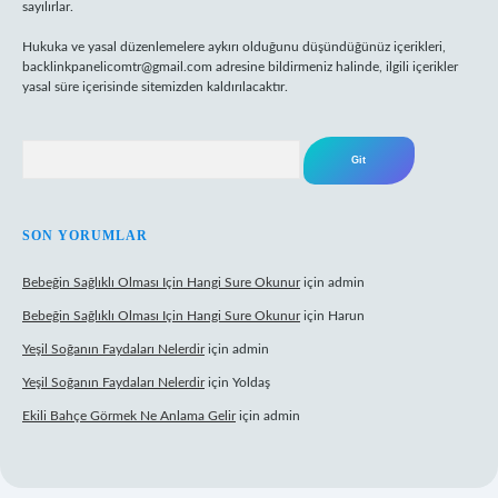
sayılırlar.
Hukuka ve yasal düzenlemelere aykırı olduğunu düşündüğünüz içerikleri,
backlinkpanelicomtr@gmail.com
adresine bildirmeniz halinde, ilgili içerikler
yasal süre içerisinde sitemizden kaldırılacaktır.
Arama
SON YORUMLAR
Bebeğin Sağlıklı Olması Için Hangi Sure Okunur
için
admin
Bebeğin Sağlıklı Olması Için Hangi Sure Okunur
için
Harun
Yeşil Soğanın Faydaları Nelerdir
için
admin
Yeşil Soğanın Faydaları Nelerdir
için
Yoldaş
Ekili Bahçe Görmek Ne Anlama Gelir
için
admin