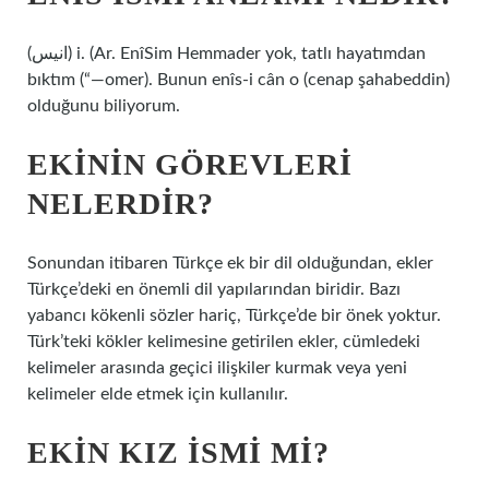
(ﺍﻧﻴﺲ) i. (Ar. EnîSim Hemmader yok, tatlı hayatımdan
bıktım (“—omer). Bunun enîs-i cân o (cenap şahabeddin)
olduğunu biliyorum.
EKININ GÖREVLERI
NELERDIR?
Sonundan itibaren Türkçe ek bir dil olduğundan, ekler
Türkçe’deki en önemli dil yapılarından biridir. Bazı
yabancı kökenli sözler hariç, Türkçe’de bir önek yoktur.
Türk’teki kökler kelimesine getirilen ekler, cümledeki
kelimeler arasında geçici ilişkiler kurmak veya yeni
kelimeler elde etmek için kullanılır.
EKIN KIZ ISMI MI?