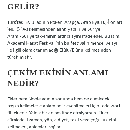
GELIR?
Türk’teki Eylül adının kökeni Arapça. Arap Eylül (أي onlar)
ˀelūl (אלול) kelimesinden alıntı yapılır ve Suriye
Arami/Suriye takviminin altıncı ayını ifade eder. Bu isim,
Akademi Hasat Festivali’nin bu festivalin menşei ve ayı
ile ilgili olarak tanımladığı Elūlu/Elūnu kelimesinden
türetilmiştir.
ÇEKIM EKININ ANLAMI
NEDIR?
Ekler hem Noble adının sonunda hem de cümledeki
başka kelimelerle anlam belirleyebilmeleri için -edelwort
fiil eklenir. Yalnız bir anlam ifade etmiyorsun. Ekler,
cümledeki zaman, yön, aidiyet, tekil veya çoğulluk gibi
kelimeleri, anlamları sağlar.