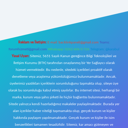
r.xyz/
Reklam ve İletişim:
E-mail:
backlinkpaneli@gmail.com
Teams:
forumhizmeti@gmail.com
Whatsapp: 0262 606 0 726
Telegram: @karabul
Yasal Uyarı:
Sitemiz, 5651 Sayılı Kanun gereğince Bilgi Teknolojileri ve
İletişim Kurumu (BTK) tarafından onaylanmış bir Yer Sağlayıcı olarak
hizmet vermektedir. Bu nedenle, sitedeki içerikleri proaktif olarak
denetleme veya araştırma yükümlülüğümüz bulunmamaktadır. Ancak,
üyelerimiz yazdıkları içeriklerin sorumluluğunu taşımakta olup, siteye üye
olarak bu sorumluluğu kabul etmiş sayılırlar. Bu internet sitesi, herhangi bir
marka, kurum veya şahıs şirketi ile hiçbir bağlantısı bulunmamaktadır.
Sitede yalnızca kendi hazırladığımız makaleler paylaşılmaktadır. Burada yer
alan içerikler haber niteliği taşımamakta olup, gerçek kurum ve kişiler
hakkında paylaşım yapılmamaktadır. Gerçek kurum ve kişiler ile isim
benzerlikleri tamamen tesadüfidir. Sitemiz, kar amacı gütmeyen ve