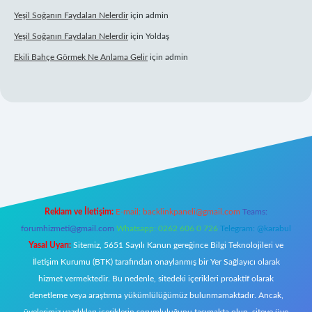
Yeşil Soğanın Faydaları Nelerdir
için
admin
Yeşil Soğanın Faydaları Nelerdir
için
Yoldaş
Ekili Bahçe Görmek Ne Anlama Gelir
için
admin
r.xyz/
Reklam ve İletişim:
E-mail:
backlinkpaneli@gmail.com
Teams:
forumhizmeti@gmail.com
Whatsapp: 0262 606 0 726
Telegram: @karabul
Yasal Uyarı:
Sitemiz, 5651 Sayılı Kanun gereğince Bilgi Teknolojileri ve
İletişim Kurumu (BTK) tarafından onaylanmış bir Yer Sağlayıcı olarak
hizmet vermektedir. Bu nedenle, sitedeki içerikleri proaktif olarak
denetleme veya araştırma yükümlülüğümüz bulunmamaktadır. Ancak,