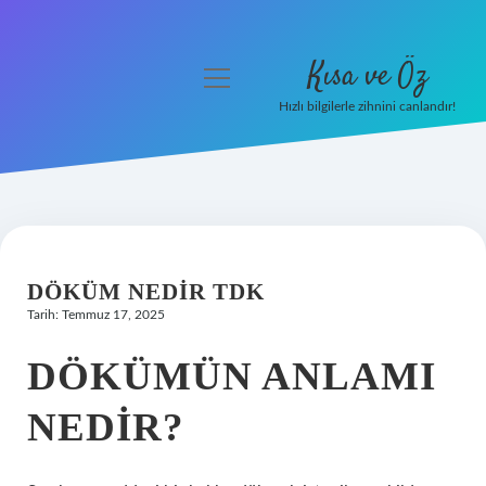
Kısa ve Öz
menüyü
aç
Hızlı bilgilerle zihnini canlandır!
Anasayfa
Gizlilik Politikası
Yasal Uyarı
DÖKÜM NEDIR TDK
Hakkımızda
Tarih: Temmuz 17, 2025
DÖKÜMÜN ANLAMI
NEDIR?