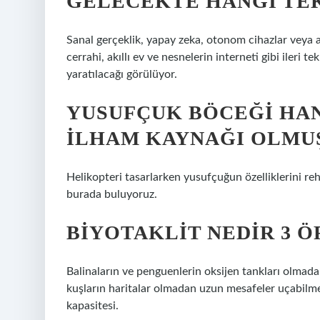
GELECEKTE HANGI TE
Sanal gerçeklik, yapay zeka, otonom cihazlar veya ak
cerrahi, akıllı ev ve nesnelerin interneti gibi ileri 
yaratılacağı görülüyor.
YUSUFÇUK BÖCEĞI HA
ILHAM KAYNAĞI OLMU
Helikopteri tasarlarken yusufçuğun özelliklerini reh
burada buluyoruz.
BIYOTAKLIT NEDIR 3 Ö
Balinaların ve penguenlerin oksijen tankları olmada
kuşların haritalar olmadan uzun mesafeler uçabilme
kapasitesi.