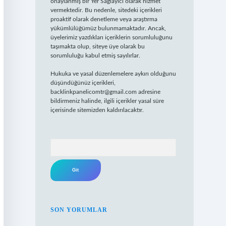
onaylanmış bir Yer Sağlayıcı olarak hizmet
vermektedir. Bu nedenle, sitedeki içerikleri
proaktif olarak denetleme veya araştırma
yükümlülüğümüz bulunmamaktadır. Ancak,
üyelerimiz yazdıkları içeriklerin sorumluluğunu
taşımakta olup, siteye üye olarak bu
sorumluluğu kabul etmiş sayılırlar.
Hukuka ve yasal düzenlemelere aykırı olduğunu
düşündüğünüz içerikleri,
backlinkpanelicomtr@gmail.com
adresine
bildirmeniz halinde, ilgili içerikler yasal süre
içerisinde sitemizden kaldırılacaktır.
Arama
SON YORUMLAR