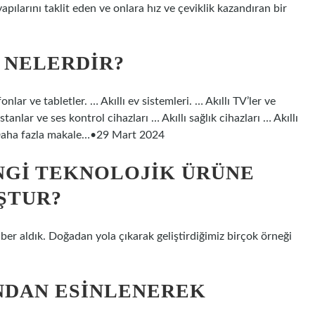
pılarını taklit eden ve onlara hız ve çeviklik kazandıran bir
 NELERDIR?
fonlar ve tabletler. … Akıllı ev sistemleri. … Akıllı TV’ler ve
stanlar ve ses kontrol cihazları … Akıllı sağlık cihazları … Akıllı
i.Daha fazla makale…•29 Mart 2024
NGI TEKNOLOJIK ÜRÜNE
ŞTUR?
ber aldık. Doğadan yola çıkarak geliştirdiğimiz birçok örneği
NDAN ESINLENEREK