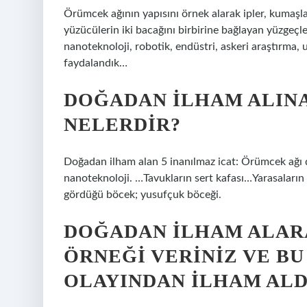
Örümcek ağının yapısını örnek alarak ipler, kumaşl
yüzücülerin iki bacağını birbirine bağlayan yüzgeçle
nanoteknoloji, robotik, endüstri, askeri araştırma
faydalandık…
DOĞADAN ILHAM ALINA
NELERDIR?
Doğadan ilham alan 5 inanılmaz icat: Örümcek ağı 
nanoteknoloji. …Tavukların sert kafası…Yarasaların 
gördüğü böcek; yusufçuk böceği.
DOĞADAN ILHAM ALAR
ÖRNEĞI VERINIZ VE B
OLAYINDAN ILHAM ALDI