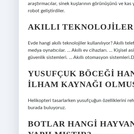
araştırmacılar, sinek kuşlarının görünüşünü ve kas ya
robot geliştirdiler.
AKILLI TEKNOLOJILER
Evde hangi akıllı teknolojiler kullanılıyor? Akıllı tele
medya oynatıcılar. … Akıllı ev cihazları. … Kişisel asi
güvenlik sistemleri. … Akıllı otomasyon sistemler
YUSUFÇUK BÖCEĞI HA
ILHAM KAYNAĞI OLMU
Helikopteri tasarlarken yusufçuğun özelliklerini reh
burada buluyoruz.
BOTLAR HANGI HAYVA