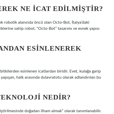
REK NE ICAT EDILMIŞTIR?
k robotik alanında öncü olan Octo-Bot, İtalya’daki
liklerine sahip robot, “Octo-Bot” tasarımı ve esnek yapısı
VANDAN ESINLENEREK
bitkilerden esinlenen icatlardan biridir. Evet, kulağa garip
e yapışan, halk arasında dulavratotu olarak adlandırılan bu
EKNOLOJI NEDIR?
eliştirilmesinde doğadan ilham almak” olarak tanımlanabilir.