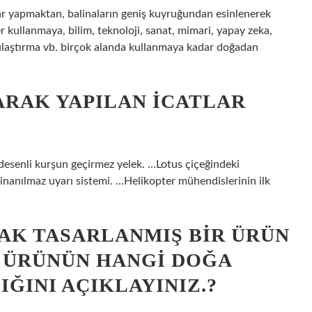
ar yapmaktan, balinaların geniş kuyruğundan esinlenerek
r kullanmaya, bilim, teknoloji, sanat, mimari, yapay zeka,
, ulaştırma vb. birçok alanda kullanmaya kadar doğadan
RAK YAPILAN ICATLAR
desenli kurşun geçirmez yelek. …Lotus çiçeğindeki
inanılmaz uyarı sistemi. …Helikopter mühendislerinin ilk
AK TASARLANMIŞ BIR ÜRÜN
U ÜRÜNÜN HANGI DOĞA
ĞINI AÇIKLAYINIZ.?