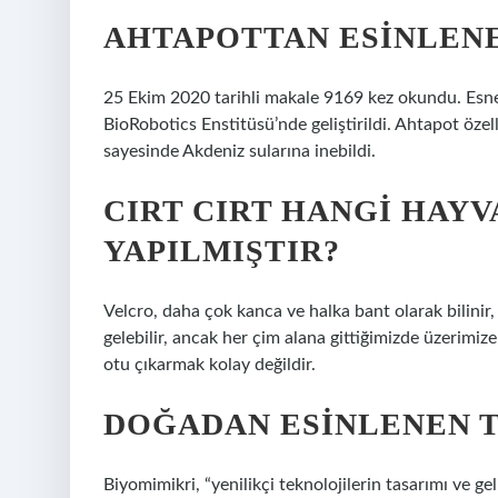
AHTAPOTTAN ESINLENE
25 Ekim 2020 tarihli makale 9169 kez okundu. Esne
BioRobotics Enstitüsü’nde geliştirildi. Ahtapot özel
sayesinde Akdeniz sularına inebildi.
CIRT CIRT HANGI HAY
YAPILMIŞTIR?
Velcro, daha çok kanca ve halka bant olarak bilinir, 
gelebilir, ancak her çim alana gittiğimizde üzerimiz
otu çıkarmak kolay değildir.
DOĞADAN ESINLENEN T
Biyomimikri, “yenilikçi teknolojilerin tasarımı ve g