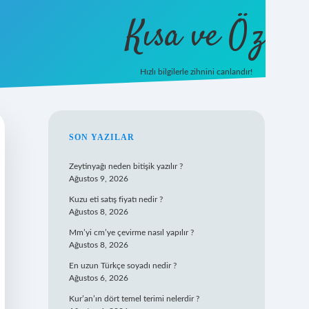
Kısa ve Öz
Hızlı bilgilerle zihnini canlandır!
ilbet
vd casino
vdcasino giriş
https://www.betexper.xyz
SIDEBAR
SON YAZILAR
Zeytinyağı neden bitişik yazılır ?
Ağustos 9, 2026
Kuzu eti satış fiyatı nedir ?
Ağustos 8, 2026
Mm’yi cm’ye çevirme nasıl yapılır ?
Ağustos 8, 2026
En uzun Türkçe soyadı nedir ?
Ağustos 6, 2026
Kur’an’ın dört temel terimi nelerdir ?