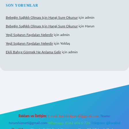
SON YORUMLAR
Bebeğin Sağlıklı Olması Için Hangi Sure Okunur
için
admin
Bebeğin Sağlıklı Olması Için Hangi Sure Okunur
için
Harun
Yeşil Soğanın Faydaları Nelerdir
için
admin
Yeşil Soğanın Faydaları Nelerdir
için
Yoldaş
Ekili Bahçe Görmek Ne Anlama Gelir
için
admin
xper.xyz/
Reklam ve İletişim:
E-mail:
backlinkpaneli@gmail.com
Teams:
forumhizmeti@gmail.com
Whatsapp: 0262 606 0 726
Telegram: @karabul