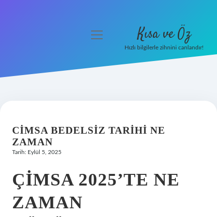
Kısa ve Öz
menüyü
aç
Hızlı bilgilerle zihnini canlandır!
Anasayfa
Gizlilik Politikası
Yasal Uyarı
CIMSA BEDELSIZ TARIHI NE
Hakkımızda
ZAMAN
Tarih: Eylül 5, 2025
ÇIMSA 2025’TE NE
ZAMAN