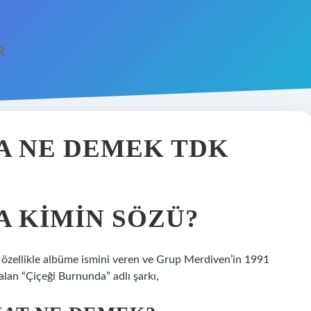
A NE DEMEK TDK
A KIMIN SÖZÜ?
up özellikle albüme ismini veren ve Grup Merdiven’in 1991
lan “Çiçeği Burnunda” adlı şarkı,