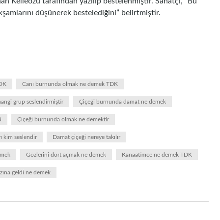
n Kelleözü tarafından yazılıp bestelenmiştir. Sanatçı, “Bu
amlarını düşünerek bestelediğini” belirtmiştir.
TDK
Canı burnunda olmak ne demek TDK
hangi grup seslendirmiştir
Çiçeği burnunda damat ne demek
ü
Çiçeği burnunda olmak ne demektir
ı kim seslendir
Damat çiçeği nereye takılır
emek
Gözlerini dört açmak ne demek
Kanaatimce ne demek TDK
ğzına geldi ne demek