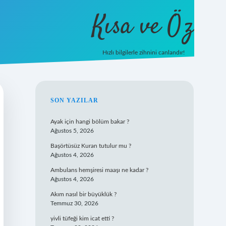
Kısa ve Öz
Hızlı bilgilerle zihnini canlandır!
ilbet
vd casino
vdcasino giriş
https://www.betexper.xyz/
SIDEBAR
SON YAZILAR
Ayak için hangi bölüm bakar ?
Ağustos 5, 2026
Başörtüsüz Kuran tutulur mu ?
Ağustos 4, 2026
Ambulans hemşiresi maaşı ne kadar ?
Ağustos 4, 2026
Akım nasıl bir büyüklük ?
Temmuz 30, 2026
yivli tüfeği kim icat etti ?