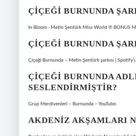
ÇIÇEĞI BURNUNDA ŞAR
In Bloom · Metin Şentürk Miss World ℗ BONUS
ÇIÇEĞI BURNUNDA ŞAR
Çiçeği Burnunda – Metin Şentürk şarkısı | Spotify’ı
ÇIÇEĞI BURNUNDA ADL
SESLENDIRMIŞTIR?
Grup Merdivenleri – Burnunda – YouTube.
AKDENIZ AKŞAMLARI N