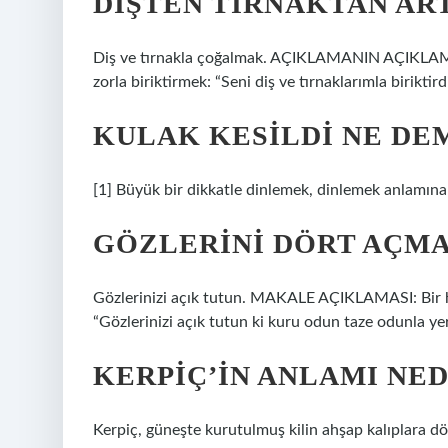
DIŞTEN TIRNAKTAN AR
Diş ve tırnakla çoğalmak. AÇIKLAMANIN AÇIKLAMAS
zorla biriktirmek: “Seni diş ve tırnaklarımla birikti
KULAK KESILDI NE DE
[1] Büyük bir dikkatle dinlemek, dinlemek anlamına 
GÖZLERINI DÖRT AÇM
Gözlerinizi açık tutun. MAKALE AÇIKLAMASI: Bir 
“Gözlerinizi açık tutun ki kuru odun taze odunla yer
KERPIÇ’IN ANLAMI NED
Kerpiç, güneşte kurutulmuş kilin ahşap kalıplara d