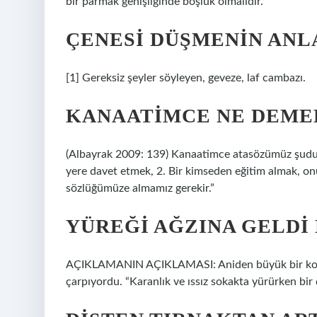
bir parmak genişliğinde boşluk olmalıdır.
ÇENESI DÜŞMENIN ANL
[1] Gereksiz şeyler söyleyen, geveze, laf cambazı.
KANAATIMCE NE DEME
(Albayrak 2009: 139) Kanaatimce atasözümüz şudur;
yere davet etmek, 2. Bir kimseden eğitim almak, o
sözlüğümüze almamız gerekir.”
YÜREĞI AĞZINA GELDI
AÇIKLAMANIN AÇIKLAMASI: Aniden büyük bir korku h
çarpıyordu. “Karanlık ve ıssız sokakta yürürken bir 