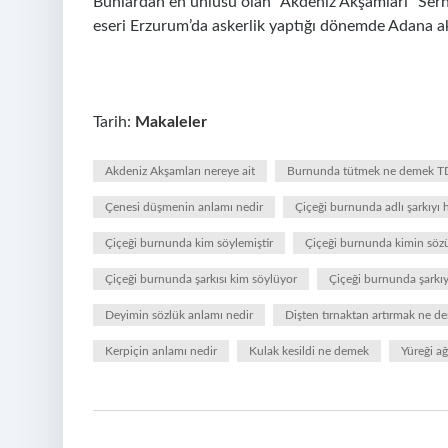
Bunlardan en ünlüsü olan “Akdeniz Akşamları” Serha
eseri Erzurum’da askerlik yaptığı dönemde Adana akş
Tarih:
Makaleler
Akdeniz Akşamları nereye ait
Burnunda tütmek ne demek 
Çenesi düşmenin anlamı nedir
Çiçeği burnunda adlı şarkıyı 
Çiçeği burnunda kim söylemiştir
Çiçeği burnunda kimin söz
Çiçeği burnunda şarkısı kim söylüyor
Çiçeği burnunda şarkıy
Deyimin sözlük anlamı nedir
Dişten tırnaktan artırmak ne d
Kerpiçin anlamı nedir
Kulak kesildi ne demek
Yüreği a