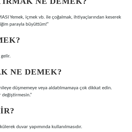
TIRMAK NE DEMEK?
I Yemek, içmek vb. ile çoğalmak, ihtiyaçlarından keserek
rdiğim parayla büyüttüm!”
MEK?
gelir.
AK NE DEMEK?
hileye düşmemeye veya aldatılmamaya çok dikkat edin.
 değiştirmesin.”
IR?
ökülerek duvar yapımında kullanılmasıdır.