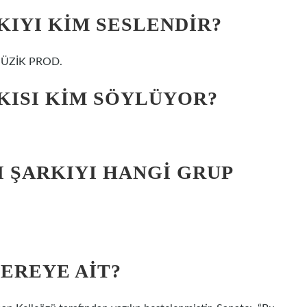
KIYI KIM SESLENDIR?
 MÜZİK PROD.
KISI KIM SÖYLÜYOR?
.
I ŞARKIYI HANGI GRUP
EREYE AIT?