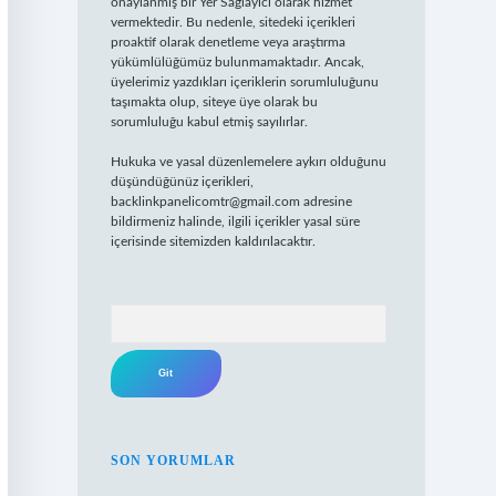
onaylanmış bir Yer Sağlayıcı olarak hizmet
vermektedir. Bu nedenle, sitedeki içerikleri
proaktif olarak denetleme veya araştırma
yükümlülüğümüz bulunmamaktadır. Ancak,
üyelerimiz yazdıkları içeriklerin sorumluluğunu
taşımakta olup, siteye üye olarak bu
sorumluluğu kabul etmiş sayılırlar.
Hukuka ve yasal düzenlemelere aykırı olduğunu
düşündüğünüz içerikleri,
backlinkpanelicomtr@gmail.com
adresine
bildirmeniz halinde, ilgili içerikler yasal süre
içerisinde sitemizden kaldırılacaktır.
Arama
SON YORUMLAR