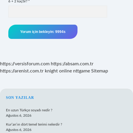
6 + 2 kaçtır?
*
https://versisforum.com
https://absam.com.tr
https://arenist.com.tr
knight online
nttgame
Sitemap
SIDEBAR
SON YAZILAR
En uzun Türkçe soyadı nedir ?
Ağustos 6, 2026
Kur’an’ın dört temel terimi nelerdir ?
Ağustos 6, 2026