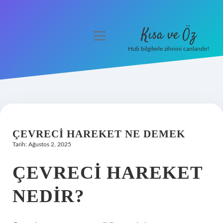
Kısa ve Öz
menüyü
aç
Hızlı bilgilerle zihnini canlandır!
Anasayfa
Gizlilik Politikası
Yasal Uyarı
ÇEVRECI HAREKET NE DEMEK
Hakkımızda
Tarih: Ağustos 2, 2025
ÇEVRECI HAREKET
NEDIR?