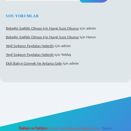
SON YORUMLAR
Bebeğin Sağlıklı Olması Için Hangi Sure Okunur
için
admin
Bebeğin Sağlıklı Olması Için Hangi Sure Okunur
için
Harun
Yeşil Soğanın Faydaları Nelerdir
için
admin
Yeşil Soğanın Faydaları Nelerdir
için
Yoldaş
Ekili Bahçe Görmek Ne Anlama Gelir
için
admin
xyz/
Reklam ve İletişim:
E-mail:
backlinkpaneli@gmail.com
Teams: