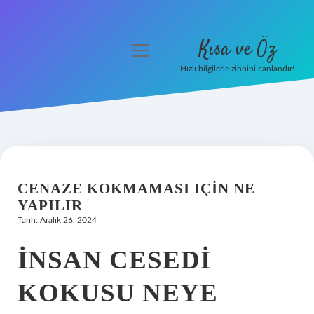
Kısa ve Öz
menüyü
aç
Hızlı bilgilerle zihnini canlandır!
Anasayfa
Gizlilik Politikası
Yasal Uyarı
CENAZE KOKMAMASI IÇIN NE
Hakkımızda
YAPILIR
Tarih: Aralık 26, 2024
İNSAN CESEDI
KOKUSU NEYE