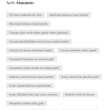
Tarih:
Makaleler
52 Gece Kabirde Ne Olur
Adet kanı kokusu neye benzer
Amonyak kokusu neye benzer
Cenaze çıkan evde neler yapılır neler yapılmaz
Cenaze gömüldükten sonra hoca neden bekler
Cenaze ne zaman kokmaya başlar
Cenaze yıkarken neler yapılır
Cenazenin kokması ne anlama gelir
Cenazenin siyah olması ne anlama gelir
Dışkının çok kokması neye işarettir
İnsan cesedi kaç günde çürür
İnsan cesedi kokusu neye benzer
İnsan öldükten kaç saat sonra morarır
Kefenin içine ne konur
Mezardan neden koku gelir