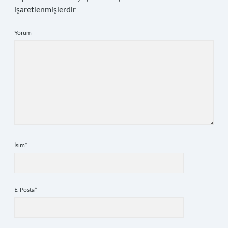
işaretlenmişlerdir
Yorum
İsim*
E-Posta*