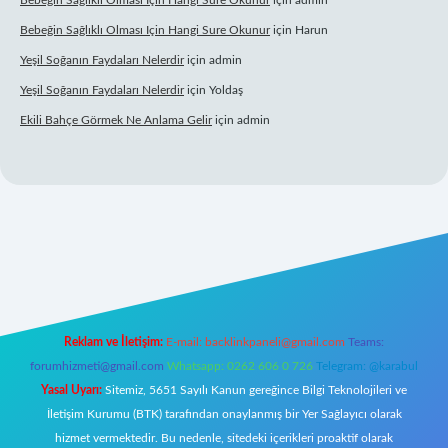
Bebeğin Sağlıklı Olması Için Hangi Sure Okunur
için
admin
Bebeğin Sağlıklı Olması Için Hangi Sure Okunur
için
Harun
Yeşil Soğanın Faydaları Nelerdir
için
admin
Yeşil Soğanın Faydaları Nelerdir
için
Yoldaş
Ekili Bahçe Görmek Ne Anlama Gelir
için
admin
yz/
Reklam ve İletişim:
E-mail:
backlinkpaneli@gmail.com
Teams:
forumhizmeti@gmail.com
Whatsapp: 0262 606 0 726
Telegram: @karabul
Yasal Uyarı:
Sitemiz, 5651 Sayılı Kanun gereğince Bilgi Teknolojileri ve
İletişim Kurumu (BTK) tarafından onaylanmış bir Yer Sağlayıcı olarak
hizmet vermektedir. Bu nedenle, sitedeki içerikleri proaktif olarak