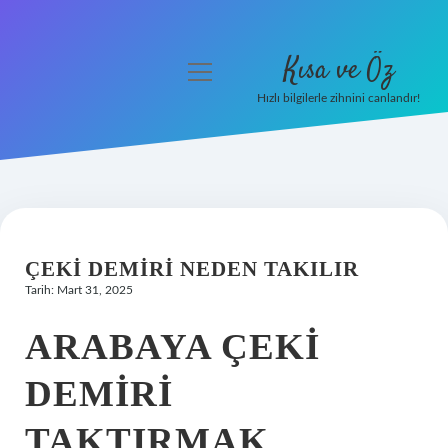
Kısa ve Öz
menüyü
aç
Hızlı bilgilerle zihnini canlandır!
Anasayfa
Gizlilik Politikası
Yasal Uyarı
ÇEKI DEMIRI NEDEN TAKILIR
Hakkımızda
Tarih: Mart 31, 2025
ARABAYA ÇEKI
DEMIRI
TAKTIRMAK