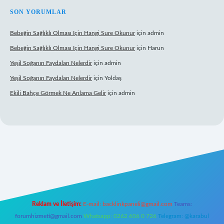
SON YORUMLAR
Bebeğin Sağlıklı Olması Için Hangi Sure Okunur
için
admin
Bebeğin Sağlıklı Olması Için Hangi Sure Okunur
için
Harun
Yeşil Soğanın Faydaları Nelerdir
için
admin
Yeşil Soğanın Faydaları Nelerdir
için
Yoldaş
Ekili Bahçe Görmek Ne Anlama Gelir
için
admin
yz/
Reklam ve İletişim:
E-mail:
backlinkpaneli@gmail.com
Teams:
forumhizmeti@gmail.com
Whatsapp: 0262 606 0 726
Telegram: @karabul