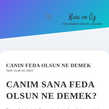
Kısa ve Öz
menüyü
aç
Hızlı bilgilerle zihnini canlandır!
Anasayfa
Gizlilik Politikası
Yasal Uyarı
CANIN FEDA OLSUN NE DEMEK
Hakkımızda
Tarih: Ocak 26, 2025
CANIM SANA FEDA
OLSUN NE DEMEK?