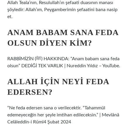
Allah Teala’nın, Resulullah’ın şefaati duasının manası
şöyledir: Allah’ım, Peygamberimin şefaatini bana nasip
et.
ANAM BABAM SANA FEDA
OLSUN DIYEN KIM?
RABBİMİZİN (ﷺ) HAKKINDA: “Anam babam sana feda
olsun” DEDİĞİ TEK VARLIK | Nureddin Yıldız – YouTube.
ALLAH IÇIN NEYI FEDA
EDERSEN?
“Ne feda edersen sana o verilecektir. “Tahammül
edemeyeceğin her şeyle imtihan edileceksin.” | Mevlânâ
Celâleddîn-i Rûmî4 Şubat 2024