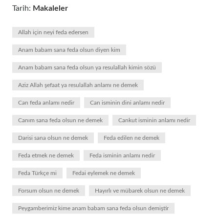
Tarih:
Makaleler
Allah için neyi feda edersen
Anam babam sana feda olsun diyen kim
Anam babam sana feda olsun ya resulallah kimin sözü
Aziz Allah şefaat ya resulallah anlamı ne demek
Can feda anlamı nedir
Can isminin dini anlamı nedir
Canım sana feda olsun ne demek
Cankut isminin anlamı nedir
Darisi sana olsun ne demek
Feda edilen ne demek
Feda etmek ne demek
Feda isminin anlamı nedir
Feda Türkçe mi
Fedai eylemek ne demek
Forsum olsun ne demek
Hayırlı ve mübarek olsun ne demek
Peygamberimiz kime anam babam sana feda olsun demiştir