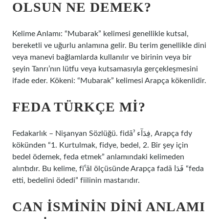
OLSUN NE DEMEK?
Kelime Anlamı: “Mubarak” kelimesi genellikle kutsal,
bereketli ve uğurlu anlamına gelir. Bu terim genellikle dini
veya manevi bağlamlarda kullanılır ve birinin veya bir
şeyin Tanrı’nın lütfu veya kutsamasıyla gerçekleşmesini
ifade eder. Kökeni: “Mubarak” kelimesi Arapça kökenlidir.
FEDA TÜRKÇE MI?
Fedakarlık – Nişanyan Sözlüğü. fidāˀ فِدَآء, Arapça fdy
kökünden “1. Kurtulmak, fidye, bedel, 2. Bir şey için
bedel ödemek, feda etmek” anlamındaki kelimeden
alıntıdır. Bu kelime, fiˁāl ölçüsünde Arapça fadā فَدَا “feda
etti, bedelini ödedi” fiilinin mastarıdır.
CAN ISMININ DINI ANLAMI