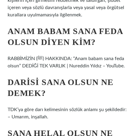
kişilerin içeri girmesini reddetmek ve saldırgan, şiddet
içeren veya sözlü davranışlarla veya yasal veya örgütsel
kurallara uyulmamasıyla ilgilenmek.
ANAM BABAM SANA FEDA
OLSUN DIYEN KIM?
RABBİMİZİN (ﷺ) HAKKINDA: “Anam babam sana feda
olsun” DEDİĞİ TEK VARLIK | Nureddin Yıldız – YouTube.
DARISI SANA OLSUN NE
DEMEK?
TDK’ya göre darı kelimesinin sözlük anlamı şu şekildedir:
– Umarım, inşallah.
SANA HELAL OLSUN NE