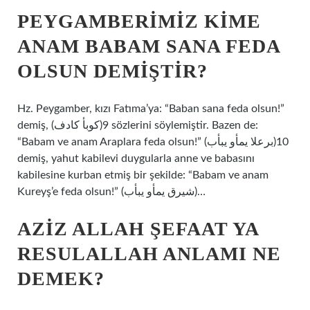
PEYGAMBERIMIZ KIME
ANAM BABAM SANA FEDA
OLSUN DEMIŞTIR?
Hz. Peygamber, kızı Fatıma’ya: “Baban sana feda olsun!”
demiş, (كوبأ كادف)9 sözlerini söylemiştir. Bazen de:
“Babam ve anam Araplara feda olsun!” (برعلا يمأو يبأب)10
demiş, yahut kabilevi duygularla anne ve babasını
kabilesine kurban etmiş bir şekilde: “Babam ve anam
Kureyş’e feda olsun!” (شيرق يمأو يبأب)…
AZIZ ALLAH ŞEFAAT YA
RESULALLAH ANLAMI NE
DEMEK?