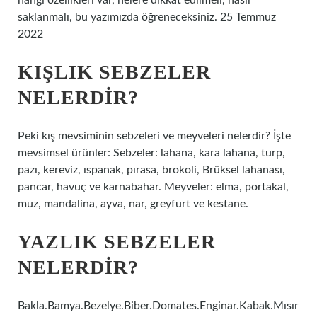
hangi özellikleri var, nelere dikkat edilmeli, nasıl
saklanmalı, bu yazımızda öğreneceksiniz. 25 Temmuz
2022
KIŞLIK SEBZELER
NELERDIR?
Peki kış mevsiminin sebzeleri ve meyveleri nelerdir? İşte
mevsimsel ürünler: Sebzeler: lahana, kara lahana, turp,
pazı, kereviz, ıspanak, pırasa, brokoli, Brüksel lahanası,
pancar, havuç ve karnabahar. Meyveler: elma, portakal,
muz, mandalina, ayva, nar, greyfurt ve kestane.
YAZLIK SEBZELER
NELERDIR?
Bakla.Bamya.Bezelye.Biber.Domates.Enginar.Kabak.Mısır