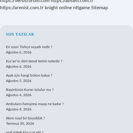
https://versisforum.com
https://absam.com.tr
https://arenist.com.tr
knight online
nttgame
Sitemap
SIDEBAR
SON YAZILAR
En uzun Türkçe soyadı nedir ?
Ağustos 6, 2026
Kur’an’ın dört temel terimi nelerdir ?
Ağustos 6, 2026
Ayak için hangi bölüm bakar ?
Ağustos 5, 2026
Başörtüsüz Kuran tutulur mu ?
Ağustos 4, 2026
Ambulans hemşiresi maaşı ne kadar ?
Ağustos 4, 2026
Akım nasıl bir büyüklük ?
Temmuz 30, 2026
yivli tüfeği kim icat etti ?