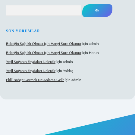
Arama
SON YORUMLAR
Bebeğin Sağlıklı Olması Için Hangi Sure Okunur
için
admin
Bebeğin Sağlıklı Olması Için Hangi Sure Okunur
için
Harun
Yeşil Soğanın Faydaları Nelerdir
için
admin
Yeşil Soğanın Faydaları Nelerdir
için
Yoldaş
Ekili Bahçe Görmek Ne Anlama Gelir
için
admin
yz/