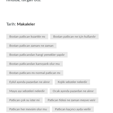
hindiba, ısırgan otu.
Tarih:
Makaleler
Bostan patlıcan kızartılır mı
Bostan patlıcan ne için kullanılır
Bostan patlıcan zamanı ne zaman
Bostan patlıcandan hangi yemekler yapılır
Bostan patlıcandan karnıyarık olur mu
Bostan patlıcanı mı normal patlıcan mı
Eylül ayında pazardan ne alınır
Kışlık sebzeler nelerdir
Mayıs ayı sebzeleri nelerdir
Ocak ayında pazardan ne alınır
Patlıcan çok su ister mi
Patlıcan fidesi ne zaman meyve verir
Patlıcan her mevsim olur mu
Patlıcan kaçıncı ayda verilir