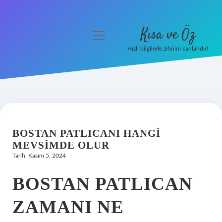
Kısa ve Öz
menüyü
aç
Hızlı bilgilerle zihnini canlandır!
Anasayfa
Gizlilik Politikası
Yasal Uyarı
BOSTAN PATLICANI HANGI
Hakkımızda
MEVSIMDE OLUR
Tarih: Kasım 5, 2024
BOSTAN PATLICAN
ZAMANI NE