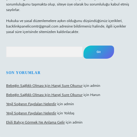
sorumluluğunu taşımakta olup, siteye üye olarak bu sorumluluğu kabul etmiş
sayılırlar.
Hukuka ve yasal düzenlemelere aykırı olduğunu düşündüğünüz içerikleri,
backlinkpanelicomtr@gmail.com
adresine bildirmeniz halinde, ilgili içerikler
yasal süre içerisinde sitemizden kaldırılacaktır.
Arama
SON YORUMLAR
Bebeğin Sağlıklı Olması Için Hangi Sure Okunur
için
admin
Bebeğin Sağlıklı Olması Için Hangi Sure Okunur
için
Harun
Yeşil Soğanın Faydaları Nelerdir
için
admin
Yeşil Soğanın Faydaları Nelerdir
için
Yoldaş
Ekili Bahçe Görmek Ne Anlama Gelir
için
admin