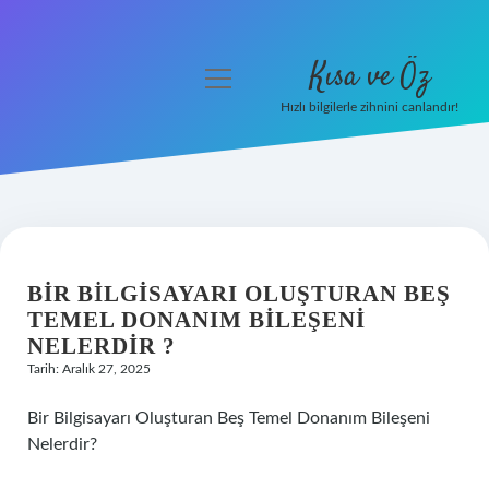
Kısa ve Öz
menüyü
aç
Hızlı bilgilerle zihnini canlandır!
Anasayfa
Gizlilik Politikası
Yasal Uyarı
BIR BILGISAYARI OLUŞTURAN BEŞ
Hakkımızda
TEMEL DONANIM BILEŞENI
NELERDIR ?
Tarih: Aralık 27, 2025
Bir Bilgisayarı Oluşturan Beş Temel Donanım Bileşeni
Nelerdir?