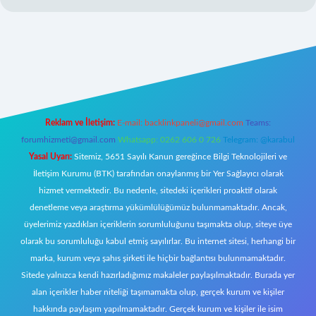
.xyz/
Reklam ve İletişim:
E-mail:
backlinkpaneli@gmail.com
Teams:
forumhizmeti@gmail.com
Whatsapp: 0262 606 0 726
Telegram: @karabul
Yasal Uyarı:
Sitemiz, 5651 Sayılı Kanun gereğince Bilgi Teknolojileri ve
İletişim Kurumu (BTK) tarafından onaylanmış bir Yer Sağlayıcı olarak
hizmet vermektedir. Bu nedenle, sitedeki içerikleri proaktif olarak
denetleme veya araştırma yükümlülüğümüz bulunmamaktadır. Ancak,
üyelerimiz yazdıkları içeriklerin sorumluluğunu taşımakta olup, siteye üye
olarak bu sorumluluğu kabul etmiş sayılırlar. Bu internet sitesi, herhangi bir
marka, kurum veya şahıs şirketi ile hiçbir bağlantısı bulunmamaktadır.
Sitede yalnızca kendi hazırladığımız makaleler paylaşılmaktadır. Burada yer
alan içerikler haber niteliği taşımamakta olup, gerçek kurum ve kişiler
hakkında paylaşım yapılmamaktadır. Gerçek kurum ve kişiler ile isim