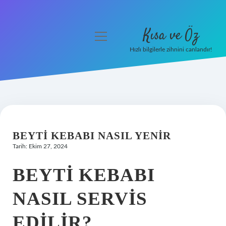
Kısa ve Öz
menüyü
aç
Hızlı bilgilerle zihnini canlandır!
Anasayfa
Gizlilik Politikası
Yasal Uyarı
BEYTI KEBABI NASIL YENIR
Hakkımızda
Tarih: Ekim 27, 2024
BEYTI KEBABI
NASIL SERVIS
EDILIR?