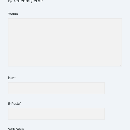
işaretlenmişlerdir
Yorum
İsim*
E-Posta*
Web Sitesi