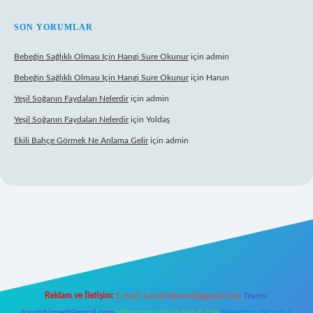
SON YORUMLAR
Bebeğin Sağlıklı Olması Için Hangi Sure Okunur
için
admin
Bebeğin Sağlıklı Olması Için Hangi Sure Okunur
için
Harun
Yeşil Soğanın Faydaları Nelerdir
için
admin
Yeşil Soğanın Faydaları Nelerdir
için
Yoldaş
Ekili Bahçe Görmek Ne Anlama Gelir
için
admin
.xyz/
Reklam ve İletişim:
E-mail:
backlinkpaneli@gmail.com
Teams:
forumhizmeti@gmail.com
Whatsapp: 0262 606 0 726
Telegram: @karabul