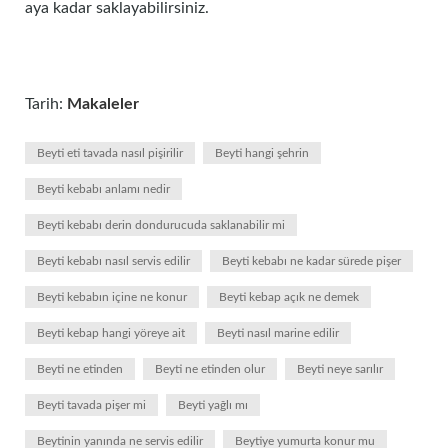
aya kadar saklayabilirsiniz.
Tarih:
Makaleler
Beyti eti tavada nasıl pişirilir
Beyti hangi şehrin
Beyti kebabı anlamı nedir
Beyti kebabı derin dondurucuda saklanabilir mi
Beyti kebabı nasıl servis edilir
Beyti kebabı ne kadar sürede pişer
Beyti kebabın içine ne konur
Beyti kebap açık ne demek
Beyti kebap hangi yöreye ait
Beyti nasıl marine edilir
Beyti ne etinden
Beyti ne etinden olur
Beyti neye sarılır
Beyti tavada pişer mi
Beyti yağlı mı
Beytinin yanında ne servis edilir
Beytiye yumurta konur mu