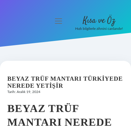
Kısa ve Öz
menüyü
aç
Hızlı bilgilerle zihnini canlandır!
Anasayfa
Gizlilik Politikası
Yasal Uyarı
BEYAZ TRÜF MANTARI TÜRKIYEDE
Hakkımızda
NEREDE YETIŞIR
Tarih: Aralık 19, 2024
BEYAZ TRÜF
MANTARI NEREDE