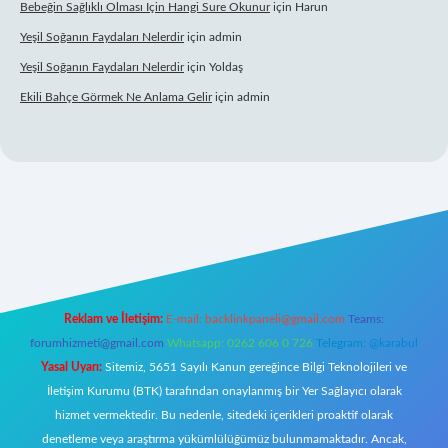
Bebeğin Sağlıklı Olması Için Hangi Sure Okunur
için
Harun
Yeşil Soğanın Faydaları Nelerdir
için
admin
Yeşil Soğanın Faydaları Nelerdir
için
Yoldaş
Ekili Bahçe Görmek Ne Anlama Gelir
için
admin
yz/
Reklam ve İletişim:
E-mail:
backlinkpaneli@gmail.com
Teams:
forumhizmeti@gmail.com
Whatsapp: 0262 606 0 726
Telegram: @karabul
Yasal Uyarı:
Sitemiz, 5651 Sayılı Kanun gereğince Bilgi Teknolojileri ve
İletişim Kurumu (BTK) tarafından onaylanmış bir Yer Sağlayıcı olarak
hizmet vermektedir. Bu nedenle, sitedeki içerikleri proaktif olarak
denetleme veya araştırma yükümlülüğümüz bulunmamaktadır. Ancak,