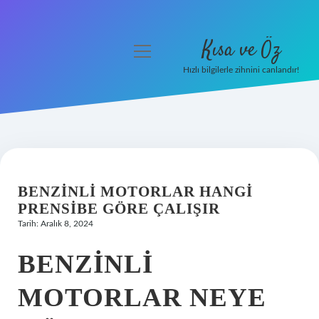
Kısa ve Öz
menüyü
aç
Hızlı bilgilerle zihnini canlandır!
Anasayfa
Gizlilik Politikası
Yasal Uyarı
BENZINLI MOTORLAR HANGI
Hakkımızda
PRENSIBE GÖRE ÇALIŞIR
Tarih: Aralık 8, 2024
BENZINLI
MOTORLAR NEYE