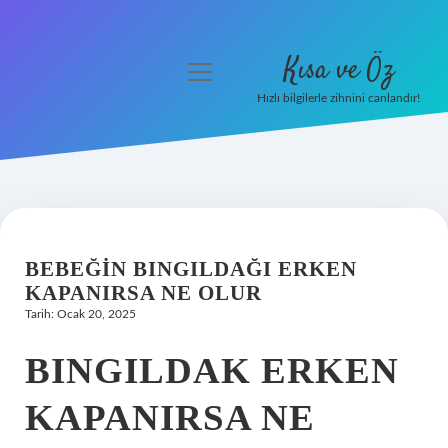
Kısa ve Öz
menüyü
aç
Hızlı bilgilerle zihnini canlandır!
Anasayfa
Gizlilik Politikası
Yasal Uyarı
BEBEĞIN BINGILDAĞI ERKEN
Hakkımızda
KAPANIRSA NE OLUR
Tarih: Ocak 20, 2025
BINGILDAK ERKEN
KAPANIRSA NE