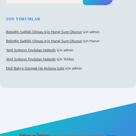
SON YORUMLAR
Bebeğin Sağlıklı Olması Için Hangi Sure Okunur
için
admin
Bebeğin Sağlıklı Olması Için Hangi Sure Okunur
için
Harun
Yeşil Soğanın Faydaları Nelerdir
için
admin
Yeşil Soğanın Faydaları Nelerdir
için
Yoldaş
Ekili Bahçe Görmek Ne Anlama Gelir
için
admin
yz/
Reklam ve İletişim:
E-mail:
backlinkpaneli@gmail.com
Teams: