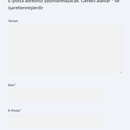
E-posta adresiniz yayınlanmayacak.
Gerekli alanlar
*
ile
işaretlenmişlerdir
Yorum
İsim*
E-Posta*