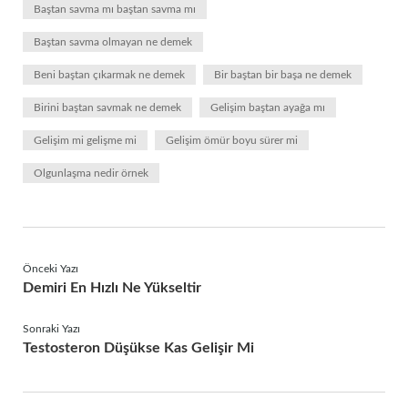
Baştan savma mı baştan savma mı
Baştan savma olmayan ne demek
Beni baştan çıkarmak ne demek
Bir baştan bir başa ne demek
Birini baştan savmak ne demek
Gelişim baştan ayağa mı
Gelişim mi gelişme mi
Gelişim ömür boyu sürer mi
Olgunlaşma nedir örnek
Önceki Yazı
Demiri En Hızlı Ne Yükseltir
Sonraki Yazı
Testosteron Düşükse Kas Gelişir Mi