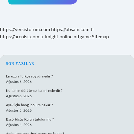
https://versisforum.com
https://absam.com.tr
https://arenist.com.tr
knight online
nttgame
Sitemap
SIDEBAR
SON YAZILAR
En uzun Türkçe soyadı nedir ?
Ağustos 6, 2026
Kur’an’ın dört temel terimi nelerdir ?
Ağustos 6, 2026
Ayak için hangi bölüm bakar ?
Ağustos 5, 2026
Başörtüsüz Kuran tutulur mu ?
Ağustos 4, 2026
Ambulans hemşiresi maaşı ne kadar ?