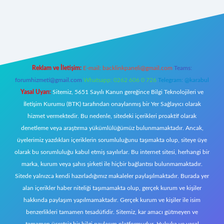
er.xyz/
Reklam ve İletişim:
E-mail:
backlinkpaneli@gmail.com
Teams:
forumhizmeti@gmail.com
Whatsapp: 0262 606 0 726
Telegram: @karabul
Yasal Uyarı:
Sitemiz, 5651 Sayılı Kanun gereğince Bilgi Teknolojileri ve
İletişim Kurumu (BTK) tarafından onaylanmış bir Yer Sağlayıcı olarak
hizmet vermektedir. Bu nedenle, sitedeki içerikleri proaktif olarak
denetleme veya araştırma yükümlülüğümüz bulunmamaktadır. Ancak,
üyelerimiz yazdıkları içeriklerin sorumluluğunu taşımakta olup, siteye üye
olarak bu sorumluluğu kabul etmiş sayılırlar. Bu internet sitesi, herhangi bir
marka, kurum veya şahıs şirketi ile hiçbir bağlantısı bulunmamaktadır.
Sitede yalnızca kendi hazırladığımız makaleler paylaşılmaktadır. Burada yer
alan içerikler haber niteliği taşımamakta olup, gerçek kurum ve kişiler
hakkında paylaşım yapılmamaktadır. Gerçek kurum ve kişiler ile isim
benzerlikleri tamamen tesadüfidir. Sitemiz, kar amacı gütmeyen ve