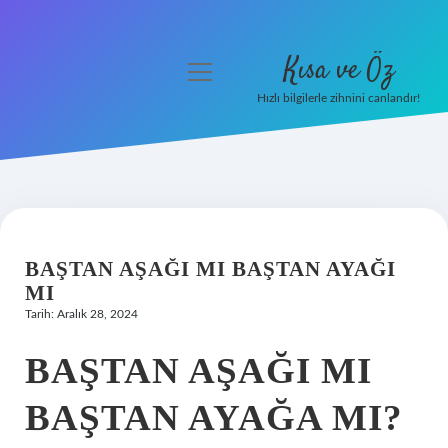
Kısa ve Öz
menüyü
aç
Hızlı bilgilerle zihnini canlandır!
Anasayfa
Gizlilik Politikası
Yasal Uyarı
BAŞTAN AŞAĞI MI BAŞTAN AYAĞI
Hakkımızda
MI
Tarih: Aralık 28, 2024
BAŞTAN AŞAĞI MI
BAŞTAN AYAĞA MI?