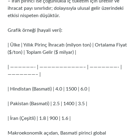
– İran pirinci ise çoğunlukla iç tüketim için üretilir ve
ihracat payı sınırlıdır; dolayısıyla ulusal gelir üzerindeki
etkisi nispeten düşüktür.
Grafik örneği (hayali veri):
| Ülke | Yıllık Pirinç İhracatı (milyon ton) | Ortalama Fiyat
($/ton) | Toplam Gelir ($ milyar) |
| ——————- | ———————————– | ———————- |
———————– |
| Hindistan (Basmati) | 4.0 | 1500 | 6.0 |
| Pakistan (Basmati) | 2.5 | 1400 | 3.5 |
| İran (Çeşitli) | 1.8 | 900 | 1.6 |
Makroekonomik açıdan, Basmati pirinci global