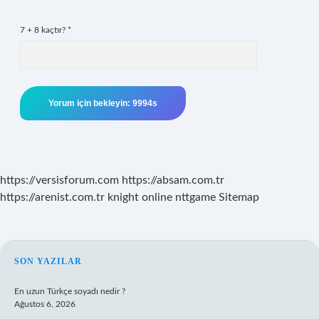
7 + 8 kaçtır?
*
https://versisforum.com
https://absam.com.tr
https://arenist.com.tr
knight online
nttgame
Sitemap
SIDEBAR
SON YAZILAR
En uzun Türkçe soyadı nedir ?
Ağustos 6, 2026