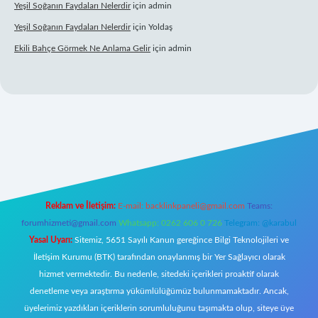
Yeşil Soğanın Faydaları Nelerdir
için
admin
Yeşil Soğanın Faydaları Nelerdir
için
Yoldaş
Ekili Bahçe Görmek Ne Anlama Gelir
için
admin
.xyz/
Reklam ve İletişim:
E-mail:
backlinkpaneli@gmail.com
Teams:
forumhizmeti@gmail.com
Whatsapp: 0262 606 0 726
Telegram: @karabul
Yasal Uyarı:
Sitemiz, 5651 Sayılı Kanun gereğince Bilgi Teknolojileri ve
İletişim Kurumu (BTK) tarafından onaylanmış bir Yer Sağlayıcı olarak
hizmet vermektedir. Bu nedenle, sitedeki içerikleri proaktif olarak
denetleme veya araştırma yükümlülüğümüz bulunmamaktadır. Ancak,
üyelerimiz yazdıkları içeriklerin sorumluluğunu taşımakta olup, siteye üye