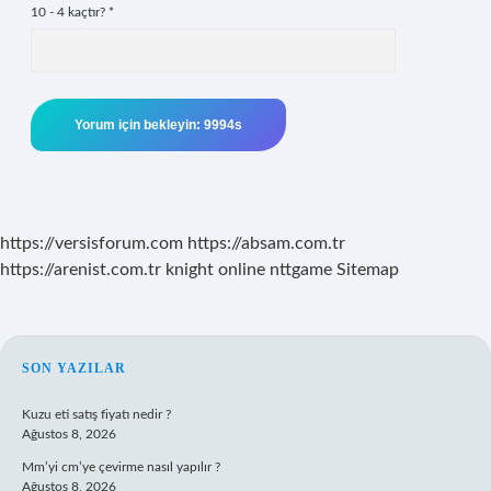
10 - 4 kaçtır?
*
https://versisforum.com
https://absam.com.tr
https://arenist.com.tr
knight online
nttgame
Sitemap
SIDEBAR
SON YAZILAR
Kuzu eti satış fiyatı nedir ?
Ağustos 8, 2026
Mm’yi cm’ye çevirme nasıl yapılır ?
Ağustos 8, 2026