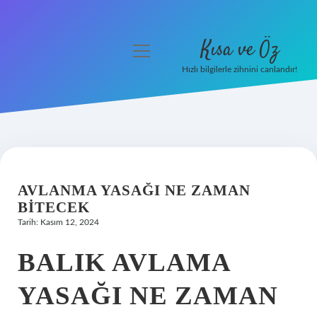
Kısa ve Öz
menüyü
aç
Hızlı bilgilerle zihnini canlandır!
Anasayfa
Gizlilik Politikası
Yasal Uyarı
AVLANMA YASAĞI NE ZAMAN
Hakkımızda
BITECEK
Tarih: Kasım 12, 2024
BALIK AVLAMA
YASAĞI NE ZAMAN