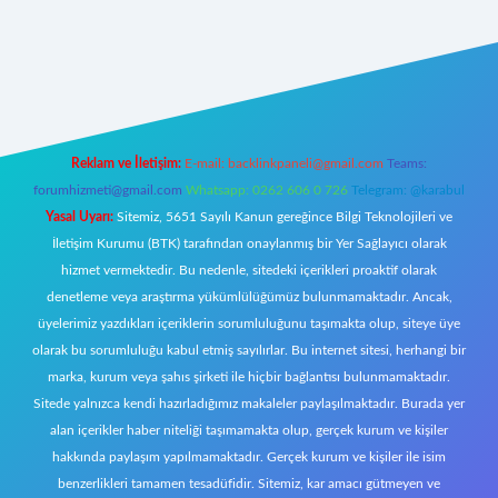
/
Reklam ve İletişim:
E-mail:
backlinkpaneli@gmail.com
Teams:
forumhizmeti@gmail.com
Whatsapp: 0262 606 0 726
Telegram: @karabul
Yasal Uyarı:
Sitemiz, 5651 Sayılı Kanun gereğince Bilgi Teknolojileri ve
İletişim Kurumu (BTK) tarafından onaylanmış bir Yer Sağlayıcı olarak
hizmet vermektedir. Bu nedenle, sitedeki içerikleri proaktif olarak
denetleme veya araştırma yükümlülüğümüz bulunmamaktadır. Ancak,
üyelerimiz yazdıkları içeriklerin sorumluluğunu taşımakta olup, siteye üye
olarak bu sorumluluğu kabul etmiş sayılırlar. Bu internet sitesi, herhangi bir
marka, kurum veya şahıs şirketi ile hiçbir bağlantısı bulunmamaktadır.
Sitede yalnızca kendi hazırladığımız makaleler paylaşılmaktadır. Burada yer
alan içerikler haber niteliği taşımamakta olup, gerçek kurum ve kişiler
hakkında paylaşım yapılmamaktadır. Gerçek kurum ve kişiler ile isim
benzerlikleri tamamen tesadüfidir. Sitemiz, kar amacı gütmeyen ve