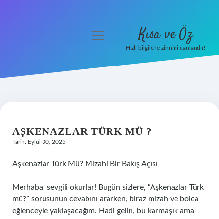
Kısa ve Öz
menüyü
aç
Hızlı bilgilerle zihnini canlandır!
Anasayfa
Gizlilik Politikası
Yasal Uyarı
AŞKENAZLAR TÜRK MÜ ?
Hakkımızda
Tarih: Eylül 30, 2025
Aşkenazlar Türk Mü? Mizahi Bir Bakış Açısı
Merhaba, sevgili okurlar! Bugün sizlere, “Aşkenazlar Türk
mü?” sorusunun cevabını ararken, biraz mizah ve bolca
eğlenceyle yaklaşacağım. Hadi gelin, bu karmaşık ama