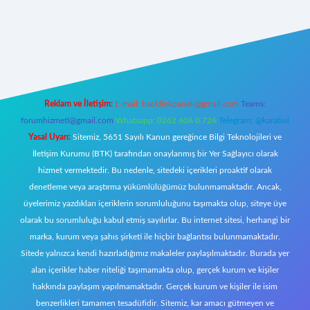
per.xyz/
Reklam ve İletişim:
E-mail:
backlinkpaneli@gmail.com
Teams:
forumhizmeti@gmail.com
Whatsapp: 0262 606 0 726
Telegram: @karabul
Yasal Uyarı:
Sitemiz, 5651 Sayılı Kanun gereğince Bilgi Teknolojileri ve
İletişim Kurumu (BTK) tarafından onaylanmış bir Yer Sağlayıcı olarak
hizmet vermektedir. Bu nedenle, sitedeki içerikleri proaktif olarak
denetleme veya araştırma yükümlülüğümüz bulunmamaktadır. Ancak,
üyelerimiz yazdıkları içeriklerin sorumluluğunu taşımakta olup, siteye üye
olarak bu sorumluluğu kabul etmiş sayılırlar. Bu internet sitesi, herhangi bir
marka, kurum veya şahıs şirketi ile hiçbir bağlantısı bulunmamaktadır.
Sitede yalnızca kendi hazırladığımız makaleler paylaşılmaktadır. Burada yer
alan içerikler haber niteliği taşımamakta olup, gerçek kurum ve kişiler
hakkında paylaşım yapılmamaktadır. Gerçek kurum ve kişiler ile isim
benzerlikleri tamamen tesadüfidir. Sitemiz, kar amacı gütmeyen ve