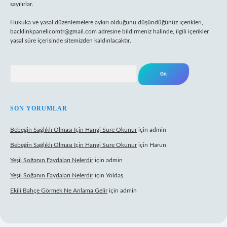
sayılırlar.
Hukuka ve yasal düzenlemelere aykırı olduğunu düşündüğünüz içerikleri,
backlinkpanelicomtr@gmail.com
adresine bildirmeniz halinde, ilgili içerikler
yasal süre içerisinde sitemizden kaldırılacaktır.
Arama
SON YORUMLAR
Bebeğin Sağlıklı Olması Için Hangi Sure Okunur
için
admin
Bebeğin Sağlıklı Olması Için Hangi Sure Okunur
için
Harun
Yeşil Soğanın Faydaları Nelerdir
için
admin
Yeşil Soğanın Faydaları Nelerdir
için
Yoldaş
Ekili Bahçe Görmek Ne Anlama Gelir
için
admin