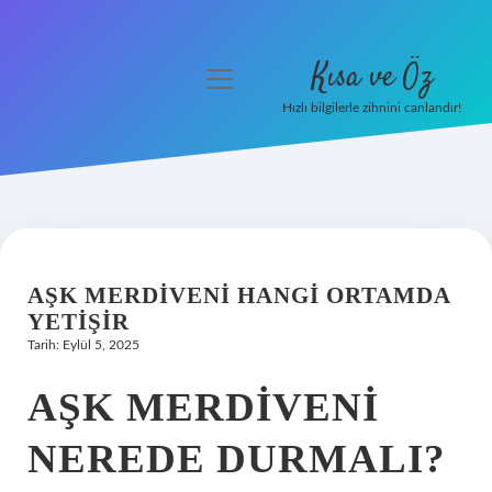
Kısa ve Öz
menüyü
aç
Hızlı bilgilerle zihnini canlandır!
Anasayfa
Gizlilik Politikası
Yasal Uyarı
AŞK MERDIVENI HANGI ORTAMDA
Hakkımızda
YETIŞIR
Tarih: Eylül 5, 2025
AŞK MERDIVENI
NEREDE DURMALI?