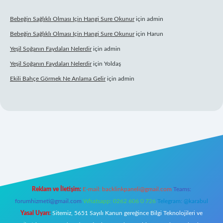
Bebeğin Sağlıklı Olması Için Hangi Sure Okunur
için
admin
Bebeğin Sağlıklı Olması Için Hangi Sure Okunur
için
Harun
Yeşil Soğanın Faydaları Nelerdir
için
admin
Yeşil Soğanın Faydaları Nelerdir
için
Yoldaş
Ekili Bahçe Görmek Ne Anlama Gelir
için
admin
xyz/
Reklam ve İletişim:
E-mail:
backlinkpaneli@gmail.com
Teams:
forumhizmeti@gmail.com
Whatsapp: 0262 606 0 726
Telegram: @karabul
Yasal Uyarı:
Sitemiz, 5651 Sayılı Kanun gereğince Bilgi Teknolojileri ve