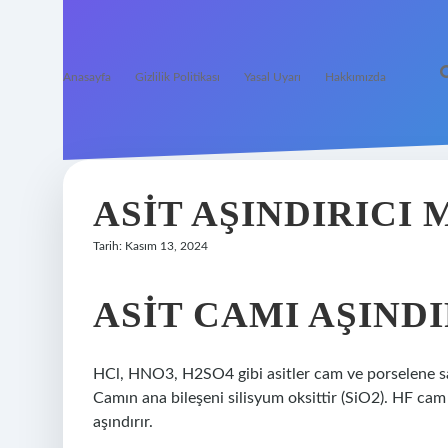
Anasayfa
Gizlilik Politikası
Yasal Uyarı
Hakkımızda
ASIT AŞINDIRICI 
Tarih: Kasım 13, 2024
ASIT CAMI AŞINDI
HCl, HNO3, H2SO4 gibi asitler cam ve porselene sald
Camın ana bileşeni silisyum oksittir (SiO2). HF cam
aşındırır.