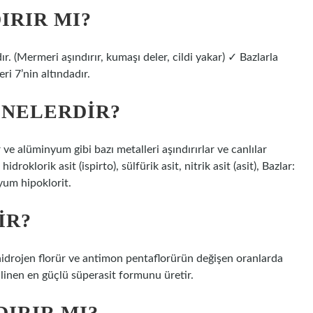
IRIR MI?
dır. (Mermeri aşındırır, kumaşı deler, cildi yakar) ✓ Bazlarla
ri 7’nin altındadır.
 NELERDIR?
ir ve alüminyum gibi bazı metalleri aşındırırlar ve canlılar
idroklorik asit (ispirto), sülfürik asit, nitrik asit (asit), Bazlar:
yum hipoklorit.
IR?
hidrojen florür ve antimon pentaflorürün değişen oranlarda
ilinen en güçlü süperasit formunu üretir.
DIRIR MI?