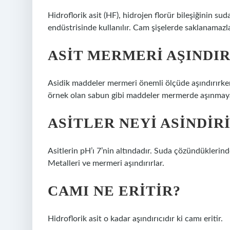
Hidroflorik asit (HF), hidrojen florür bileşiğinin su
endüstrisinde kullanılır. Cam şişelerde saklanamazl
ASIT MERMERI AŞINDIR
Asidik maddeler mermeri önemli ölçüde aşındırırke
örnek olan sabun gibi maddeler mermerde aşınmay
ASITLER NEYI ASINDIR
Asitlerin pH’ı 7’nin altındadır. Suda çözündüklerinde
Metalleri ve mermeri aşındırırlar.
CAMI NE ERITIR?
Hidroflorik asit o kadar aşındırıcıdır ki camı eritir.