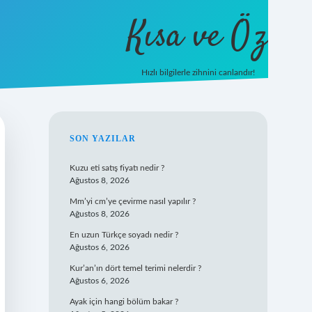
Kısa ve Öz
Hızlı bilgilerle zihnini canlandır!
ilbet
vd casino
vdcasino giriş
https://www.betexper.xyz/
SIDEBAR
SON YAZILAR
Kuzu eti satış fiyatı nedir ?
Ağustos 8, 2026
Mm’yi cm’ye çevirme nasıl yapılır ?
Ağustos 8, 2026
En uzun Türkçe soyadı nedir ?
Ağustos 6, 2026
Kur’an’ın dört temel terimi nelerdir ?
Ağustos 6, 2026
Ayak için hangi bölüm bakar ?