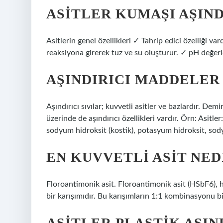
ASITLER KUMAŞI AŞIND
Asitlerin genel özellikleri ✓ Tahrip edici özelliği var
reaksiyona girerek tuz ve su oluşturur. ✓ pH değerle
AŞINDIRICI MADDELER
Aşındırıcı sıvılar; kuvvetli asitler ve bazlardır. Dem
üzerinde de aşındırıcı özellikleri vardır. Örn: Asitler: h
sodyum hidroksit (kostik), potasyum hidroksit, sod
EN KUVVETLI ASIT NED
Floroantimonik asit. Floroantimonik asit (HSbF6), 
bir karışımıdır. Bu karışımların 1:1 kombinasyonu b
ASITLER PLASTIK AŞIN