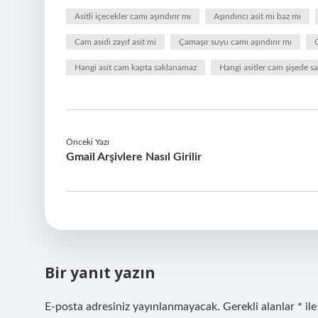
Asitli içecekler camı aşındırır mı
Aşındırıcı asit mi baz mı
Cam asidi zayıf asit mi
Çamaşır suyu camı aşındırır mı
Hangi asit cam kapta saklanamaz
Hangi asitler cam şişede 
Önceki Yazı
Gmail Arşivlere Nasıl Girilir
Bir yanıt yazın
E-posta adresiniz yayınlanmayacak.
Gerekli alanlar
*
ile