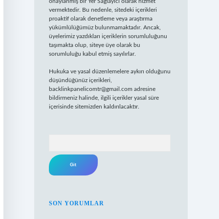
onaylanmış bir Yer Sağlayıcı olarak hizmet
vermektedir. Bu nedenle, sitedeki içerikleri
proaktif olarak denetleme veya araştırma
yükümlülüğümüz bulunmamaktadır. Ancak,
üyelerimiz yazdıkları içeriklerin sorumluluğunu
taşımakta olup, siteye üye olarak bu
sorumluluğu kabul etmiş sayılırlar.
Hukuka ve yasal düzenlemelere aykırı olduğunu
düşündüğünüz içerikleri,
backlinkpanelicomtr@gmail.com
adresine
bildirmeniz halinde, ilgili içerikler yasal süre
içerisinde sitemizden kaldırılacaktır.
Arama
SON YORUMLAR