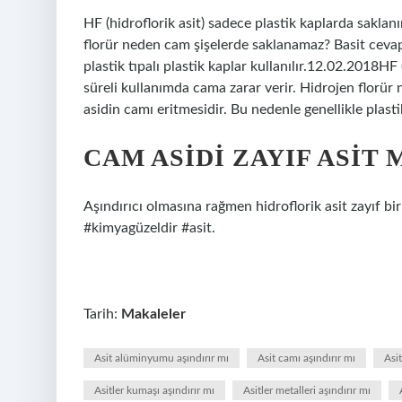
HF (hidroflorik asit) sadece plastik kaplarda saklan
florür neden cam şişelerde saklanamaz? Basit cevap,
plastik tıpalı plastik kaplar kullanılır.12.02.2018HF
süreli kullanımda cama zarar verir. Hidrojen florür
asidin camı eritmesidir. Bu nedenle genellikle plastik 
CAM ASIDI ZAYIF ASIT 
Aşındırıcı olmasına rağmen hidroflorik asit zayıf b
#kimyagüzeldir #asit.
Tarih:
Makaleler
Asit alüminyumu aşındırır mı
Asit camı aşındırır mı
Asi
Asitler kumaşı aşındırır mı
Asitler metalleri aşındırır mı