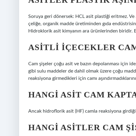
Soruya geri dönersek: HCL asit plastiği eritmez. V
çeliğe, organik madde üretiminden gıda endüstrisi
Hidroklorik asit kimyanın ara ürünlerinden biridir. B
ASITLI IÇECEKLER CAM
Cam şişeler çoğu asit ve bazın depolanması için idea
gibi sulu maddeler de dahil olmak üzere çoğu madd
reaksiyona girmedikleri için camı aşındırmadıklarını
HANGI ASIT CAM KAPT
Ancak hidroflorik asit (HF) camla reaksiyona girdiğ
HANGI ASITLER CAM Ş