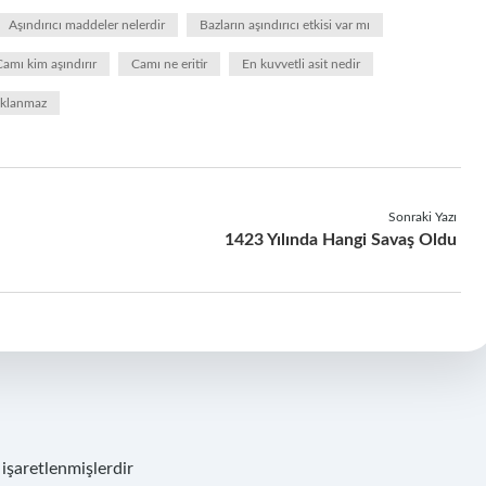
Aşındırıcı maddeler nelerdir
Bazların aşındırıcı etkisi var mı
Camı kim aşındırır
Camı ne eritir
En kuvvetli asit nedir
saklanmaz
Sonraki Yazı
1423 Yılında Hangi Savaş Oldu
 işaretlenmişlerdir