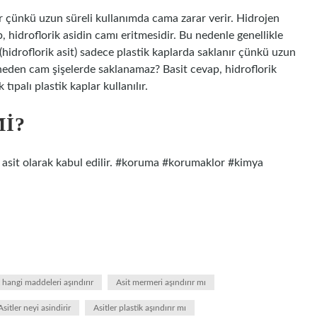
ır çünkü uzun süreli kullanımda cama zarar verir. Hidrojen
 hidroflorik asidin camı eritmesidir. Bu nedenle genellikle
 (hidroflorik asit) sadece plastik kaplarda saklanır çünkü uzun
 neden cam şişelerde saklanamaz? Basit cevap, hidroflorik
tıpalı plastik kaplar kullanılır.
MI?
ir asit olarak kabul edilir. #koruma #korumaklor #kimya
t hangi maddeleri aşındırır
Asit mermeri aşındırır mı
Asitler neyi asindirir
Asitler plastik aşındırır mı