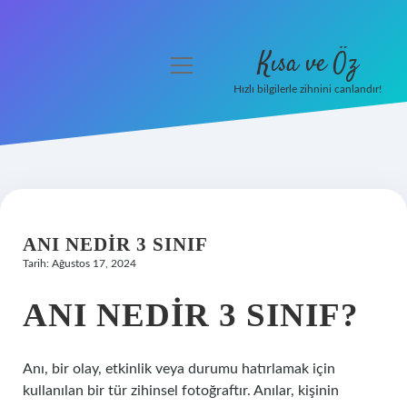
Kısa ve Öz
menüyü
aç
Hızlı bilgilerle zihnini canlandır!
Anasayfa
Gizlilik Politikası
Yasal Uyarı
ANI NEDIR 3 SINIF
Hakkımızda
Tarih: Ağustos 17, 2024
ANI NEDIR 3 SINIF?
Anı, bir olay, etkinlik veya durumu hatırlamak için
kullanılan bir tür zihinsel fotoğraftır. Anılar, kişinin