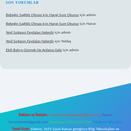
SON YORUMLAR
Bebeğin Sağlıklı Olması Için Hangi Sure Okunur
için
admin
Bebeğin Sağlıklı Olması Için Hangi Sure Okunur
için
Harun
Yeşil Soğanın Faydaları Nelerdir
için
admin
Yeşil Soğanın Faydaları Nelerdir
için
Yoldaş
Ekili Bahçe Görmek Ne Anlama Gelir
için
admin
r.xyz/
Reklam ve İletişim:
E-mail:
backlinkpaneli@gmail.com
Teams:
forumhizmeti@gmail.com
Whatsapp: 0262 606 0 726
Telegram: @karabul
Yasal Uyarı:
Sitemiz, 5651 Sayılı Kanun gereğince Bilgi Teknolojileri ve