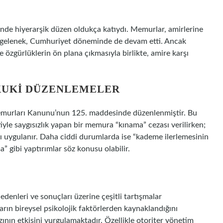
nde hiyerarşik düzen oldukça katıydı. Memurlar, amirlerine
u gelenek, Cumhuriyet döneminde de devam etti. Ancak
e özgürlüklerin ön plana çıkmasıyla birlikte, amire karşı
KUKI DÜZENLEMELER
Memurları Kanunu’nun 125. maddesinde düzenlenmiştir. Bu
yle saygısızlık yapan bir memura “kınama” cezası verilirken;
ı uygulanır. Daha ciddi durumlarda ise “kademe ilerlemesinin
gibi yaptırımlar söz konusu olabilir.
denleri ve sonuçları üzerine çeşitli tartışmalar
arın bireysel psikolojik faktörlerden kaynaklandığını
rzının etkisini vurgulamaktadır. Özellikle otoriter yönetim