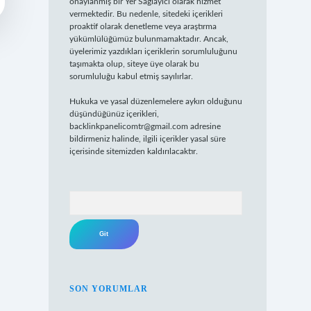
onaylanmış bir Yer Sağlayıcı olarak hizmet
vermektedir. Bu nedenle, sitedeki içerikleri
proaktif olarak denetleme veya araştırma
yükümlülüğümüz bulunmamaktadır. Ancak,
üyelerimiz yazdıkları içeriklerin sorumluluğunu
taşımakta olup, siteye üye olarak bu
sorumluluğu kabul etmiş sayılırlar.
Hukuka ve yasal düzenlemelere aykırı olduğunu
düşündüğünüz içerikleri,
backlinkpanelicomtr@gmail.com
adresine
bildirmeniz halinde, ilgili içerikler yasal süre
içerisinde sitemizden kaldırılacaktır.
Arama
SON YORUMLAR