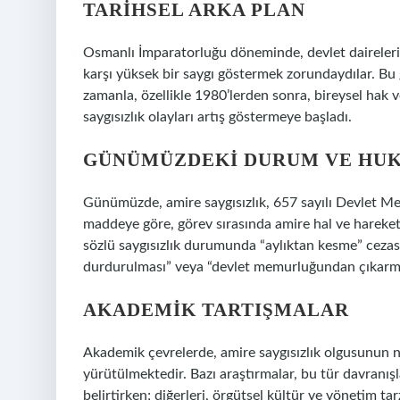
TARIHSEL ARKA PLAN
Osmanlı İmparatorluğu döneminde, devlet daireleri
karşı yüksek bir saygı göstermek zorundaydılar. B
zamanla, özellikle 1980’lerden sonra, bireysel hak v
saygısızlık olayları artış göstermeye başladı.
GÜNÜMÜZDEKI DURUM VE HU
Günümüzde, amire saygısızlık, 657 sayılı Devlet 
maddeye göre, görev sırasında amire hal ve hareketi
sözlü saygısızlık durumunda “aylıktan kesme” cezas
durdurulması” veya “devlet memurluğundan çıkarma” 
AKADEMIK TARTIŞMALAR
Akademik çevrelerde, amire saygısızlık olgusunun ne
yürütülmektedir. Bazı araştırmalar, bu tür davranışl
belirtirken; diğerleri, örgütsel kültür ve yönetim ta