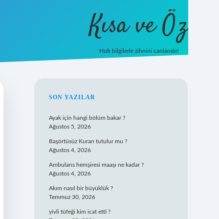
Kısa ve Öz
Hızlı bilgilerle zihnini canlandır!
ilbet
vd casino
vdcasino giriş
https://www.betexpe
SIDEBAR
SON YAZILAR
Ayak için hangi bölüm bakar ?
Ağustos 5, 2026
Başörtüsüz Kuran tutulur mu ?
Ağustos 4, 2026
Ambulans hemşiresi maaşı ne kadar ?
Ağustos 4, 2026
Akım nasıl bir büyüklük ?
Temmuz 30, 2026
yivli tüfeği kim icat etti ?