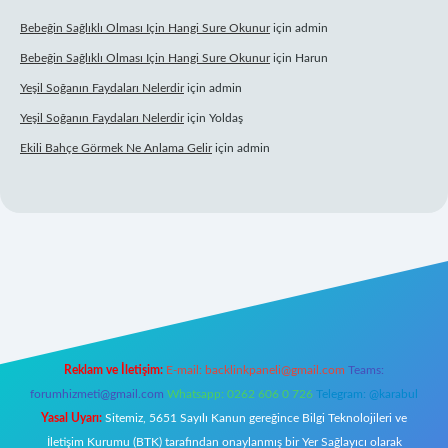
Bebeğin Sağlıklı Olması Için Hangi Sure Okunur
için
admin
Bebeğin Sağlıklı Olması Için Hangi Sure Okunur
için
Harun
Yeşil Soğanın Faydaları Nelerdir
için
admin
Yeşil Soğanın Faydaları Nelerdir
için
Yoldaş
Ekili Bahçe Görmek Ne Anlama Gelir
için
admin
ilbet
vd casino
vdcasino giriş
https://www.betexper.xyz/
Reklam ve İletişim:
E-mail:
backlinkpaneli@gmail.com
Teams:
forumhizmeti@gmail.com
Whatsapp: 0262 606 0 726
Telegram: @karabul
Yasal Uyarı:
Sitemiz, 5651 Sayılı Kanun gereğince Bilgi Teknolojileri ve
İletişim Kurumu (BTK) tarafından onaylanmış bir Yer Sağlayıcı olarak