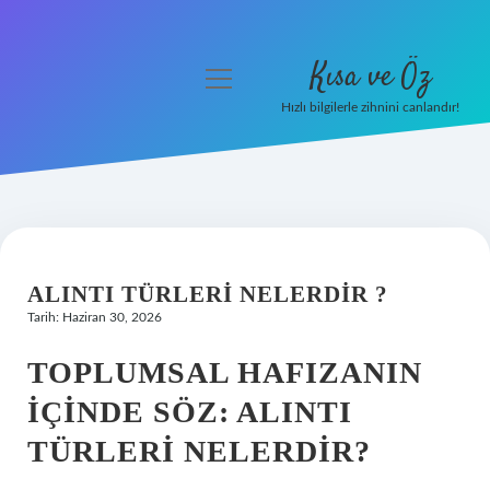
Kısa ve Öz
menüyü
aç
Hızlı bilgilerle zihnini canlandır!
Anasayfa
Gizlilik Politikası
Yasal Uyarı
ALINTI TÜRLERI NELERDIR ?
Hakkımızda
Tarih: Haziran 30, 2026
TOPLUMSAL HAFIZANIN
İÇINDE SÖZ: ALINTI
TÜRLERI NELERDIR?