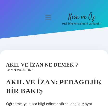
Kısa ve Öz
menüyü
aç
Hızlı bilgilerle zihnini canlandır!
Anasayfa
Gizlilik Politikası
Yasal Uyarı
AKIL VE IZAN NE DEMEK ?
Hakkımızda
Tarih: Nisan 20, 2026
AKIL VE İZAN: PEDAGOJIK
BIR BAKIŞ
Öğrenme, yalnızca bilgi edinme süreci değildir; aynı