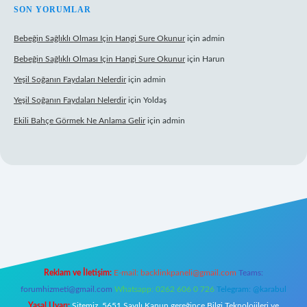
SON YORUMLAR
Bebeğin Sağlıklı Olması Için Hangi Sure Okunur
için
admin
Bebeğin Sağlıklı Olması Için Hangi Sure Okunur
için
Harun
Yeşil Soğanın Faydaları Nelerdir
için
admin
Yeşil Soğanın Faydaları Nelerdir
için
Yoldaş
Ekili Bahçe Görmek Ne Anlama Gelir
için
admin
yz/
Reklam ve İletişim:
E-mail:
backlinkpaneli@gmail.com
Teams:
forumhizmeti@gmail.com
Whatsapp: 0262 606 0 726
Telegram: @karabul
Yasal Uyarı:
Sitemiz, 5651 Sayılı Kanun gereğince Bilgi Teknolojileri ve