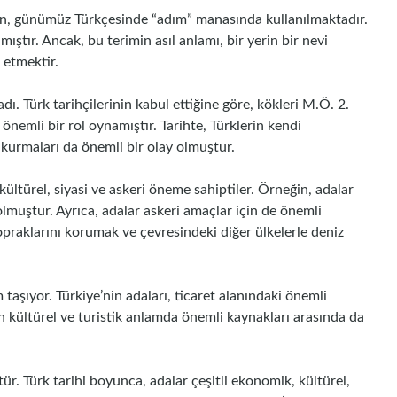
en, günümüz Türkçesinde “adım” manasında kullanılmaktadır.
ıştır. Ancak, bu terimin asıl anlamı, bir yerin bir nevi
 etmektir.
dı. Türk tarihçilerinin kabul ettiğine göre, kökleri M.Ö. 2.
önemli bir rol oynamıştır. Tarihte, Türklerin kendi
 kurmaları da önemli bir olay olmuştur.
kültürel, siyasi ve askeri öneme sahiptiler. Örneğin, adalar
olmuştur. Ayrıca, adalar askeri amaçlar için de önemli
opraklarını korumak ve çevresindeki diğer ülkelerle deniz
aşıyor. Türkiye’nin adaları, ticaret alanındaki önemli
nin kültürel ve turistik anlamda önemli kaynakları arasında da
ür. Türk tarihi boyunca, adalar çeşitli ekonomik, kültürel,