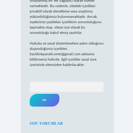
onaylanmış bir Yer Sağlayıcı olarak hizmet
vermektedir. Bu nedenle, sitedeki içerikleri
proaktif olarak denetleme veya araştırma
yükümlülüğümüz bulunmamaktadır. Ancak,
üyelerimiz yazdıkları içeriklerin sorumluluğunu
taşımakta olup, siteye üye olarak bu
sorumluluğu kabul etmiş sayılırlar.
Hukuka ve yasal düzenlemelere aykırı olduğunu
düşündüğünüz içerikleri,
backlinkpanelicomtr@gmail.com
adresine
bildirmeniz halinde, ilgili içerikler yasal süre
içerisinde sitemizden kaldırılacaktır.
Arama
SON YORUMLAR