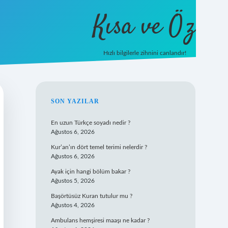
Kısa ve Öz
Hızlı bilgilerle zihnini canlandır!
ilbet
vd casino
vdcasino giriş
https://www.betexpe
SIDEBAR
SON YAZILAR
En uzun Türkçe soyadı nedir ?
Ağustos 6, 2026
Kur’an’ın dört temel terimi nelerdir ?
Ağustos 6, 2026
Ayak için hangi bölüm bakar ?
Ağustos 5, 2026
Başörtüsüz Kuran tutulur mu ?
Ağustos 4, 2026
Ambulans hemşiresi maaşı ne kadar ?