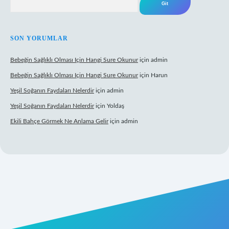
SON YORUMLAR
Bebeğin Sağlıklı Olması Için Hangi Sure Okunur
için
admin
Bebeğin Sağlıklı Olması Için Hangi Sure Okunur
için
Harun
Yeşil Soğanın Faydaları Nelerdir
için
admin
Yeşil Soğanın Faydaları Nelerdir
için
Yoldaş
Ekili Bahçe Görmek Ne Anlama Gelir
için
admin
.xyz/