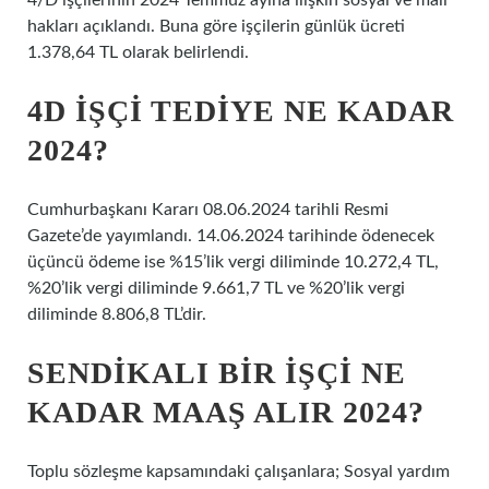
4/D işçilerinin 2024 Temmuz ayına ilişkin sosyal ve mali
hakları açıklandı. Buna göre işçilerin günlük ücreti
1.378,64 TL olarak belirlendi.
4D IŞÇI TEDIYE NE KADAR
2024?
Cumhurbaşkanı Kararı 08.06.2024 tarihli Resmi
Gazete’de yayımlandı. 14.06.2024 tarihinde ödenecek
üçüncü ödeme ise %15’lik vergi diliminde 10.272,4 TL,
%20’lik vergi diliminde 9.661,7 TL ve %20’lik vergi
diliminde 8.806,8 TL’dir.
SENDIKALI BIR IŞÇI NE
KADAR MAAŞ ALIR 2024?
Toplu sözleşme kapsamındaki çalışanlara; Sosyal yardım