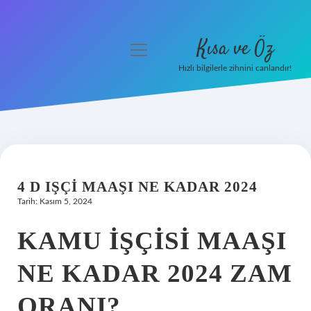
Kısa ve Öz
menüyü
aç
Hızlı bilgilerle zihnini canlandır!
Anasayfa
Gizlilik Politikası
Yasal Uyarı
4 D IŞÇI MAAŞI NE KADAR 2024
Hakkımızda
Tarih: Kasım 5, 2024
KAMU IŞÇISI MAAŞI
NE KADAR 2024 ZAM
ORANI?