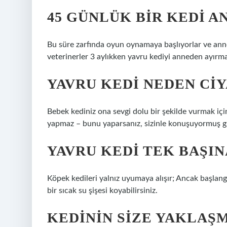
45 GÜNLÜK BIR KEDI A
Bu süre zarfında oyun oynamaya başlıyorlar ve anney
veterinerler 3 aylıkken yavru kediyi anneden ayırm
YAVRU KEDI NEDEN CI
Bebek kediniz ona sevgi dolu bir şekilde vurmak için c
yapmaz – bunu yaparsanız, sizinle konuşuyormuş gibi
YAVRU KEDI TEK BAŞI
Köpek kedileri yalnız uyumaya alışır; Ancak başlangıç
bir sıcak su şişesi koyabilirsiniz.
KEDININ SIZE YAKLAŞ