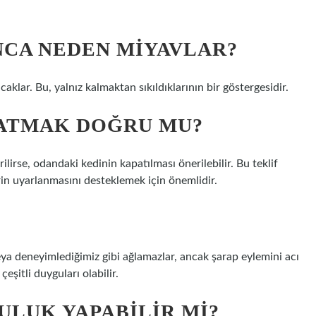
NCA NEDEN MIYAVLAR?
aklar. Bu, yalnız kalmaktan sıkıldıklarının bir göstergesidir.
PATMAK DOĞRU MU?
ilirse, odandaki kedinin kapatılması önerilebilir. Bu teklif
in uyarlanmasını desteklemek için önemlidir.
veya deneyimlediğimiz gibi ağlamazlar, ancak şarap eylemini acı
eşitli duyguları olabilir.
ULUK YAPABILIR MI?