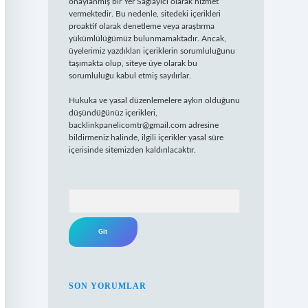
onaylanmış bir Yer Sağlayıcı olarak hizmet
vermektedir. Bu nedenle, sitedeki içerikleri
proaktif olarak denetleme veya araştırma
yükümlülüğümüz bulunmamaktadır. Ancak,
üyelerimiz yazdıkları içeriklerin sorumluluğunu
taşımakta olup, siteye üye olarak bu
sorumluluğu kabul etmiş sayılırlar.
Hukuka ve yasal düzenlemelere aykırı olduğunu
düşündüğünüz içerikleri,
backlinkpanelicomtr@gmail.com
adresine
bildirmeniz halinde, ilgili içerikler yasal süre
içerisinde sitemizden kaldırılacaktır.
Arama
SON YORUMLAR