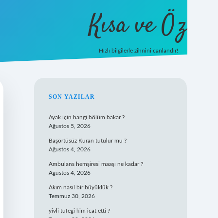
Kısa ve Öz
Hızlı bilgilerle zihnini canlandır!
ilbet
vd casino
vdcasino giriş
https://www.betexper.x
SIDEBAR
SON YAZILAR
Ayak için hangi bölüm bakar ?
Ağustos 5, 2026
Başörtüsüz Kuran tutulur mu ?
Ağustos 4, 2026
Ambulans hemşiresi maaşı ne kadar ?
Ağustos 4, 2026
Akım nasıl bir büyüklük ?
Temmuz 30, 2026
yivli tüfeği kim icat etti ?