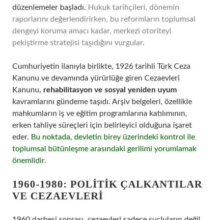
düzenlemeler başladı.
Hukuk tarihçileri, dönemin
raporlarını değerlendirirken, bu reformların toplumsal
dengeyi koruma amacı kadar, merkezi otoriteyi
pekiştirme stratejisi taşıdığını vurgular.
Cumhuriyetin ilanıyla birlikte, 1926 tarihli Türk Ceza
Kanunu ve devamında yürürlüğe giren Cezaevleri
Kanunu,
rehabilitasyon ve sosyal yeniden uyum
kavramlarını gündeme taşıdı. Arşiv belgeleri, özellikle
mahkumların iş ve eğitim programlarına katılımının,
erken tahliye süreçleri için belirleyici olduğuna işaret
eder.
Bu noktada, devletin birey üzerindeki kontrol ile
toplumsal bütünleşme arasındaki gerilimi yorumlamak
önemlidir.
1960-1980: POLITIK ÇALKANTILAR
VE CEZAEVLERI
1960 darbesi sonrası, cezaevleri sadece suçluların değil,