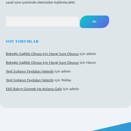
yasal süre içerisinde sitemizden kaldırılacaktır.
Arama
SON YORUMLAR
Bebeğin Sağlıklı Olması Için Hangi Sure Okunur
için
admin
Bebeğin Sağlıklı Olması Için Hangi Sure Okunur
için
Harun
Yeşil Soğanın Faydaları Nelerdir
için
admin
Yeşil Soğanın Faydaları Nelerdir
için
Yoldaş
Ekili Bahçe Görmek Ne Anlama Gelir
için
admin
r.xyz/