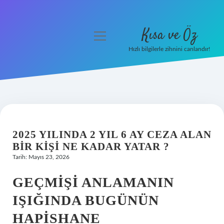
Kısa ve Öz
menüyü
aç
Hızlı bilgilerle zihnini canlandır!
Anasayfa
Gizlilik Politikası
Yasal Uyarı
2025 YILINDA 2 YIL 6 AY CEZA ALAN
Hakkımızda
BIR KIŞI NE KADAR YATAR ?
Tarih: Mayıs 23, 2026
GEÇMIŞI ANLAMANIN
IŞIĞINDA BUGÜNÜN
HAPISHANE